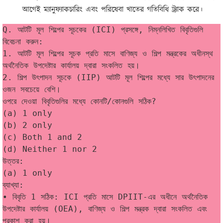
আগেই ম্যানুফ্যাকচারিং এবং পরিষেবা খাতের গতিবিধি ট্র্যাক করে।
Q. আটটি মূল শিল্পের সূচকের (ICI) প্রসঙ্গে, নিম্নলিখিত বিবৃতিগুলি 
বিবেচনা করুন:
1. আটটি মূল শিল্পের সূচক প্রতি মাসে বাণিজ্য ও শিল্প মন্ত্রকের অধীনস্থ 
অর্থনৈতিক উপদেষ্টার কার্যালয় দ্বারা সংকলিত হয়।
2. শিল্প উৎপাদন সূচকে (IIP) আটটি মূল শিল্পের মধ্যে সার উৎপাদনের 
ওজন সবচেয়ে বেশি।
ওপরে দেওয়া বিবৃতিগুলির মধ্যে কোনটি/কোনগুলি সঠিক?
(a) 1 only
(b) 2 only
(c) Both 1 and 2
(d) Neither 1 nor 2
উত্তর:
(a) 1 only
ব্যাখ্যা:
• বিবৃতি 1 সঠিক: ICI প্রতি মাসে DPIIT-এর অধীনে অর্থনৈতিক 
উপদেষ্টার কার্যালয় (OEA), বাণিজ্য ও শিল্প মন্ত্রক দ্বারা সংকলিত এবং 
প্রকাশ করা হয়।