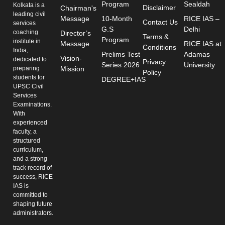
Program
Sealdah
Kolkata is a
Disclaimer
Chairman's
leading civil
Message
10-Month
RICE IAS –
Contact Us
services
G.S
Delhi
coaching
Director’s
Terms &
Program
institute in
Message
RICE IAS at
Conditions
India,
Prelims Test
Adamas
Vision-
dedicated to
Privacy
Series 2026
University
preparing
Mission
Policy
students for
DEGREE+IAS
UPSC Civil
Services
Examinations.
With
experienced
faculty, a
structured
curriculum,
and a strong
track record of
success, RICE
IAS is
committed to
shaping future
administrators.