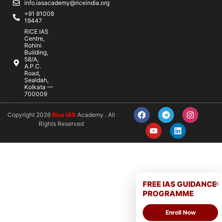
info.iasacademy@riceindia.org
+91 81008
19447
RICE IAS
Centre,
Rohini
Building,
58/A,
A.P.C.
Road,
Sealdah,
Kolkata —
700009
Copyright 2026
Rice IAS
Academy . All
Rights Reserved
×
FREE IAS GUIDANCE
PROGRAMME
Enroll Now