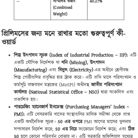
—
সম্মিলিত ওজন
40.27%
(Combined
Weight)
প্রিলিমসের জন্য মনে রাখার মতো গুরুত্বপূর্ণ কী-
ওয়ার্ড
শিল্প উৎপাদন সূচক (Index of Industrial Production – IIP):
এটি
একটি যৌগিক নির্দেশক যা
খনি (Mining), উৎপাদন
(Manufacturing)
এবং
বিদ্যুৎ (Electricity)
-এর অধীনে শ্রেণীবদ্ধ
শিল্প গোষ্ঠীগুলির প্রবৃদ্ধির হার ট্র্যাক করে। এটি প্রতি মাসে পরিসংখ্যান ও
কর্মসূচি বাস্তবায়ন মন্ত্রকের (MoSPI) অধীনস্থ
জাতীয় পরিসংখ্যান
কার্যালয় (National Statistical Office – NSO)
দ্বারা সংকলিত এবং
প্রকাশিত হয়।
পারচেজিং ম্যানেজার্স ইনডেক্স (Purchasing Managers’ Index –
PMI):
এটি বেসরকারি খাতের সংস্থাগুলির মাসিক সমীক্ষা থেকে প্রাপ্ত
একটি অর্থনৈতিক সূচক।
50 এর ওপরে
PMI আগের মাসের তুলনায়
সম্প্রসারণ নির্দেশ করে;
50 এর নিচে
সংকোচন নির্দেশ করে; এবং
ঠিক
50
হলে কোনো পরিবর্তন বোঝায় না। এটি সরকারি অফিশিয়াল তথ্যের