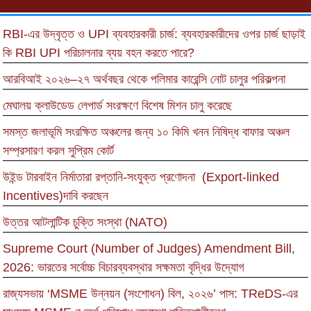
RBI-এর উদ্বৃত্ত ও UPI ব্যবহারকারী চার্জ: ব্যবহারকারীদের ওপর চার্জ ছাড়াই
কি RBI UPI পরিচালনার ব্যয় বহন করতে পারে?
আরবিআই ২০২৬–২৭ অর্থবছর থেকে পলিমার কারেন্সি নোট চালুর পরিকল্পনা
মেঘালয় ক্লাউডেড লেপার্ড সংরক্ষণে বিশেষ মিশন চালু করেছে
সমস্ত জলাভূমি সংরক্ষিত অঞ্চলের জন্য ১০ কিমি খনন নিষিদ্ধ বাফার অঞ্চল
সম্প্রসারণ করল সুপ্রিম কোর্ট
উইন্ড টারবাইন নির্মাতারা রপ্তানি-সংযুক্ত প্রণোদনা (Export-linked
Incentives)দাবি করছেন
উত্তর আটলান্টিক চুক্তি সংস্থা (NATO)
Supreme Court (Number of Judges) Amendment Bill,
2026: ভারতের সর্বোচ্চ বিচারব্যবস্থার সক্ষমতা বৃদ্ধির উদ্যোগ
রাজ্যসভায় ‘MSME উন্নয়ন (সংশোধন) বিল, ২০২৬’ পাস: TReDS-এর