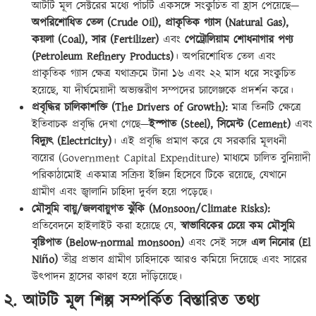
আটটি মূল সেক্টরের মধ্যে পাঁচটি একসঙ্গে সংকুচিত বা হ্রাস পেয়েছে—
অপরিশোধিত তেল (Crude Oil), প্রাকৃতিক গ্যাস (Natural Gas),
কয়লা (Coal), সার (Fertilizer)
এবং
পেট্রোলিয়াম শোধনাগার পণ্য
(Petroleum Refinery Products)
। অপরিশোধিত তেল এবং
প্রাকৃতিক গ্যাস ক্ষেত্র যথাক্রমে টানা ১৬ এবং ২২ মাস ধরে সংকুচিত
হয়েছে, যা দীর্ঘমেয়াদী অভ্যন্তরীণ সম্পদের চ্যালেঞ্জকে প্রদর্শন করে।
প্রবৃদ্ধির চালিকাশক্তি (The Drivers of Growth):
মাত্র তিনটি ক্ষেত্রে
ইতিবাচক প্রবৃদ্ধি দেখা গেছে—
ইস্পাত (Steel), সিমেন্ট (Cement)
এবং
বিদ্যুৎ (Electricity)
। এই প্রবৃদ্ধি প্রমাণ করে যে সরকারি মূলধনী
ব্যয়ের (Government Capital Expenditure) মাধ্যমে চালিত বুনিয়াদী
পরিকাঠামোই একমাত্র সক্রিয় ইঞ্জিন হিসেবে টিকে রয়েছে, যেখানে
গ্রামীণ এবং জ্বালানি চাহিদা দুর্বল হয়ে পড়েছে।
মৌসুমি বায়ু/জলবায়ুগত ঝুঁকি (Monsoon/Climate Risks):
প্রতিবেদনে হাইলাইট করা হয়েছে যে,
স্বাভাবিকের চেয়ে কম মৌসুমি
বৃষ্টিপাত (Below-normal monsoon)
এবং সেই সঙ্গে
এল নিনোর (El
Niño)
তীব্র প্রভাব গ্রামীণ চাহিদাকে আরও কমিয়ে দিয়েছে এবং সারের
উৎপাদন হ্রাসের কারণ হয়ে দাঁড়িয়েছে।
২. আটটি মূল শিল্প সম্পর্কিত বিস্তারিত তথ্য