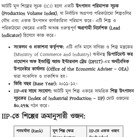
আটটি মূল শিল্পের সূচক (ICI) হলো একটি
উৎপাদন পরিমাপক সূচক
(Production Volume Index)
, যা নির্বাচিত অগ্রগণ্য পরিকাঠামো শিল্পগুলির
যৌথ এবং একক উৎপাদন কার্যকারিতা পরিমাপ করে। এটি শিল্প ও
পরিকাঠামো ক্ষেত্রের একটি অত্যন্ত গুরুত্বপূর্ণ
অগ্রগামী নির্দেশক (Lead
Indicator)
হিসেবে কাজ করে।
সংকলন ও প্রকাশনা কর্তৃপক্ষ:
এটি প্রতি মাসে বাণিজ্য ও শিল্প মন্ত্রকের
(Ministry of Commerce and Industry) অধীনস্থ
ডিপার্টমেন্ট ফর
প্রমোশন অফ ইন্ডাস্ট্রি অ্যান্ড ইন্টারনাল ট্রেড (DPIIT)
-এর
অর্থনৈতিক
উপদেষ্টার কার্যালয় (Office of the Economic Adviser – OEA)
দ্বারা সংকলিত ও প্রকাশিত হয়।
ভিত্তি বছর (Base Year):
২০১১–১২।
IIP-এর সাথে সংযোগ:
আটটি মূল শিল্প একত্রে সামগ্রিক
শিল্প উৎপাদন
সূচকের (Index of Industrial Production – IIP)
মোট ওজনের
৪০.২৭%
গঠন করে।
IIP-তে শিল্পের ক্রমানুসারী ওজন:
পদমর্যাদা (Rank)
মূল শিল্প ক্ষেত্র
IIP-তে একক ওজন