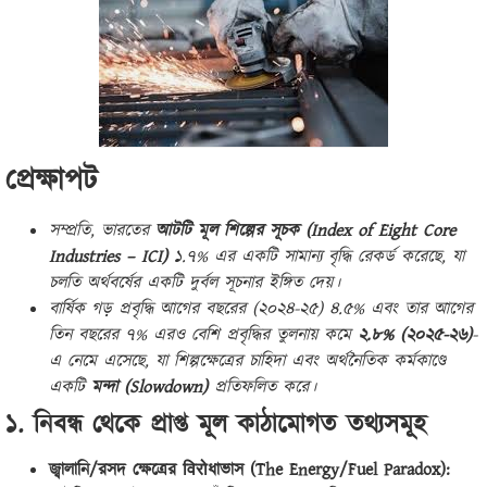
প্রেক্ষাপট
সম্প্রতি, ভারতের
আটটি মূল শিল্পের সূচক (Index of Eight Core
Industries – ICI)
১.৭% এর একটি সামান্য বৃদ্ধি রেকর্ড করেছে, যা
চলতি অর্থবর্ষের একটি দুর্বল সূচনার ইঙ্গিত দেয়।
বার্ষিক গড় প্রবৃদ্ধি আগের বছরের (২০২৪-২৫) ৪.৫% এবং তার আগের
তিন বছরের ৭% এরও বেশি প্রবৃদ্ধির তুলনায় কমে
২.৮% (২০২৫-২৬)
-
এ নেমে এসেছে, যা শিল্পক্ষেত্রের চাহিদা এবং অর্থনৈতিক কর্মকাণ্ডে
একটি
মন্দা (Slowdown)
প্রতিফলিত করে।
১. নিবন্ধ থেকে প্রাপ্ত মূল কাঠামোগত তথ্যসমূহ
জ্বালানি/রসদ ক্ষেত্রের विरोধাভাস (The Energy/Fuel Paradox):