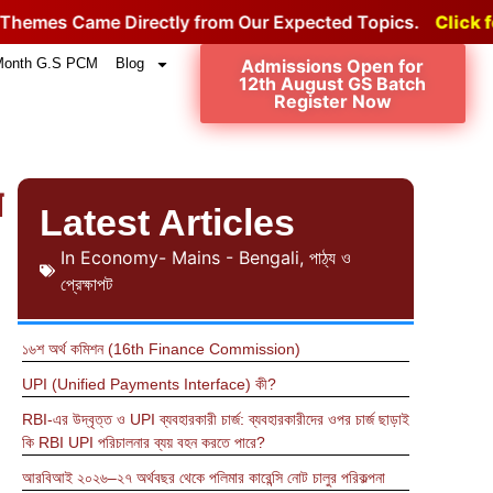
 Directly from Our Expected Topics.
Click for the Proof
Month G.S PCM
Blog
Admissions Open for
12th August GS Batch
Register Now
র
Latest Articles
In
Economy- Mains - Bengali
,
পাঠ্য ও
প্রেক্ষাপট
১৬শ অর্থ কমিশন (16th Finance Commission)
UPI (Unified Payments Interface) কী?
RBI-এর উদ্বৃত্ত ও UPI ব্যবহারকারী চার্জ: ব্যবহারকারীদের ওপর চার্জ ছাড়াই
কি RBI UPI পরিচালনার ব্যয় বহন করতে পারে?
আরবিআই ২০২৬–২৭ অর্থবছর থেকে পলিমার কারেন্সি নোট চালুর পরিকল্পনা