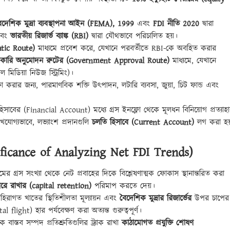
ৈদেশিক মুদ্রা ব্যবস্থাপনা আইন (FEMA), 1999
এবং
FDI নীতি 2020
দ্বারা
বং
ভারতীয় রিজার্ভ ব্যাঙ্ক (RBI)
দ্বারা যৌথভাবে পরিচালিত হয়।
matic Route)
মাধ্যমে প্রবেশ করে, যেখানে পরবর্তীতে RBI-কে অবহিত করার
কারি অনুমোদন রুটের (Government Approval Route)
মাধ্যমে, যেখানে
টাল মিডিয়া নিউজ স্ট্রিমিং)।
 করার জন্য, পারমাণবিক শক্তি উৎপাদন, লটারি ব্যবসা, জুয়া, চিট ফান্ড এবং
িসাবের (Financial Account) মধ্যে গ্রস ইনফ্লো থেকে মূলধন বিনিয়োগ প্রত্যাহ
খযোগ্যভাবে, লভ্যাংশ প্রদানগুলি
চলতি হিসাবে (Current Account)
লগ করা হয
gnificance of Analyzing Net FDI Trends)
র গ্রস সংখ্যা থেকে নেট প্রবাহের দিকে বিশ্লেষণাত্মক ফোকাস স্থানান্তরিত করা
 ধরে রাখার (capital retention)
পরিমাপ করতে দেয়।
 বহিরাগত খাতের স্থিতিশীলতা মূল্যায়ন এবং
বৈদেশিক মুদ্রার রিজার্ভের
উপর চাপের
al flight) হার পর্যবেক্ষণ করা অত্যন্ত গুরুত্বপূর্ণ।
 বাস্তব সম্পদ প্রতিশ্রুতিগুলির ট্র্যাক রাখা
কাঠামোগত প্রযুক্তি শোষণ