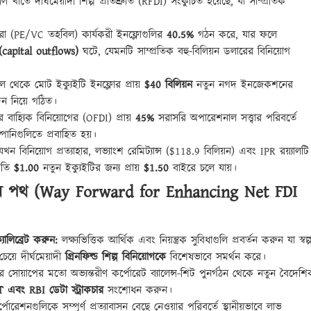
াতে দীর্ঘমেয়াদী শিল্প প্রতিশ্রুতি (RFDI) সংকুচিত হয়েছে, যা সাম্প্রতিক
ীরা (PE/VC তহবিল) কার্যকরী ইনফ্লোগুলির
40.5%
গঠন করে, যার ফলে
 (capital outflows)
ঘটে, যেমনটি সাম্প্রতিক বহু-বিলিয়ন ডলারের বিনিয়োগ
থেকে মোট ইক্যুইটি ইনফ্লোর প্রায়
$40 বিলিয়ন
নতুন নগদ ইনজেকশনের
েন নিয়ে গঠিত।
বাহ্যিক বিনিয়োগের (OFDI) প্রায়
45%
সরাসরি অপারেশনাল সত্ত্বার পরিবর্তে
পানিগুলিতে প্রবাহিত হয়।
খন বিনিয়োগ প্রত্যাহার, লভ্যাংশ রেমিট্যান্স ($118.9 বিলিয়ন) এবং IPR রয়্যালটি
্রতি
$1.00
নতুন ইক্যুইটির জন্য প্রায়
$1.50
বাইরে চলে যায়।
য়ার পথ (Way Forward for Enhancing Net FDI
যালিব্রেট করুন:
লক্ষ্যভিত্তিক আর্থিক এবং নিয়ন্ত্রক সুবিধাগুলি প্রবর্তন করুন যা স্বল্
য়ে দীর্ঘমেয়াদী
গ্রিনফিল্ড শিল্প বিনিয়োগকে
বিশেষভাবে সমর্থন করে।
র সোয়াপের মতো অভ্যন্তরীণ কর্পোরেট ব্যালেন্স-শিট পুনর্গঠন থেকে নতুন বৈদেশি
T এবং RBI ডেটা স্ট্রাকচার
সংশোধন করুন।
োরেশনগুলিকে সম্পূর্ণ প্রত্যাবাসন বেছে নেওয়ার পরিবর্তে স্থানীয়ভাবে লাভ