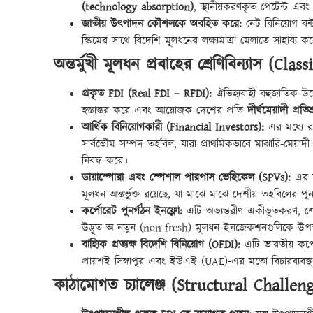
(technology absorption)
, স্থানীয়করণকৃত পেটেন্ট এবং 
জাতীয় উৎপাদন কৌশলকে অবহিত করে:
নেট বিনিয়োগ বন্
স্কিমের সাথে বিদেশি মূলধনের লক্ষ্যমাত্রা মেলাতে সাহায্য ক
অন্তর্মুখী মূলধন প্রবাহের শ্রেণিবিন্যাস (C
প্রকৃত FDI (Real FDI – RFDI):
ঐতিহ্যবাহী বহুজাতিক উদ্যো
হস্তান্তর করে এবং আয়োজক দেশের প্রতি
দীর্ঘমেয়াদী প্রতিশ
আর্থিক বিনিয়োগকারী (Financial Investors):
এর মধ্যে রয
সার্বভৌম সম্পদ তহবিল, যারা প্রাথমিকভাবে মাঝারি-মেয়াদী মূ
নিবদ্ধ করে।
ডায়াস্পোরা এবং স্পেশাল পারপাস ভেহিকেল (SPVs):
এর মধ
মূলধন অন্তর্ভুক্ত রয়েছে, যা মাঝে মাঝে দেশীয় তহবিলের পুনর
কর্পোরেট পুনর্গঠন ইনফ্লো:
এটি অভ্যন্তরীণ একীভূতকরণ, শেয
উদ্ভূত অ-নতুন (non-fresh) মূলধন ইনজেকশনগুলিকে উপ
বাহ্যিক প্রত্যক্ষ বিদেশি বিনিয়োগ (OFDI):
এটি ভারতীয় কর্পো
প্রায়শই সিঙ্গাপুর এবং ইউএই (UAE)-এর মতো বিচারব্যবস্থ
কাঠামোগত চ্যালেঞ্জ (Structural Challen