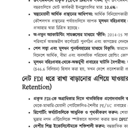
উৎপাদনশীল প্রকৃত FDI-তে ক্রমাগত পতন:
মূল উৎপাদনশীল খ
বছরগুলিতে মোট কার্যকরী ইনফ্লোগুলির মাত্র
10.6%
।
স্বল্পমেয়াদী আর্থিক প্রস্থানের আধিপত্য:
আর্থিক বিনিয়োগকার
কৌশলগত প্রস্থানের পর্যায়গুলিতে ব্যাপক
মূলধন বহিঃপ্রবাহ
প্রত্যাহার দ্বারা চিত্রিত হয়েছে।
অ-নতুন অ্যাকাউন্টিং সামঞ্জস্যের মাধ্যমে স্ফীতি:
2014-15 সাল 
পরিবর্তে অভ্যন্তরীণ কর্পোরেট পুনর্গঠন এবং কাগজের লেনদ
শেল সত্ত্বা এবং মূলধন পুনর্ব্যবহারের মাধ্যমে বিকৃতি:
ভারতের 
বিদেশে আর্থিক, বীমা এবং ব্যবসায়িক পরিষেবা হোল্ডিং কোম্
মূলধন বহিঃপ্রবাহ-থেকে-অন্তর্মুখী প্রবাহের ঘাটতি বৈপরীত্য:
য
($46.6 বিলিয়ন) হিসাব করা হয়, তখন দেশে প্রবেশকারী প
নেট FDI ধরে রাখা বাড়ানোর এগিয়ে যাও
Retention)
প্রকৃত FDI-কে অগ্রাধিকার দিতে খাতভিত্তিক প্রণোদনাগুলি ক্
থেকে-মাঝারি-মেয়াদী পোর্টফোলিও-শৈলীর PE/VC প্রবাহের চে
রিপোর্টিং ফর্ম্যাটগুলিকে আধুনিক ও পৃথকীকরণ করুন:
শেয়া
মুদ্রার নগদ এন্ট্রিগুলিকে স্পষ্টভাবে আলাদা করার জন্য
DPII
দেশীয় শিল্প ইকোসিস্টেমকে শক্তিশালী করুন:
বহুজাতিক কর্প