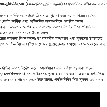
ফ-ডুয়িং-বিজনেস (ease-of-doing-business)
সংস্কারগুলিকে গভীর করুন এবং
-এর আর্থিক অ্যাকাউন্টে হঠাৎ ধাক্কা সৃষ্টি না করে বড় আকারের PE/VC
য দেশীয়
আর্থিক এবং প্রাতিষ্ঠানিক বাজারগুলিকে
প্রসারিত করুন।
র করুন:
অফশোর হোল্ডিং হাব এবং শেল কোম্পানিগুলির দিকে পরিচালিত
প্রয়োগকারী ক্রস-সমন্বয় উন্নত করুন।
্সের সামঞ্জস্য বিধান করুন:
উৎপাদনশীল সম্প্রসারণ এবং মূলধনের উড্ডয়নের
রন্যাশনাল ফিনান্সিয়াল সার্ভিসেস সেন্টার (IFSCs)-এর মাধ্যমে চলমান মূলধনের জন্য
র্জাতিক আগ্রহ নির্দেশ করে, ক্রমবর্ধমান মূলধন বহিঃপ্রবাহ এবং প্রকৃত
licy recalibration)
প্রয়োজনীয়তাকে তুলে ধরে। দীর্ঘমেয়াদী সামষ্টিক অর্থনৈতিক
্ধির জন্য মোট পরিমাণ থেকে
উচ্চ-মানের, প্রযুক্তি-নিবিড় শিল্প মূলধন
ধরে রাখার