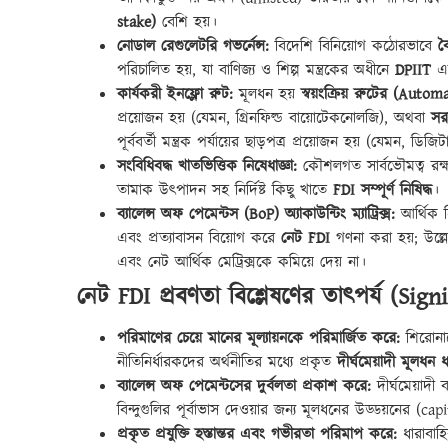
stake)
বেশি হয়।
নোডাল রেগুলেটরি গভর্নেন্স:
বিদেশি বিনিয়োগ কঠোরভাবে
ব
পরিচালিত হয়, যা বাণিজ্য ও শিল্প মন্ত্রকের অধীনে
DPIIT
এ
কার্যকরী ইনফ্লো রুট:
মূলধন হয়
স্বয়ংক্রিয় রুটের (Auto
প্রয়োজন হয় (যেমন, গ্রিনফিল্ড বায়োটেকনোলজি), অথবা
সর
পূর্ববর্তী মন্ত্রক পর্যায়ের ছাড়পত্র প্রয়োজন হয় (যেমন, ডিজি
সংবিধিবদ্ধ খাতভিত্তিক নিষেধাজ্ঞা:
কৌশলগত সার্বভৌমত্ব রক্ষা
তামাক উৎপাদন সহ নির্দিষ্ট কিছু খাতে
FDI সম্পূর্ণ নিষিদ্ধ
।
ব্যালেন্স অফ পেমেন্টস (BoP) অ্যাকাউন্টিং ম্যাট্রিক্স:
আর্থিক হ
এবং প্রত্যাবাসন বিয়োগ করে
নেট FDI
গণনা করা হয়; উল্লে
এবং নেট আর্থিক মেট্রিক্সকে কমিয়ে দেয় না।
নেট FDI প্রবণতা বিশ্লেষণের তাৎপর্য (Si
পরিমাণের চেয়ে মানের মূল্যায়নকে পরিমার্জিত করে:
শিরোনামে
নীতিনির্ধারকদের অর্থনীতির মধ্যে প্রকৃত
দীর্ঘমেয়াদী মূলধন
ব্যালেন্স অফ পেমেন্টসের দুর্বলতা প্রকাশ করে:
দীর্ঘমেয়াদী
বিন্দুগুলির পূর্বাভাস দেওয়ার জন্য মূলধনের উড্ডয়নের (capit
প্রকৃত প্রযুক্তি হস্তান্তর এবং গভীরতা পরিমাপ করে:
ধারাবাহিক