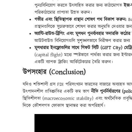
পুনঃবিনিয়োগ করতে উৎসাহিত করার জন্য কাঠামোগত
ইজ-অ
পরিকাঠামোর প্রাপ্যতা উন্নত করুন।
গভীর এবং স্থিতিস্থাপক প্রস্থান শোষণ পথ বিকাশ করুন:
BoP
প্রস্থানগুলিকে সুচারুভাবে শোষণ করার অনুমতি দেওয়ার জন্
অ্যান্টি-রাউন্ড-ট্রিপিং এবং মূলধন পুনর্ব্যবহার তদারকি কঠো
আউটবাউন্ড বিনিয়োগগুলি সুশৃঙ্খলভাবে নিরীক্ষণ করার জন্য 
মূলধারার ইনফ্লোগুলির সাথে গিফট সিটি (GIFT City) মেট্রিক
(capital flight) মধ্যে স্পষ্টভাবে পার্থক্য করার জন্য ইন্টা
একটি ব্যাপক ট্র্যাকিং আর্কিটেকচার তৈরি করুন।
উপসংহার (Conclusion)
যদিও শক্তিশালী গ্রস FDI পরিসংখ্যান ভারতের বাজারে অব্যাহত আন্ত
উৎপাদনশীল প্রতিশ্রুতির একটি কম ভাগ
নীতি পুনর্নির্ধারণের (po
স্থিতিশীলতা (macroeconomic stability) এবং অর্থনৈতিক প্রবৃদ
দিকে কৌশলগত ফোকাস স্থানান্তর করা অপরিহার্য।