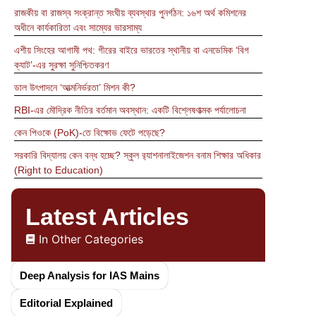
রাজকীয় বা রাজস্ব সংক্রান্ত সংঘীয় ব্যবস্থার পুনর্গঠন: ১৬শ অর্থ কমিশনের
অধীনে কার্যকারিতা এবং সাম্যের ভারসাম্য
এশীয় সিংহের আগামী পথ: গীরের বাইরে ভারতের স্থানীয় বা এনডেমিক ‘বিগ
ক্যাট’-এর সুরক্ষা সুনিশ্চিতকরণ
ডাল উৎপাদনে ‘আত্মনির্ভরতা’ মিশন কী?
RBI-এর মৌদ্রিক নীতির বর্তমান অবস্থান: একটি বিশ্লেষণাত্মক পর্যালোচনা
কেন পিওকে (PoK)-তে বিক্ষোভ ফেটে পড়েছে?
সরকারি বিদ্যালয় কেন বন্ধ হচ্ছে? স্কুল র‍্যাশনালাইজেশন বনাম শিক্ষার অধিকার
(Right to Education)
Latest Articles
In Other Categories
Deep Analysis for IAS Mains
Editorial Explained