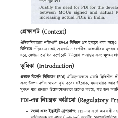
প্রেক্ষাপট (Context)
ঐতিহাসিকভাবে শক্তিশালী
$94.6 বিলিয়ন
গ্রস ইনফ্লো থাকা সত্ত্
বিলিয়নে
দাঁড়িয়েছে। এই ক্রমবর্ধমান বৈপরীত্য আন্তর্জাতিক মূলধন
ধরে, যেখানে ত্বরান্বিত কর্পোরেট বিনিয়োগ প্রত্যাহার এবং
মূলধন প্র
ভূমিকা (Introduction)
প্রত্যক্ষ বিদেশি বিনিয়োগ (FDI)
ঐতিহ্যগতভাবে একটি স্থিতিশীল, দীর্ঘম
এবং উৎপাদনশীল ক্ষমতা বৃদ্ধি করে। যাইহোক, সমসাময়িক অ্যাকাউন্
মূলধন ধরে রাখাকে উল্লেখযোগ্যভাবে চ্যালেঞ্জ করছে, যার জন্য অন্তর
FDI-এর নিয়ন্ত্রক কাঠামো (Regulatory 
সংজ্ঞা এবং ইক্যুইটি থ্রেশহোল্ড:
FDI-এর সাথে অনাবাসী সত্তাগ
তালিকাভুক্ত নয় এমন (unlisted) ভারতীয় কোম্পানিগুলিকে ল