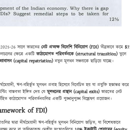
বেও 2025-26 সালে ভারতের
নেট প্রত্যক্ষ বিদেশি বিনিয়োগ (FDI)
তীব্রভাবে কমে
$7
 চলাচলের ক্ষেত্রে একটি
কাঠামোগত পরিবর্তনকে (structural transition)
তুলে
ত্যাবাসন (capital repatriation)
নতুন মূলধন সঞ্চয়কে ছাড়িয়ে যাচ্ছে।
েয়াদী, ঋণ-বহির্ভূত মূলধন প্রবাহ হিসেবে বিবেচিত হয় যা প্রযুক্তি হস্তান্তর করে
টিং বাস্তবতা ইঙ্গিত দেয় যে
মূলধনের প্রস্থান (capital exits)
ভারতের নেট
্নিহিত কাঠামোগত পরিবর্তনগুলির একটি পুঙ্খানুপুঙ্খ বিশ্লেষণ প্রয়োজন।
Framework of FDI)
ুলির দ্বারা দীর্ঘমেয়াদী ঋণ-বহির্ভূত মূলধন বিনিয়োগ জড়িত, যা বিশেষভাবে
ক্ষ্য করে বা তালিকাভুক্ত দেশীয় সংস্থাগুলিতে
10% ইক্যুইটি শেয়ারের (equity