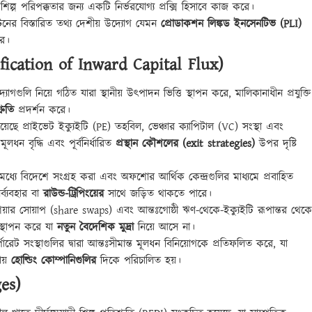
শিল্প পরিপক্কতার জন্য একটি নির্ভরযোগ্য প্রক্সি হিসাবে কাজ করে।
টনের বিস্তারিত তথ্য দেশীয় উদ্যোগ যেমন
প্রোডাকশন লিঙ্কড ইনসেনটিভ (PLI)
রে।
lassification of Inward Capital Flux)
গগুলি নিয়ে গঠিত যারা স্থানীয় উৎপাদন ভিত্তি স্থাপন করে, মালিকানাধীন প্রযুক্তি
্রুতি
প্রদর্শন করে।
়েছে প্রাইভেট ইক্যুইটি (PE) তহবিল, ভেঞ্চার ক্যাপিটাল (VC) সংস্থা এবং
লধন বৃদ্ধি এবং পূর্বনির্ধারিত
প্রস্থান কৌশলের (exit strategies)
উপর দৃষ্টি
্যে বিদেশে সংগ্রহ করা এবং অফশোর আর্থিক কেন্দ্রগুলির মাধ্যমে প্রবাহিত
্ব্যবহার বা
রাউন্ড-ট্রিপিংয়ের
সাথে জড়িত থাকতে পারে।
়ার সোয়াপ (share swaps) এবং আন্তঃগোষ্ঠী ঋণ-থেকে-ইক্যুইটি রূপান্তর থেকে
স্থাপন করে যা
নতুন বৈদেশিক মুদ্রা
নিয়ে আসে না।
রেট সংস্থাগুলির দ্বারা আন্তঃসীমান্ত মূলধন বিনিয়োগকে প্রতিফলিত করে, যা
ায়
হোল্ডিং কোম্পানিগুলির
দিকে পরিচালিত হয়।
ges)