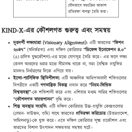
যৌথভাবে স্বয়ংক্রিয় আকাশ
প্রতিরক্ষা ব্যবস্থা তৈরি করা।
KIND-X-
এর কৌশলগত গুরুত্ব এবং সমন্বয়
দূরদর্শী লক্ষ্যমাত্রা (
Visionary Alignment):
এটি ভারতের
“
ভিশন
২০৪৭”
(স্বনির্ভরতা) এবং দক্ষিণ কোরিয়ার
“
ডিফেন্স ইনোভেশন ৪.০”
(AI-চালিত যুদ্ধকৌশল)-এর মধ্যে যোগসূত্র তৈরি করে। এর ফলে লক্ষ্য
কেবল অন্যদের ধরার মধ্যে সীমাবদ্ধ থাকে না, বরং বৈশ্বিক প্রযুক্তির
মানদণ্ড নির্ধারণের দিকে এগিয়ে যায়।
ইন্দো-প্যাসিফিক স্থিতিশীলতা:
এটি আঞ্চলিক আধিপত্যবাদী শক্তিগুলোর
বিপরীতে একটি
গণতান্ত্রিক বিকল্প
প্রদান করে
“
নিয়ম-ভিত্তিক
বিশ্বব্যবস্থা”
-কে শক্তিশালী করে এবং এশিয়ার মধ্যম সারির শক্তিগুলোর
“
কৌশলগত স্বায়ত্তশাসন”
বৃদ্ধি করে।
শিল্প ব্যবস্থার সংহতি:
এটি দক্ষিণ কোরিয়ার উচ্চ-প্রযুক্তি কেন্দ্রগুলোর
(যেমন- দাউজন, গুমি) সাথে ভারতের
প্রতিরক্ষা করিডোর
(উত্তরপ্রদেশ,
তামিলনাড়ু)-কে যুক্ত করে। এতে দক্ষিণ কোরিয়ার সূক্ষ্ম প্রকৌশল এবং
ভারতের বিশাল উৎপাদন সক্ষমতার সমন্বয় ঘটে।