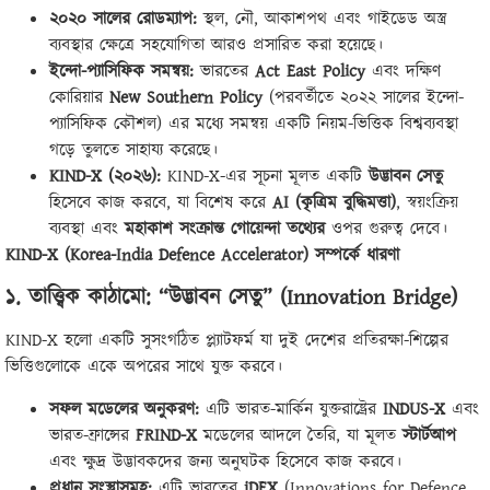
২০২০ সালের রোডম্যাপ:
স্থল, নৌ, আকাশপথ এবং গাইডেড অস্ত্র
ব্যবস্থার ক্ষেত্রে সহযোগিতা আরও প্রসারিত করা হয়েছে।
ইন্দো-প্যাসিফিক সমন্বয়:
ভারতের
Act East Policy
এবং দক্ষিণ
কোরিয়ার
New Southern Policy
(পরবর্তীতে ২০২২ সালের ইন্দো-
প্যাসিফিক কৌশল) এর মধ্যে সমন্বয় একটি নিয়ম-ভিত্তিক বিশ্বব্যবস্থা
গড়ে তুলতে সাহায্য করেছে।
KIND-X (
২০২৬):
KIND-X-এর সূচনা মূলত একটি
উদ্ভাবন সেতু
হিসেবে কাজ করবে, যা বিশেষ করে
AI (
কৃত্রিম বুদ্ধিমত্তা)
, স্বয়ংক্রিয়
ব্যবস্থা এবং
মহাকাশ সংক্রান্ত গোয়েন্দা তথ্যের
ওপর গুরুত্ব দেবে।
KIND-X (Korea-India Defence Accelerator)
সম্পর্কে ধারণা
১. তাত্ত্বিক কাঠামো: “উদ্ভাবন সেতু” (
Innovation Bridge)
KIND-X হলো একটি সুসংগঠিত প্ল্যাটফর্ম যা দুই দেশের প্রতিরক্ষা-শিল্পের
ভিত্তিগুলোকে একে অপরের সাথে যুক্ত করবে।
সফল মডেলের অনুকরণ:
এটি ভারত-মার্কিন যুক্তরাষ্ট্রের
INDUS-X
এবং
ভারত-ফ্রান্সের
FRIND-X
মডেলের আদলে তৈরি, যা মূলত
স্টার্টআপ
এবং ক্ষুদ্র উদ্ভাবকদের জন্য অনুঘটক হিসেবে কাজ করবে।
প্রধান সংস্থাসমূহ:
এটি ভারতের
iDEX
(Innovations for Defence