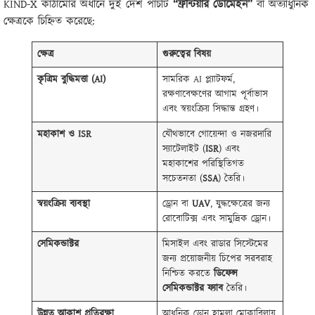
KIND-X কাঠামোর অধীনে দুই দেশ পাঁচটি
“
ফ্রন্টিয়ার ডোমেইন”
বা অত্যাধুনিক
ক্ষেত্রকে চিহ্নিত করেছে:
ক্ষেত্র
গুরুত্বের বিষয়
কৃত্রিম বুদ্ধিমত্তা (
AI)
সামরিক AI প্ল্যাটফর্ম,
রক্ষণাবেক্ষণের আগাম পূর্বাভাস
এবং স্বয়ংক্রিয় সিদ্ধান্ত গ্রহণ।
মহাকাশ ও
ISR
যৌথভাবে গোয়েন্দা ও নজরদারি
স্যাটেলাইট (
ISR
) এবং
মহাকাশের পরিস্থিতিগত
সচেতনতা (
SSA
) তৈরি।
স্বয়ংক্রিয় ব্যবস্থা
ড্রোন বা
UAV
, যুদ্ধক্ষেত্রের জন্য
রোবোটিক্স এবং সামুদ্রিক ড্রোন।
সেমিকন্ডাক্টর
মিসাইল এবং রাডার সিস্টেমের
জন্য প্রয়োজনীয় চিপের সরবরাহ
নিশ্চিত করতে
ডিফেন্স
সেমিকন্ডাক্টর ফ্যাব
তৈরি।
উন্নত আকাশ প্রতিরক্ষা
আধুনিক ড্রোন হামলা মোকাবিলায়