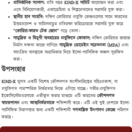
প্রাতিষ্ঠানিক সংলাপ:
প্রতি বছর
KIND-X
সামিট
আয়োজন করা এবং
এতে বিনিয়োগকারী, একাডেমিয়া ও শিল্পনেতাদের সরাসরি যুক্ত করা।
স্থানীয় হাব সংহতি:
দক্ষিণ কোরিয়ার প্রযুক্তি কেন্দ্রগুলোর সাথে ভারতের
উত্তরপ্রদেশ ও তামিলনাড়ুর প্রতিরক্ষা করিডোরকে সরাসরি যুক্ত করে
“
কোরিয়া-ভারত টেক জোন”
গড়ে তোলা।
সামুদ্রিক ও দ্বিমুখী ব্যবহারের প্রযুক্তিতে ফোকাস:
দক্ষিণ কোরিয়ার জাহাজ
নির্মাণ দক্ষতা কাজে লাগিয়ে
সামুদ্রিক ডোমেইন সচেতনতা (
MDA)
এবং
স্বয়ংক্রিয় ব্যবস্থাকে অগ্রাধিকার দিয়ে ইন্দো-প্যাসিফিক অঞ্চল সুরক্ষিত
করা।
উপসংহার
KIND-X
মূলত একটি বিশেষ কৌশলগত অংশীদারিত্বের বহিঃপ্রকাশ, যা
প্রযুক্তিগত পারস্পরিক নির্ভরতার দিকে এগিয়ে যাচ্ছে। গভীর-প্রযুক্তিগত
ইকোসিস্টেমগুলোকে একীভূত করার মাধ্যমে এটি ভারতের
কৌশলগত
স্বায়ত্তশাসন
এবং
আত্মনির্ভরতাকে
শক্তিশালী করে। এটি এই দুই দেশকে ইন্দো-
প্যাসিফিক নিরাপত্তার জন্য একটি শক্তিশালী
গণতান্ত্রিক উৎপাদন কেন্দ্রে
পরিণত
করছে।