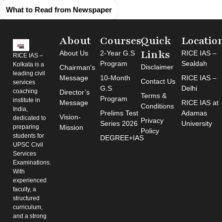
What to Read from Newspaper
About
Courses
Quick
Locatio
Links
About Us
2-Year G.S
RICE IAS –
RICE IAS –
Program
Sealdah
Kolkata is a
Disclaimer
Chairman's
leading civil
Message
10-Month
RICE IAS –
Contact Us
services
G.S
Delhi
coaching
Director’s
Terms &
Program
institute in
Message
RICE IAS at
Conditions
India,
Prelims Test
Adamas
Vision-
dedicated to
Privacy
Series 2026
University
preparing
Mission
Policy
students for
DEGREE+IAS
UPSC Civil
Services
Examinations.
With
experienced
faculty, a
structured
curriculum,
and a strong