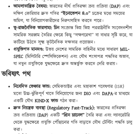
আমলাতান্ত্রিক বৈষম্য:
ভারতের দীর্ঘ প্রতিরক্ষা ক্রয় প্রক্রিয়া (
DAP
) এবং
দক্ষিণ কোরিয়ার দ্রুত গতির
“
ইনোভেশন ৪.০”
চক্রের মধ্যে সময়ের
অমিল, যা বিনিয়োগকারীদের নিরুৎসাহিত করতে পারে।
ভূ-রাজনৈতিক ভারসাম্য:
চিন
সংক্রান্ত ভিন্ন ভিন্ন পররাষ্ট্রনীতি সংবেদনশীল
সামরিক সরঞ্জাম তৈরির ক্ষেত্রে কিছু “লক্ষণরেখা” বা বাধার সৃষ্টি করে, যা
কাটিয়ে উঠতে সূক্ষ্ম কূটনৈতিক দক্ষতার প্রয়োজন।
প্রযুক্তিগত মানদণ্ড:
উভয় দেশের সামরিক বাহিনীর মধ্যে সাধারণ
MIL-
SPEC
(মিলিটারি স্পেসিফিকেশন) এবং যৌথ শংসাপত্র পদ্ধতির অভাব,
যা নতুন প্রযুক্তিকে যুদ্ধক্ষেত্রে দ্রুত অন্তর্ভুক্ত করতে দেরি করায়।
ভবিষ্যৎ পথ
নিবেদিত ভেঞ্চার ফান্ড:
সেমিকন্ডাক্টর এবং মহাকাশ গবেষণার (ISR)
মতো উচ্চ-ঝুঁকিপূর্ণ খাতে বিনিয়োগের জন্য
DIO
এবং
DAPA
-র মাধ্যমে
একটি যৌথ
KIND-X
ফান্ড
গঠন করা।
দ্রুত নিয়ন্ত্রক ব্যবস্থা (
Regulatory Fast-Track):
ভারতের প্রতিরক্ষা
ক্রয় প্রক্রিয়ায় (
DAP
) একটি
“
গ্রিন চ্যানেল”
তৈরি করা এবং ল্যাবরেটরি
থেকে যুদ্ধক্ষেত্রে প্রযুক্তি পৌঁছানোর গতি বাড়াতে যৌথ টেস্টিং পদ্ধতি চালু
করা।