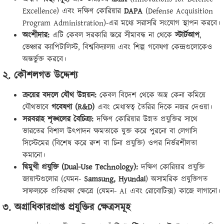
Excellence) এবং দক্ষিণ কোরিয়ার
DAPA
(Defense Acquisition
Program Administration)-এর মধ্যে সরাসরি সংযোগ স্থাপন করবে।
অংশীদার:
এটি কেবল সরকারি স্তরে সীমাবদ্ধ না থেকে
স্টার্টআপ
,
ভেঞ্চার ক্যাপিটালিস্ট, বিশ্ববিদ্যালয় এবং শিল্প গবেষণা কেন্দ্রগুলোকেও
অন্তর্ভুক্ত করবে।
২. কৌশলগত উদ্দেশ্য
ক্রয়ের বদলে যৌথ উন্নয়ন:
কেবল বিদেশ থেকে অস্ত্র কেনা কমিয়ে
যৌথভাবে
গবেষণা (
R&D)
এবং মেধাস্বত্ব তৈরির দিকে নজর দেওয়া।
সরবরাহ শৃঙ্খলের বৈচিত্র্য:
দক্ষিণ কোরিয়ার উন্নত প্রযুক্তির সাথে
ভারতের বিশাল উৎপাদন ক্ষমতাকে যুক্ত করে পুরনো বা লেগাসি
সিস্টেমের (বিশেষ করে রুশ বা চিনা প্রযুক্তি) ওপর নির্ভরশীলতা
কমানো।
দ্বিমুখী প্রযুক্তি (
Dual-Use Technology):
দক্ষিণ কোরিয়ার প্রযুক্তি
জায়ান্টগুলোর (যেমন-
Samsung, Hyundai
) অসামরিক প্রযুক্তিগত
সাফল্যকে প্রতিরক্ষা ক্ষেত্রে (যেমন- AI এবং রোবোটিক্স) কাজে লাগানো।
৩. অগ্রাধিকারপ্রাপ্ত প্রযুক্তির ক্ষেত্রসমূহ