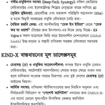
গভীর-প্রযুক্তিগত সমন্বয় (
Deep-Tech Synergy):
দক্ষিণ কোরিয়ার
সেমিকন্ডাক্টর এবং ইলেকট্রনিক্স শিল্পের নেতৃত্বকে কাজে লাগিয়ে
AI
(
কৃত্রিম বুদ্ধিমত্তা)
, রোবোটিক্স এবং মহাকাশ পরিস্থিতি সচেতনতা (
SSA
)-
র মতো দ্বিমুখী ব্যবহারের প্রযুক্তি যৌথভাবে তৈরি করা।
বৈশ্বিক রপ্তানি কেন্দ্র:
এই অংশীদারিত্ব
“
মেক ইন ইন্ডিয়া”
থেকে
“
মেক
ফর দ্য ওয়ার্ল্ড”
(বিশ্বের জন্য উৎপাদন)-এর দিকে মোড় নিচ্ছে।
K9
Vajra
-র সফল মডেলকে ভিত্তি করে উন্নয়নশীল দেশগুলোতে (Global
South) উচ্চ-মানের ও সাশ্রয়ী প্রতিরক্ষা সরঞ্জাম যৌথভাবে সরবরাহ
করা।
KIND-X
বাস্তবায়নের মূল চ্যালেঞ্জসমূহ
মেধাস্বত্ব (
IP)
ও প্রযুক্তির সংবেদনশীলতা:
অত্যন্ত উন্নত প্রযুক্তি (যেমন-
সেমিকন্ডাক্টর, স্যাটেলাইট অ্যালগরিদম) শেয়ার করার ক্ষেত্রে প্রধান বাধা
হলো মালিকানা সংক্রান্ত তথ্যের নিরাপত্তা এবং দুই দেশের
মেধাস্বত্ব (
IP)
আইনের ভিন্নতা।
আর্থিক সমন্বয়:
প্রতিরক্ষা স্টার্টআপগুলোর জন্য নিয়মিত অনুদান এবং
দীর্ঘমেয়াদী বিনিয়োগ বা
“
পেশেন্ট ক্যাপিটাল”
প্রদানের জন্য (INDUS-X-
এর মতো) কোনো সুসংগঠিত দ্বিপাক্ষিক ভেঞ্চার ক্যাপিটাল
ইকোসিস্টেমের অনুপস্থিতি।