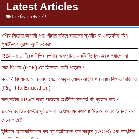
Latest Articles
In
পাঠ্য ও প্রেক্ষাপট
এশীয় সিংহের আগামী পথ: গীরের বাইরে ভারতের স্থানীয় বা এনডেমিক ‘বিগ
ক্যাট’-এর সুরক্ষা সুনিশ্চিতকরণ
RBI-এর মৌদ্রিক নীতির বর্তমান অবস্থান: একটি বিশ্লেষণাত্মক পর্যালোচনা
কেন পিওকে (PoK)-তে বিক্ষোভ ফেটে পড়েছে?
সরকারি বিদ্যালয় কেন বন্ধ হচ্ছে? স্কুল র‍্যাশনালাইজেশন বনাম শিক্ষার অধিকার
(Right to Education)
সাম্প্রতিক IIP-এর তথ্য ভারতের অর্থনীতি সম্পর্কে কী প্রকাশ করে?
ভারতে ক্লাউডবার্স্টের পূর্বাভাস ও দুর্যোগ ব্যবস্থাপনা কীভাবে আরও উন্নত করা
যেতে পারে?
ইন্ডিয়ান অ্যাসোসিয়েশন ফর দ্য কাল্টিভেশন অব সায়েন্স (IACS) এবং আধুনিক