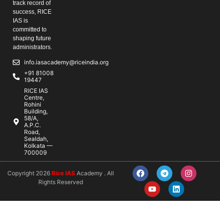
track record of
success, RICE
IAS is
committed to
shaping future
administrators.
info.iasacademy@riceindia.org
+91 81008
19447
RICE IAS
Centre,
Rohini
Building,
58/A,
A.P.C.
Road,
Sealdah,
Kolkata —
700009
Copyright 2026
Rice IAS
Academy . All
Rights Reserved