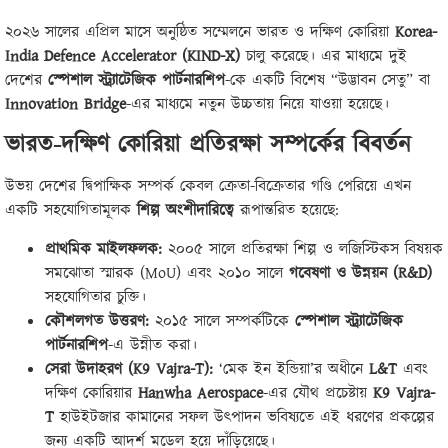
২০২৬ সালের এপ্রিল মাসে অনুষ্ঠিত সম্মেলনে ভারত ও দক্ষিণ কোরিয়া
Korea-
India Defence Accelerator (KIND-X)
চালু করেছে। এর মাধ্যমে দুই
দেশের
স্পেশাল স্ট্র্যাটেজিক পার্টনারশিপ
-কে একটি বিশেষ “উদ্ভাবন সেতু” বা
Innovation Bridge
-এর মাধ্যমে নতুন উচ্চতায় নিয়ে যাওয়া হয়েছে।
ভারত-দক্ষিণ কোরিয়া প্রতিরক্ষা সম্পর্কের বিবর্তন
উভয় দেশের দ্বিপাক্ষিক সম্পর্ক কেবল ক্রেতা-বিক্রেতার গণ্ডি পেরিয়ে এখন
একটি সহযোগিতামূলক
শিল্প অংশীদারিত্বে
রূপান্তরিত হয়েছে:
প্রাথমিক মাইলফলক:
২০০৫ সালে প্রতিরক্ষা শিল্প ও লজিস্টিকস বিষয়ক
সমঝোতা স্মারক (MoU) এবং ২০১০ সালে
গবেষণা ও উন্নয়ন (
R&D)
সহযোগিতার চুক্তি।
কৌশলগত উত্তরণ:
২০১৫ সালে সম্পর্কটিকে
স্পেশাল স্ট্র্যাটেজিক
পার্টনারশিপ
-এ উন্নীত করা।
সেরা উদাহরণ (
K9 Vajra-T):
‘মেক ইন ইন্ডিয়া’র অধীনে
L&T
এবং
দক্ষিণ কোরিয়ার
Hanwha Aerospace
-এর যৌথ প্রচেষ্টায়
K9 Vajra-
T
হাউইটজার কামানের সফল উৎপাদন ভবিষ্যতে এই ধরণের প্রকল্পের
জন্য একটি আদর্শ মডেল হয়ে দাঁড়িয়েছে।