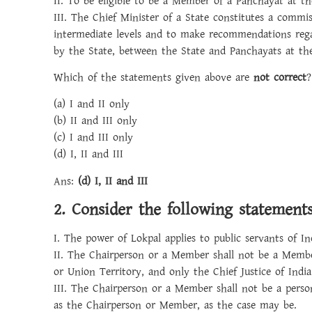
II. To be eligible to be a Member of a Panchayat at the
III. The Chief Minister of a State constitutes a commi
intermediate levels and to make recommendations regard
by the State, between the State and Panchayats at the
Which of the statements given above are
not correct
?
(a) I and II only
(b) II and III only
(c) I and III only
(d) I, II and III
Ans:
(d) I, II and III
2. Consider the following statement
I. The power of Lokpal applies to public servants of In
II. The Chairperson or a Member shall not be a Membe
or Union Territory, and only the Chief Justice of Indi
III. The Chairperson or a Member shall not be a person
as the Chairperson or Member, as the case may be.