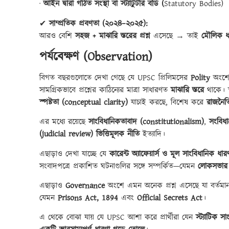
·
আইন দ্বারা গঠিত সংস্থা বা স্ট্যাটুটরি বডি (
Statutory Bodies)
✔
সাম্প্রতিক প্রবণতা (২০২৪–২০২৫):
আরও বেশি
সহজ + মাঝারি স্তরের প্রশ্ন
এসেছে → তাই
মৌলিক ধ
পর্যবেক্ষণ (
Observation)
বিগত বছরগুলোতে দেখা গেছে যে UPSC প্রিলিমসের
Polity
অংশের
সামগ্রিকভাবে প্রশ্নের কাঠিন্যের মাত্রা সাধারণত
মাঝারি স্তরে
থাকে। তব
স্পষ্টতা (
conceptual clarity)
যাচাই করছে, বিশেষ করে
রাজনৈত
এর মধ্যে রয়েছে
সাংবিধানিকতাবাদ (
constitutionalism)
,
সংবিধা
(
judicial review) ভিত্তিমূলক নীতি
ইত্যাদি।
এছাড়াও দেখা যাচ্ছে যে
কারেন্ট অ্যাফেয়ার্স ও মূল সাংবিধানিক ধার
সংবাদপত্রে প্রকাশিত ঘটনাগুলির সঙ্গে সম্পর্কিত—যেমন
লোকসভার 
এছাড়াও
Governance
অংশে এমন অনেক প্রশ্ন এসেছে যা বর্তমান 
যেমন
Prisons Act, 1894
এবং
Official Secrets Act
।
এ থেকে বোঝা যায় যে UPSC আশা করে প্রার্থীরা যেন
স্ট্যাটিক 