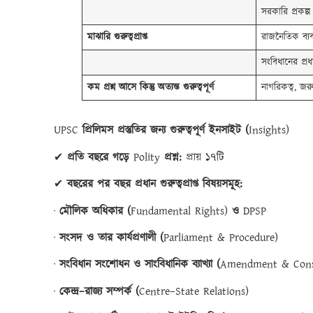
সরকারি প্রকল
মাঝারি
গুরুত্বপ্রাপ্ত
রাজনৈতিক ব্যব
সংবিধানের প্রধা
কম
প্রশ্ন
আসে
কিন্তু
অত্যন্ত
গুরুত্বপূর্ণ
নাগরিকত্ব, জরু
UPSC
প্রিলিমস প্রস্তুতির জন্য গুরুত্বপূর্ণ ইনসাইট (
Insights)
✔
প্রতি বছরে গড়ে
Polity
প্রশ্ন:
প্রায় ১৭টি
✔
বছরের পর বছর প্রধান গুরুত্বপ্রাপ্ত বিষয়সমূহ:
·
মৌলিক অধিকার (
Fundamental Rights)
ও
DPSP
·
সংসদ ও তার কার্যপ্রণালী (
Parliament & Procedure)
·
সংবিধান সংশোধন ও সাংবিধানিক ব্যাখ্যা (
Amendment & Consti
·
কেন্দ্র–রাজ্য সম্পর্ক (
Centre–State Relations)