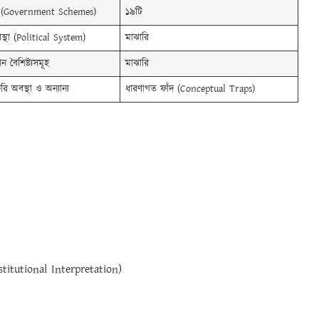
্প (Government Schemes)
১৯টি
স্থা (Political System)
মাঝারি
ন বৈশিষ্ট্যসমূহ
মাঝারি
রি অবস্থা ও অন্যান্য
ধারণাগত ফাঁদ (Conceptual Traps)
tutional Interpretation)