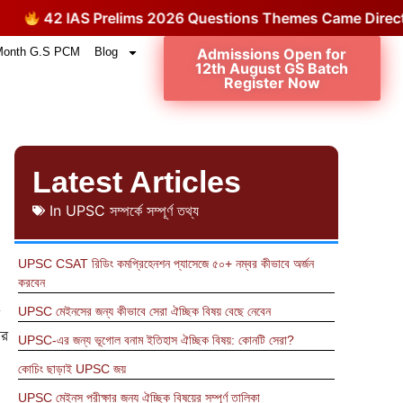
2 IAS Prelims 2026 Questions Themes Came Directly from
Month G.S PCM
Blog
Admissions Open for
12th August GS Batch
Register Now
Latest Articles
In
UPSC সম্পর্কে সম্পূর্ণ তথ্য
UPSC CSAT রিডিং কমপ্রিহেনশন প্যাসেজে ৫০+ নম্বর কীভাবে অর্জন
করবেন
UPSC মেইনসের জন্য কীভাবে সেরা ঐচ্ছিক বিষয় বেছে নেবেন
ার
UPSC-এর জন্য ভূগোল বনাম ইতিহাস ঐচ্ছিক বিষয়: কোনটি সেরা?
কোচিং ছাড়াই UPSC জয়
UPSC মেইনস পরীক্ষার জন্য ঐচ্ছিক বিষয়ের সম্পূর্ণ তালিকা