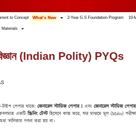
4
What’s New
rrent to Concept
2-Year G.S Foundation Program
10-
 Materials
্রবিজ্ঞান (Indian Polity) PYQs
AS
্টিভ-টাইপ পেপার থাকে:
জেনারেল স্টাডিজ পেপার
I
এবং
জেনারেল স্টাডিজ পেপার
া কেবলমাত্র একটি
স্ক্রিনিং টেস্ট
হিসেবে কাজ করে, যার মাধ্যমে মূল (Main) পরীক্ষ
ন্ত মেধা তালিকায় গণনা করা হয় না।