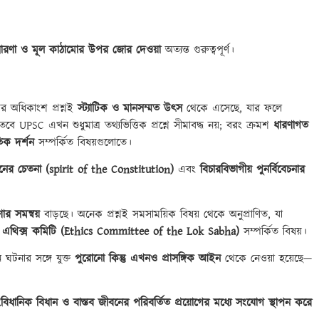
ারণা ও মূল কাঠামোর উপর জোর দেওয়া
অত্যন্ত গুরুত্বপূর্ণ।
 অধিকাংশ প্রশ্নই
স্ট্যাটিক ও মানসম্মত উৎস
থেকে এসেছে, যার ফলে
ে UPSC এখন শুধুমাত্র তথ্যভিত্তিক প্রশ্নে সীমাবদ্ধ নয়; বরং ক্রমশ
ধারণাগত
িক দর্শন
সম্পর্কিত বিষয়গুলোতে।
নের চেতনা (spirit of the Constitution)
এবং
বিচারবিভাগীয় পুনর্বিবেচনার
ণার সমন্বয়
বাড়ছে। অনেক প্রশ্নই সমসাময়িক বিষয় থেকে অনুপ্রাণিত, যা
এথিক্স কমিটি (
Ethics Committee of the Lok Sabha)
সম্পর্কিত বিষয়।
ঘটনার সঙ্গে যুক্ত
পুরোনো কিন্তু এখনও প্রাসঙ্গিক আইন
থেকে নেওয়া হয়েছে—
সাংবিধানিক বিধান ও বাস্তব জীবনের পরিবর্তিত প্রয়োগের মধ্যে সংযোগ স্থাপন করে