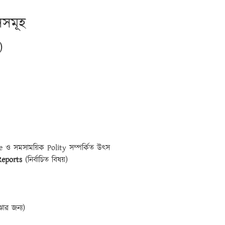
ৎসসমূহ
)
ce ও সমসাময়িক Polity সম্পর্কিত উৎস
eports
(নির্বাচিত বিষয়)
ঝার জন্য)