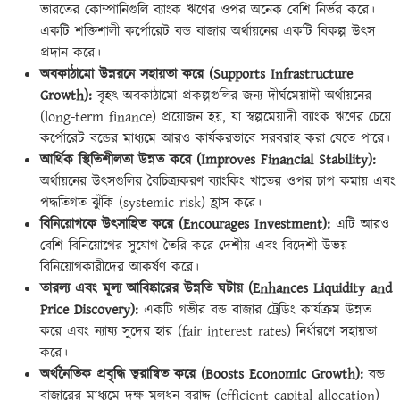
ভারতের কোম্পানিগুলি ব্যাংক ঋণের ওপর অনেক বেশি নির্ভর করে।
একটি শক্তিশালী কর্পোরেট বন্ড বাজার অর্থায়নের একটি বিকল্প উৎস
প্রদান করে।
অবকাঠামো উন্নয়নে সহায়তা করে (Supports Infrastructure
Growth):
বৃহৎ অবকাঠামো প্রকল্পগুলির জন্য দীর্ঘমেয়াদী অর্থায়নের
(long-term finance) প্রয়োজন হয়, যা স্বল্পমেয়াদী ব্যাংক ঋণের চেয়ে
কর্পোরেট বন্ডের মাধ্যমে আরও কার্যকরভাবে সরবরাহ করা যেতে পারে।
আর্থিক স্থিতিশীলতা উন্নত করে (Improves Financial Stability):
অর্থায়নের উৎসগুলির বৈচিত্র্যকরণ ব্যাংকিং খাতের ওপর চাপ কমায় এবং
পদ্ধতিগত ঝুঁকি (systemic risk) হ্রাস করে।
বিনিয়োগকে উৎসাহিত করে (Encourages Investment):
এটি আরও
বেশি বিনিয়োগের সুযোগ তৈরি করে দেশীয় এবং বিদেশী উভয়
বিনিয়োগকারীদের আকর্ষণ করে।
তারল্য এবং মূল্য আবিষ্কারের উন্নতি ঘটায় (Enhances Liquidity and
Price Discovery):
একটি গভীর বন্ড বাজার ট্রেডিং কার্যক্রম উন্নত
করে এবং ন্যায্য সুদের হার (fair interest rates) নির্ধারণে সহায়তা
করে।
অর্থনৈতিক প্রবৃদ্ধি ত্বরান্বিত করে (Boosts Economic Growth):
বন্ড
বাজারের মাধ্যমে দক্ষ মূলধন বরাদ্দ (efficient capital allocation)