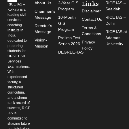
Links
About Us
2-Year G.S
RICE IAS –
RICE IAS –
Program
Sealdah
Kolkata is a
Disclaimer
Chairman's
leading civil
Message
10-Month
RICE IAS –
Contact Us
services
G.S
Delhi
coaching
Director’s
Terms &
Program
institute in
Message
RICE IAS at
Conditions
India,
Prelims Test
Adamas
Vision-
dedicated to
Privacy
Series 2026
University
preparing
Mission
Policy
students for
DEGREE+IAS
UPSC Civil
Services
Examinations.
With
experienced
faculty, a
structured
curriculum,
and a strong
track record of
success, RICE
IAS is
committed to
shaping future
administrators.