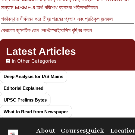
মাধ্যমে MSME-র অর্থ পরিশোধ ব্যবস্থা শক্তিশালীকরণ
গর্ভাবস্থায় দীর্ঘসময় ধরে তীব্র গরমের প্রভাব এবং প্রতিকূল জন্মফল
কেরালায জুনোটিক রোগ লেপ্টোস্পাইরোসিস বৃদ্ধির কারণ
Latest Articles
In Other Categories
Deep Analysis for IAS Mains
Editorial Explained
UPSC Prelims Bytes
What to Read from Newspaper
About
Courses
Quick
Locatio