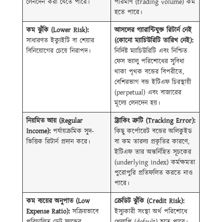
লেনদেন করা যেতে পারে।
পরিমাণ (trading volume) কম
হতে পারে।
কম ঝুঁকি (Lower Risk):
আসলের গ্যারান্টিযুক্ত রিটার্ন নেই
সাধারণত ইক্যুইটি বা শেয়ার
(কোনো ম্যাচিউরিটি তারিখ নেই):
বিনিয়োগের চেয়ে নিরাপদ।
নির্দিষ্ট ম্যাচিউরিটি এবং নিশ্চিত
ফেস ভ্যালু পরিশোধের সুবিধা
থাকা পৃথক বন্ডের বিপরীতে,
বেশিরভাগ বন্ড ইটিএফ চিরস্থায়ী
(perpetual) এবং বাজারের
মূল্যে লেনদেন হয়।
নিয়মিত আয় (Regular
ট্র্যাকিং ত্রুটি (Tracking Error):
Income):
পর্যায়ক্রমিক সুদ-
কিছু কর্পোরেট বন্ডের অলিকুইড
ভিত্তিক রিটার্ন প্রদান করে।
বা কম তারল্য প্রকৃতির কারণে,
ইটিএফ তার অন্তর্নিহিত সূচকের
(underlying index) কর্মক্ষমতা
পুরোপুরি প্রতিফলিত করতে নাও
পারে।
কম ব্যয়ের অনুপাত (Low
ক্রেডিট ঝুঁকি (Credit Risk):
Expense Ratio):
সক্রিয়ভাবে
ইস্যুকারী সংস্থা অর্থ পরিশোধে
পরিচালিত ডেট ফান্ডের
খেলাপি (default) হতে পারে।