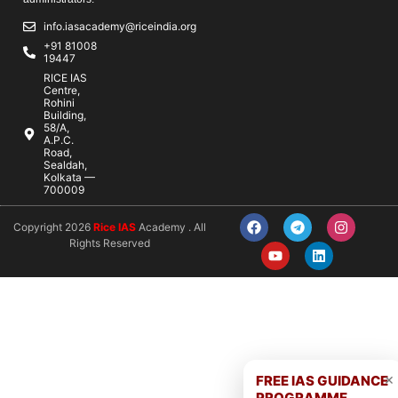
info.iasacademy@riceindia.org
+91 81008
19447
RICE IAS
Centre,
Rohini
Building,
58/A,
A.P.C.
Road,
Sealdah,
Kolkata —
700009
Copyright 2026
Rice IAS
Academy . All
Rights Reserved
×
FREE IAS GUIDANCE
PROGRAMME