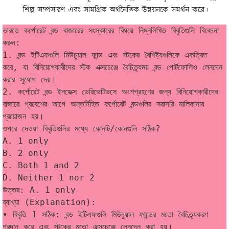
শিল্প সম্প্রসারণ এবং সামগ্রিক অর্থনৈতিক উন্নয়নকে সমর্থন করে।
ভারতে কর্পোরেট বন্ড বাজারের সংস্কারের বিষয়ে নিম্নলিখিত বিবৃতিগুলি বিবেচনা 
করুন:
1. বন্ড ইটিএফগুলি মিউচুয়াল ফান্ড এবং স্টকের বৈশিষ্ট্যগুলিকে একত্রিত 
করে, যা বিনিয়োগকারীদের স্টক এক্সচেঞ্জে বৈচিত্র্যময় বন্ড পোর্টফোলিও লেনদেন 
করার সুযোগ দেয়।
2. কর্পোরেট বন্ড ইনডেক্স ডেরিভেটিভসে অংশগ্রহণের জন্য বিনিয়োগকারীদের 
বাজারে প্রবেশের আগে অন্তর্নিহিত কর্পোরেট বন্ডগুলির সরাসরি মালিকানার 
প্রয়োজন হয়।
ওপরে দেওয়া বিবৃতিগুলির মধ্যে কোনটি/কোনগুলি সঠিক?
A. 1 only
B. 2 only
C. Both 1 and 2
D. Neither 1 nor 2
উত্তর: A. 1 only
ব্যাখ্যা (Explanation):
• বিবৃতি 1 সঠিক: বন্ড ইটিএফগুলি মিউচুয়াল ফান্ডের মতো বৈচিত্র্যকরণ 
প্রদান করে এবং স্টকের মতো এক্সচেঞ্জে লেনদেন করা হয়।