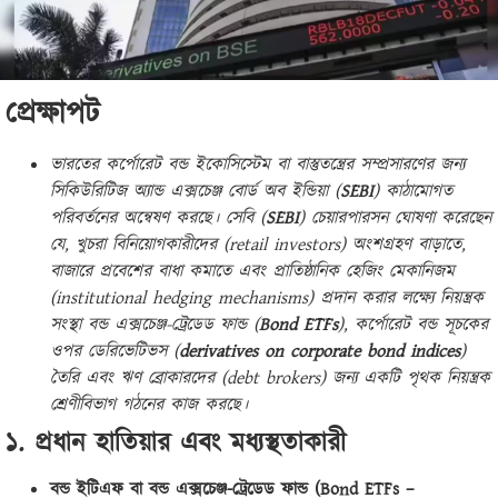
প্রেক্ষাপট
ভারতের কর্পোরেট বন্ড ইকোসিস্টেম বা বাস্তুতন্ত্রের সম্প্রসারণের জন্য
সিকিউরিটিজ অ্যান্ড এক্সচেঞ্জ বোর্ড অব ইন্ডিয়া (
SEBI
) কাঠামোগত
পরিবর্তনের অন্বেষণ করছে। সেবি (
SEBI
) চেয়ারপারসন ঘোষণা করেছেন
যে, খুচরা বিনিয়োগকারীদের (retail investors) অংশগ্রহণ বাড়াতে,
বাজারে প্রবেশের বাধা কমাতে এবং প্রাতিষ্ঠানিক হেজিং মেকানিজম
(institutional hedging mechanisms) প্রদান করার লক্ষ্যে নিয়ন্ত্রক
সংস্থা বন্ড এক্সচেঞ্জ-ট্রেডেড ফান্ড (
Bond ETFs
), কর্পোরেট বন্ড সূচকের
ওপর ডেরিভেটিভস (
derivatives on corporate bond indices
)
তৈরি এবং ঋণ ব্রোকারদের (debt brokers) জন্য একটি পৃথক নিয়ন্ত্রক
শ্রেণীবিভাগ গঠনের কাজ করছে।
১. প্রধান হাতিয়ার এবং মধ্যস্থতাকারী
বন্ড ইটিএফ বা বন্ড এক্সচেঞ্জ-ট্রেডেড ফান্ড (Bond ETFs –