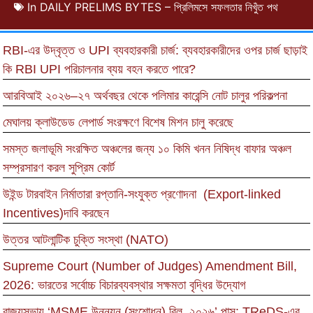
In
DAILY PRELIMS BYTES – প্রিলিমসে সফলতার নিখুঁত পথ
RBI-এর উদ্বৃত্ত ও UPI ব্যবহারকারী চার্জ: ব্যবহারকারীদের ওপর চার্জ ছাড়াই
কি RBI UPI পরিচালনার ব্যয় বহন করতে পারে?
আরবিআই ২০২৬–২৭ অর্থবছর থেকে পলিমার কারেন্সি নোট চালুর পরিকল্পনা
মেঘালয় ক্লাউডেড লেপার্ড সংরক্ষণে বিশেষ মিশন চালু করেছে
সমস্ত জলাভূমি সংরক্ষিত অঞ্চলের জন্য ১০ কিমি খনন নিষিদ্ধ বাফার অঞ্চল
সম্প্রসারণ করল সুপ্রিম কোর্ট
উইন্ড টারবাইন নির্মাতারা রপ্তানি-সংযুক্ত প্রণোদনা (Export-linked
Incentives)দাবি করছেন
উত্তর আটলান্টিক চুক্তি সংস্থা (NATO)
Supreme Court (Number of Judges) Amendment Bill,
2026: ভারতের সর্বোচ্চ বিচারব্যবস্থার সক্ষমতা বৃদ্ধির উদ্যোগ
রাজ্যসভায় ‘MSME উন্নয়ন (সংশোধন) বিল, ২০২৬’ পাস: TReDS-এর