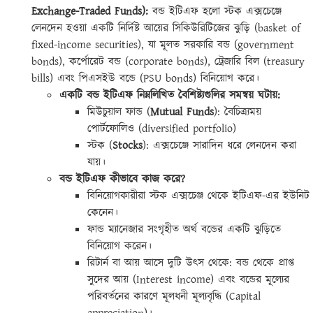
Exchange-Traded Funds):
বন্ড ইটিএফ হলো স্টক এক্সচেঞ্জে
লেনদেন হওয়া একটি নির্দিষ্ট আয়ের সিকিউরিটিজের ঝুড়ি (basket of
fixed-income securities), যা মূলত সরকারি বন্ড (government
bonds), কর্পোরেট বন্ড (corporate bonds), ট্রেজারি বিল (treasury
bills) এবং পিএসইউ বন্ডে (PSU bonds) বিনিয়োগ করে।
একটি বন্ড ইটিএফ নিম্নলিখিত বৈশিষ্ট্যগুলির সমন্বয় ঘটায়:
মিউচুয়াল ফান্ড (
Mutual Funds
): বৈচিত্র্যময়
পোর্টফোলিও (diversified portfolio)
স্টক (
Stocks
): এক্সচেঞ্জে সারাদিন ধরে লেনদেন করা
যায়।
বন্ড ইটিএফ কীভাবে কাজ করে?
বিনিয়োগকারীরা স্টক এক্সচেঞ্জ থেকে ইটিএফ-এর ইউনিট
কেনেন।
ফান্ড ম্যানেজার সংগৃহীত অর্থ বন্ডের একটি ঝুড়িতে
বিনিয়োগ করেন।
রিটার্ন বা আয় আসে দুটি উৎস থেকে: বন্ড থেকে প্রাপ্ত
সুদের আয় (Interest income) এবং বন্ডের মূল্যের
পরিবর্তনের কারণে মূলধনী মূল্যবৃদ্ধি (Capital