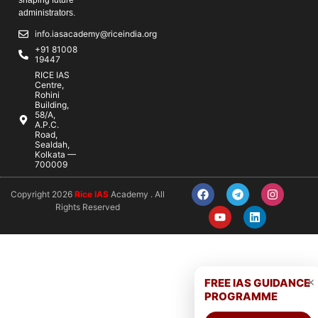
administrators.
info.iasacademy@riceindia.org
+91 81008
19447
RICE IAS
Centre,
Rohini
Building,
58/A,
A.P.C.
Road,
Sealdah,
Kolkata —
700009
Copyright 2026
Rice IAS
Academy . All
Rights Reserved
×
FREE IAS GUIDANCE
PROGRAMME