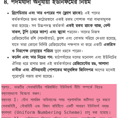
৪. পদমর্যাদা অনুযায়ী ইউনিফর্মের নিয়ম
ব্রিগেডিয়ার এবং তার ওপরের পদ (ফ্ল্যাগ র‍্যাংক):
এই পদের
কর্মকর্তাদের জন্য কঠোরভাবে একই রকম পোশাক পরা বাধ্যতামূলক
করা হয়েছে। সব উচ্চপদস্থ কর্মকর্তা
একই রকম র‍্যাংক ব্যাজ, বেল্ট
বাকল, টুপি (বেরে ক্যাপ) এবং জুতো
পরবেন। তাদের নিজস্ব
রেজিমেন্টের রশি (ল্যানইয়ার্ড), ফ্ল্যাশ এবং বোতাম সরিয়ে দেওয়া হয়েছে,
যাতে তারা কোনো নির্দিষ্ট রেজিমেন্টের পক্ষপাত না করে একটি
একত্রিত
ও নিরপেক্ষ নেতৃত্বের পরিচয়
তুলে ধরতে পারেন।
কর্নেল এবং তার নিচের পদ:
মাঠপর্যায়ের দলের মনোবল এবং ইউনিটের
ঐতিহ্য ধরে রাখার জন্য এই কর্মকর্তাদের
রেজিমেন্টের রঙ, আলাদা
প্রতীক এবং ঐতিহ্যবাহী পোশাকের আনুষঙ্গিক জিনিসপত্র
আগের মতোই
পুরোপুরি বজায় রাখা হয়েছে।
প্রশ্ন. ভারতীয় সেনাবাহিনীর পরিমার্জিত ইউনিফর্ম নীতি সম্পর্কে নিচের 
বক্তব্যগুলো বিবেচনা করুন:
বক্তব্য I: যৌথ সামরিক অভিযানের সময় প্রশাসনিক জটিলতা দূর করতে 
সেনাবাহিনী, নৌবাহিনী এবং বিমান বাহিনীতে একটি সাধারণ ইউনিফর্ম নম্বর 
ব্যবস্থা (Uniform Numbering Scheme) চালু করা হয়েছে।