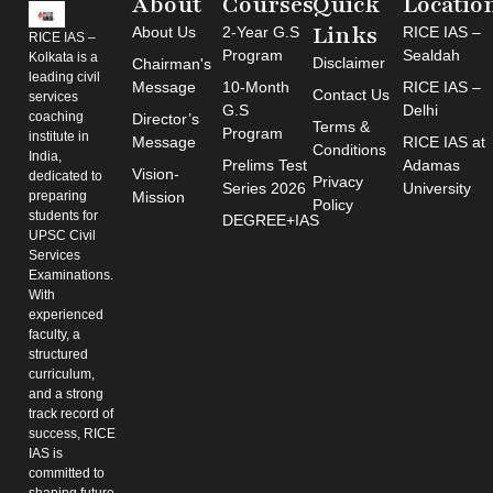
About
Courses
Quick
Locatio
Links
About Us
2-Year G.S
RICE IAS –
RICE IAS –
Program
Sealdah
Kolkata is a
Disclaimer
Chairman's
leading civil
Message
10-Month
RICE IAS –
Contact Us
services
G.S
Delhi
coaching
Director’s
Terms &
Program
institute in
Message
RICE IAS at
Conditions
India,
Prelims Test
Adamas
Vision-
dedicated to
Privacy
Series 2026
University
preparing
Mission
Policy
students for
DEGREE+IAS
UPSC Civil
Services
Examinations.
With
experienced
faculty, a
structured
curriculum,
and a strong
track record of
success, RICE
IAS is
committed to
shaping future