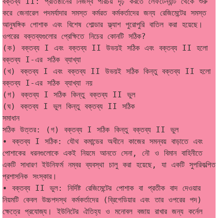
বক্তব্য II: প্রতিষ্ঠানের নিজস্ব পরিচয় দৃঢ় করতে লেফটেন্যান্ট থেকে শুরু 
করে জেনারেল পদমর্যাদার সমস্ত কর্মরত কর্মকর্তাদের জন্য রেজিমেন্টের সমস্ত 
আনুষঙ্গিক পোশাক এবং বিশেষ শোল্ডার ফ্ল্যাশ পুরোপুরি বাতিল করা হয়েছে।
ওপরের বক্তব্যগুলোর প্রেক্ষিতে নিচের কোনটি সঠিক?
(ক) বক্তব্য I এবং বক্তব্য II উভয়ই সঠিক এবং বক্তব্য II হলো 
বক্তব্য I-এর সঠিক ব্যাখ্যা
(খ) বক্তব্য I এবং বক্তব্য II উভয়ই সঠিক কিন্তু বক্তব্য II হলো 
বক্তব্য I-এর সঠিক ব্যাখ্যা নয়
(গ) বক্তব্য I সঠিক কিন্তু বক্তব্য II ভুল
(ঘ) বক্তব্য I ভুল কিন্তু বক্তব্য II সঠিক
সমাধান
সঠিক উত্তর: (গ) বক্তব্য I সঠিক কিন্তু বক্তব্য II ভুল
• বক্তব্য I সঠিক: যৌথ কমান্ডের অধীনে কাজের সমন্বয় বাড়াতে এবং 
পোশাকের ধরনগুলোকে একই নিয়মে আনতে সেনা, নৌ ও বিমান বাহিনীতে 
একটি সাধারণ ইউনিফর্ম নম্বর ব্যবস্থা চালু করা হয়েছে, যা একটি সুপরিকল্পিত 
প্রশাসনিক সংস্কার।
• বক্তব্য II ভুল: নির্দিষ্ট রেজিমেন্টের পোশাক বা প্রতীক বাদ দেওয়ার 
নিয়মটি কেবল উচ্চপদস্থ কর্মকর্তাদের (ব্রিগেডিয়ার এবং তার ওপরের পদ) 
ক্ষেত্রে প্রযোজ্য। ইউনিটের ঐতিহ্য ও মনোবল বজায় রাখার জন্য কর্নেল 