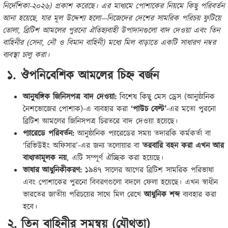
নির্দেশিকা-২০২৬) প্রকাশ করেছে। এর মাধ্যমে পোশাকের নিয়মে কিছু পরিবর্তন
আনা হয়েছে, যার মূল উদ্দেশ্য হলো—নিজেদের দেশের সামরিক পরিচয় ফুটিয়ে
তোলা, ব্রিটিশ আমলের পুরনো ঐতিহ্যবাহী উপাদানগুলো বাদ দেওয়া এবং তিন
বাহিনীর (সেনা, নৌ ও বিমান বাহিনী) মধ্যে মিল বাড়াতে একটি সাধারণ নম্বর
ব্যবস্থা চালু করা।
১. ঔপনিবেশিক আমলের চিহ্ন বর্জন
আনুষঙ্গিক জিনিসপত্র বাদ দেওয়া:
বিশেষ কিছু মেস ড্রেস (আনুষ্ঠানিক
নৈশভোজের পোশাক)-এ ব্যবহার করা
‘পাউচ বেল্ট’
-এর মতো পুরনো
ব্রিটিশ আমলের জিনিসপত্র চিরতরে বাদ দেওয়া হয়েছে।
প্যারেডে পরিবর্তন:
আনুষ্ঠানিক প্যারেডের সময় তদারকি কর্মকর্তা বা
‘রিভিউইং অফিসার’-এর জন্য তলোয়ার বা
তরবারি বহন করা এখন আর
বাধ্যতামূলক নয়
, এটি সম্পূর্ণ ঐচ্ছিক করা হয়েছে।
ভাষার আধুনিকীকরণ:
১৯৪৭ সালের আগের ব্রিটিশ সামরিক পরিভাষা
এবং পোশাকের পুরনো বিবরণগুলো বদলে ফেলা হয়েছে। এখন স্বাধীন
ভারতের জাতীয় পরিচয়ের সাথে মিল রেখে
আধুনিক শব্দ
ব্যবহার করা
হবে।
২. তিন বাহিনীর সমন্বয় (যৌথতা)