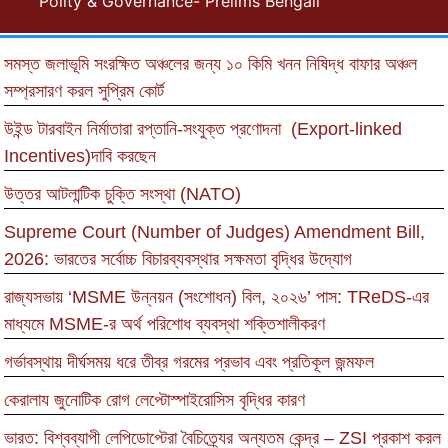
Polity & Governance- Prelims Bengali
সমস্ত জলাভূমি সংরক্ষিত অঞ্চলের জন্য ১০ কিমি খনন নিষিদ্ধ বাফার অঞ্চল
সম্প্রসারণ করল সুপ্রিম কোর্ট
উইন্ড টারবাইন নির্মাতারা রপ্তানি-সংযুক্ত প্রণোদনা (Export-linked
Incentives)দাবি করছেন
উত্তর আটলান্টিক চুক্তি সংস্থা (NATO)
Supreme Court (Number of Judges) Amendment Bill,
2026: ভারতের সর্বোচ্চ বিচারব্যবস্থার সক্ষমতা বৃদ্ধির উদ্যোগ
রাজ্যসভায় ‘MSME উন্নয়ন (সংশোধন) বিল, ২০২৬’ পাস: TReDS-এর
মাধ্যমে MSME-র অর্থ পরিশোধ ব্যবস্থা শক্তিশালীকরণ
গর্ভাবস্থায় দীর্ঘসময় ধরে তীব্র গরমের প্রভাব এবং প্রতিকূল জন্মফল
কেরালায জুনোটিক রোগ লেপ্টোস্পাইরোসিস বৃদ্ধির কারণ
ভারত: বিশ্বব্যাপী লেপিডোপ্টেরা বৈচিত্র্যের অন্যতম কেন্দ্র – ZSI প্রকাশ করল