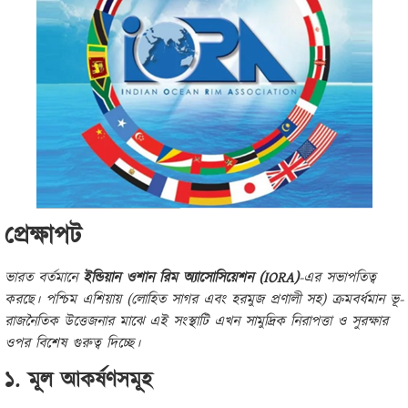
প্রেক্ষাপট
ভারত বর্তমানে
ইন্ডিয়ান ওশান রিম অ্যাসোসিয়েশন (IORA)
-এর সভাপতিত্ব
করছে। পশ্চিম এশিয়ায় (লোহিত সাগর এবং হরমুজ প্রণালী সহ) ক্রমবর্ধমান ভূ-
রাজনৈতিক উত্তেজনার মাঝে এই সংস্থাটি এখন সামুদ্রিক নিরাপত্তা ও সুরক্ষার
ওপর বিশেষ গুরুত্ব দিচ্ছে।
১. মূল আকর্ষণসমূহ