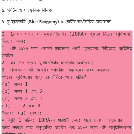
৬. পর্যটন ও সাংস্কৃতিক বিনিময়
৭. ব্লু ইকোনমি (
Blue Economy
) ৮. নারীর অর্থনৈতিক ক্ষমতায়ন
Q. ইন্ডিয়ান ওশান রিম অ্যাসোসিয়েশন (IORA) প্রসঙ্গে নিচের বিবৃতিগুলো 
বিবেচনা করুন:
1. এটি ১৯৯৭ সালে নেলসন ম্যান্ডেলার একটি প্রস্তাবের ভিত্তিতে প্রতিষ্ঠিত 
হয়েছিল। 
2. এর সদর দপ্তর ইন্দোনেশিয়ার জাকার্তায় অবস্থিত। 
3. পাকিস্তান এই সংস্থার প্রতিষ্ঠাতা সদস্যদের মধ্যে অন্যতম।
ওপরের বিবৃতিগুলোর মধ্যে কোনটি/কোনগুলো সঠিক? 
(a) কেবল 1 
(b) কেবল 1 এবং 2
(c) কেবল 2 এবং 3
(d) 1, 2 এবং 3
উত্তর: (a) ব্যাখ্যা:
• বিবৃতি 1 সঠিক: IORA-র ধারণাটি ১৯৯৫ সালে নেলসন ম্যান্ডেলার 
ভারত সফরের সময় অনুপ্রাণিত হয়েছিল এবং ১৯৯৭ সালে এটি আনুষ্ঠানিকভাবে 