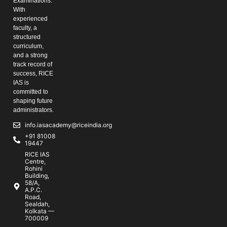
Examinations.
With
experienced
faculty, a
structured
curriculum,
and a strong
track record of
success, RICE
IAS is
committed to
shaping future
administrators.
info.iasacademy@riceindia.org
+91 81008
19447
RICE IAS
Centre,
Rohini
Building,
58/A,
A.P.C.
Road,
Sealdah,
Kolkata —
700009