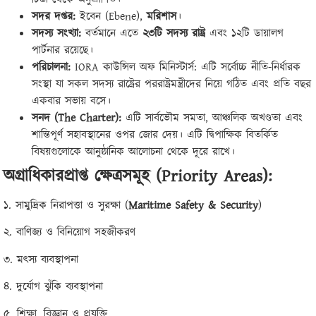
সদর দপ্তর:
ইবেন (Ebene),
মরিশাস
।
সদস্য সংখ্যা:
বর্তমানে এতে
২৩টি সদস্য রাষ্ট্র
এবং ১২টি ডায়ালগ
পার্টনার রয়েছে।
পরিচালনা:
IORA কাউন্সিল অফ মিনিস্টার্স: এটি সর্বোচ্চ নীতি-নির্ধারক
সংস্থা যা সকল সদস্য রাষ্ট্রের পররাষ্ট্রমন্ত্রীদের নিয়ে গঠিত এবং প্রতি বছর
একবার সভায় বসে।
সনদ (
The Charter):
এটি সার্বভৌম সমতা, আঞ্চলিক অখণ্ডতা এবং
শান্তিপূর্ণ সহাবস্থানের ওপর জোর দেয়। এটি দ্বিপাক্ষিক বিতর্কিত
বিষয়গুলোকে আনুষ্ঠানিক আলোচনা থেকে দূরে রাখে।
অগ্রাধিকারপ্রাপ্ত ক্ষেত্রসমূহ (
Priority Areas):
১. সামুদ্রিক নিরাপত্তা ও সুরক্ষা (
Maritime Safety & Security
)
২. বাণিজ্য ও বিনিয়োগ সহজীকরণ
৩. মৎস্য ব্যবস্থাপনা
৪. দুর্যোগ ঝুঁকি ব্যবস্থাপনা
৫. শিক্ষা, বিজ্ঞান ও প্রযুক্তি