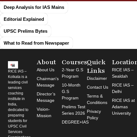
Deep Analysis for IAS Mains
Editorial Explained
UPSC Prelims Bytes
What to Read from Newspaper
About
Courses
Quick
Locatio
Links
About Us
2-Year G.S
RICE IAS –
RICE IAS –
Program
Sealdah
Kolkata is a
Disclaimer
Chairman's
leading civil
Message
10-Month
RICE IAS –
Contact Us
services
G.S
Delhi
coaching
Director’s
Terms &
Program
institute in
Message
RICE IAS at
Conditions
India,
Prelims Test
Adamas
Vision-
dedicated to
Privacy
Series 2026
University
preparing
Mission
Policy
students for
DEGREE+IAS
UPSC Civil
Services