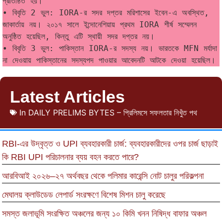
প্রতিষ্ঠিত হয়।
• বিবৃতি 2 ভুল: IORA-র সদর দপ্তর মরিশাসের ইবেন-এ অবস্থিত, 
জাকার্তায় নয়। ২০১৭ সালে ইন্দোনেশিয়ায় প্রথম IORA শীর্ষ সম্মেলন 
অনুষ্ঠিত হয়েছিল, কিন্তু এটি স্থায়ী সদর দপ্তর নয়।
• বিবৃতি 3 ভুল: পাকিস্তান IORA-র সদস্য নয়। ভারতকে MFN মর্যাদা 
না দেওয়ায় পাকিস্তানের সদস্যপদ পাওয়ার আবেদনটি আটকে দেওয়া হয়েছিল।
Latest Articles
In
DAILY PRELIMS BYTES – প্রিলিমসে সফলতার নিখুঁত পথ
RBI-এর উদ্বৃত্ত ও UPI ব্যবহারকারী চার্জ: ব্যবহারকারীদের ওপর চার্জ ছাড়াই
কি RBI UPI পরিচালনার ব্যয় বহন করতে পারে?
আরবিআই ২০২৬–২৭ অর্থবছর থেকে পলিমার কারেন্সি নোট চালুর পরিকল্পনা
মেঘালয় ক্লাউডেড লেপার্ড সংরক্ষণে বিশেষ মিশন চালু করেছে
সমস্ত জলাভূমি সংরক্ষিত অঞ্চলের জন্য ১০ কিমি খনন নিষিদ্ধ বাফার অঞ্চল