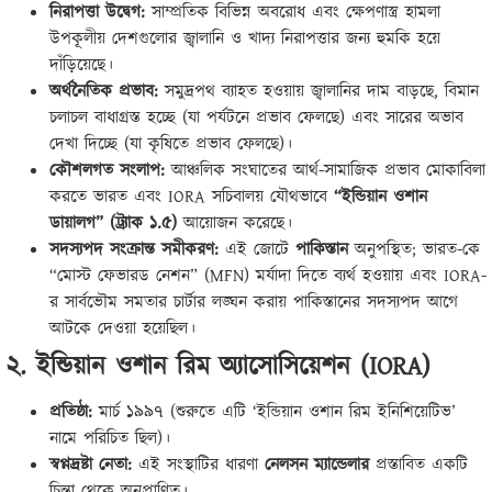
নিরাপত্তা উদ্বেগ:
সাম্প্রতিক বিভিন্ন অবরোধ এবং ক্ষেপণাস্ত্র হামলা
উপকূলীয় দেশগুলোর জ্বালানি ও খাদ্য নিরাপত্তার জন্য হুমকি হয়ে
দাঁড়িয়েছে।
অর্থনৈতিক প্রভাব:
সমুদ্রপথ ব্যাহত হওয়ায় জ্বালানির দাম বাড়ছে, বিমান
চলাচল বাধাগ্রস্ত হচ্ছে (যা পর্যটনে প্রভাব ফেলছে) এবং সারের অভাব
দেখা দিচ্ছে (যা কৃষিতে প্রভাব ফেলছে)।
কৌশলগত সংলাপ:
আঞ্চলিক সংঘাতের আর্থ-সামাজিক প্রভাব মোকাবিলা
করতে ভারত এবং IORA সচিবালয় যৌথভাবে
“
ইন্ডিয়ান ওশান
ডায়ালগ” (ট্র্যাক ১.৫)
আয়োজন করেছে।
সদস্যপদ সংক্রান্ত সমীকরণ:
এই জোটে
পাকিস্তান
অনুপস্থিত; ভারত-কে
“মোস্ট ফেভারড নেশন” (MFN) মর্যাদা দিতে ব্যর্থ হওয়ায় এবং IORA-
র সার্বভৌম সমতার চার্টার লঙ্ঘন করায় পাকিস্তানের সদস্যপদ আগে
আটকে দেওয়া হয়েছিল।
২. ইন্ডিয়ান ওশান রিম অ্যাসোসিয়েশন (
IORA)
প্রতিষ্ঠা:
মার্চ ১৯৯৭ (শুরুতে এটি ‘ইন্ডিয়ান ওশান রিম ইনিশিয়েটিভ’
নামে পরিচিত ছিল)।
স্বপ্নদ্রষ্টা নেতা:
এই সংস্থাটির ধারণা
নেলসন ম্যান্ডেলার
প্রস্তাবিত একটি
চিন্তা থেকে অনুপ্রাণিত।