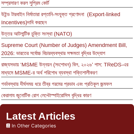
সম্প্রসারণ করল সুপ্রিম কোর্ট
উইন্ড টারবাইন নির্মাতারা রপ্তানি-সংযুক্ত প্রণোদনা (Export-linked
Incentives)দাবি করছেন
উত্তর আটলান্টিক চুক্তি সংস্থা (NATO)
Supreme Court (Number of Judges) Amendment Bill,
2026: ভারতের সর্বোচ্চ বিচারব্যবস্থার সক্ষমতা বৃদ্ধির উদ্যোগ
রাজ্যসভায় ‘MSME উন্নয়ন (সংশোধন) বিল, ২০২৬’ পাস: TReDS-এর
মাধ্যমে MSME-র অর্থ পরিশোধ ব্যবস্থা শক্তিশালীকরণ
গর্ভাবস্থায় দীর্ঘসময় ধরে তীব্র গরমের প্রভাব এবং প্রতিকূল জন্মফল
কেরালায জুনোটিক রোগ লেপ্টোস্পাইরোসিস বৃদ্ধির কারণ
Latest Articles
In Other Categories