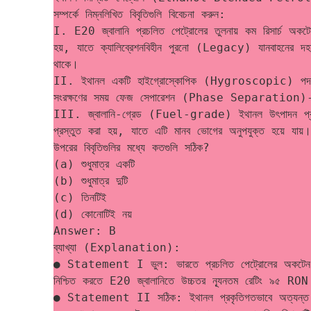
সম্পর্কে নিম্নলিখিত বিবৃতিগুলি বিবেচনা করুন:
I. E20 জ্বালানি প্রচলিত পেট্রোলের তুলনায় কম রিসার
হয়, যাতে ক্যালিব্রেশনবিহীন পুরনো (Legacy) যানবাহনের 
থাকে।
II. ইথানল একটি হাইগ্রোস্কোপিক (Hygroscopic) পদার্থ, ফ
সংরক্ষণের সময় ফেজ সেপারেশন (Phase Separation)-এর ঝ
III. জ্বালানি-গ্রেড (Fuel-grade) ইথানল উৎপাদন প্রক্রি
প্রস্তুত করা হয়, যাতে এটি মানব ভোগের অনুপযুক্ত হয়ে যায়।
উপরের বিবৃতিগুলির মধ্যে কতগুলি সঠিক?
(a) শুধুমাত্র একটি
(b) শুধুমাত্র দুটি
(c) তিনটিই
(d) কোনোটিই নয়
Answer: B
ব্যাখ্যা (Explanation):
● Statement I ভুল: ভারতে প্রচলিত পেট্রোলের অকটেন রে
নিশ্চিত করতে E20 জ্বালানিতে উচ্চতর ন্যূনতম রেটিং ৯৫ RON 
● Statement II সঠিক: ইথানল প্রকৃতিগতভাবে অত্যন্ত হাইগ