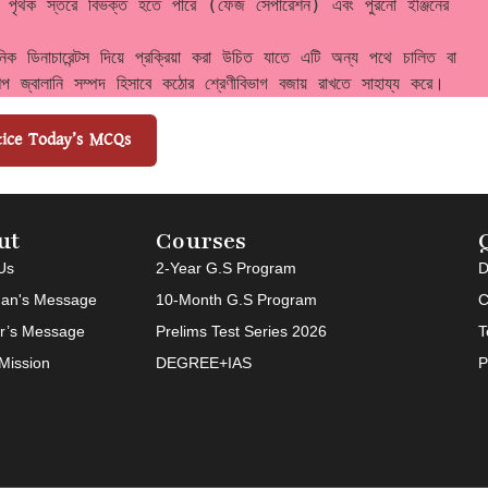
পৃথক স্তরে বিভক্ত হতে পারে (ফেজ সেপারেশন) এবং পুরনো ইঞ্জিনের 
াচারেন্টস দিয়ে প্রক্রিয়া করা উচিত যাতে এটি অন্য পথে চালিত বা 
ল্প জ্বালানি সম্পদ হিসাবে কঠোর শ্রেণীবিভাগ বজায় রাখতে সাহায্য করে। 
tice Today’s MCQs
ut
Courses
Us
2-Year G.S Program
D
an's Message
10-Month G.S Program
C
or’s Message
Prelims Test Series 2026
T
-Mission
DEGREE+IAS
P