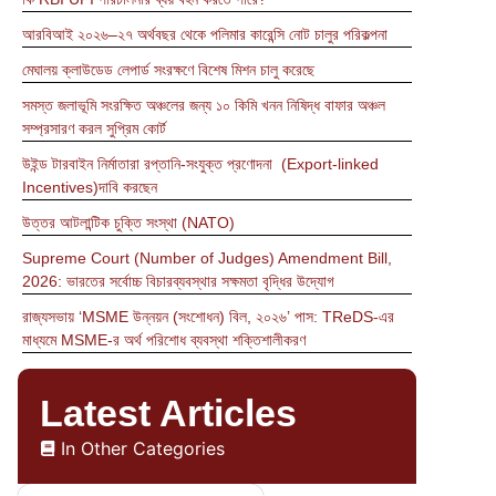
আরবিআই ২০২৬–২৭ অর্থবছর থেকে পলিমার কারেন্সি নোট চালুর পরিকল্পনা
মেঘালয় ক্লাউডেড লেপার্ড সংরক্ষণে বিশেষ মিশন চালু করেছে
সমস্ত জলাভূমি সংরক্ষিত অঞ্চলের জন্য ১০ কিমি খনন নিষিদ্ধ বাফার অঞ্চল
সম্প্রসারণ করল সুপ্রিম কোর্ট
উইন্ড টারবাইন নির্মাতারা রপ্তানি-সংযুক্ত প্রণোদনা (Export-linked
Incentives)দাবি করছেন
উত্তর আটলান্টিক চুক্তি সংস্থা (NATO)
Supreme Court (Number of Judges) Amendment Bill,
2026: ভারতের সর্বোচ্চ বিচারব্যবস্থার সক্ষমতা বৃদ্ধির উদ্যোগ
রাজ্যসভায় ‘MSME উন্নয়ন (সংশোধন) বিল, ২০২৬’ পাস: TReDS-এর
মাধ্যমে MSME-র অর্থ পরিশোধ ব্যবস্থা শক্তিশালীকরণ
Latest Articles
In Other Categories