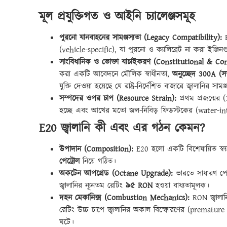
মূল প্রযুক্তিগত ও আইনি চ্যালেঞ্জসমূহ
পুরনো যানবাহনের সামঞ্জস্যতা (Legacy Compatibility):
B
(vehicle-specific), যা পুরনো ও ক্যালিব্রেট না করা ইঞ্জিনগু
সাংবিধানিক ও ভোক্তা যাচাইকরণ (Constitutional & Co
করা একটি আবেদনে মৌলিক স্বাধীনতা,
অনুচ্ছেদ 300A (সম
যুক্তি দেওয়া হয়েছে যে রাষ্ট্র-নির্দেশিত বাজারে জ্বালানির 
সম্পদের ওপর চাপ (Resource Strain):
প্রথম প্রজন্মের 
হচ্ছে এবং আখের মতো জল-নিবিড় ফিডস্টকের (water-intens
E20 জ্বালানি কী এবং এর গঠন কেমন?
উপাদান (Composition):
E20 হলো একটি বিশেষায়িত স্বয়ং
পেট্রোল
নিয়ে গঠিত।
অকটেন আপগ্রেড (Octane Upgrade):
ভারতে সাধারণ পেট
জ্বালানির ন্যূনতম রেটিং
৯৫ RON
হওয়া বাধ্যতামূলক।
দহন মেকানিক্স (Combustion Mechanics):
RON জ্বালান
রেটিং উচ্চ চাপে জ্বালানির অকাল বিস্ফোরণের (premature 
ঘটে।