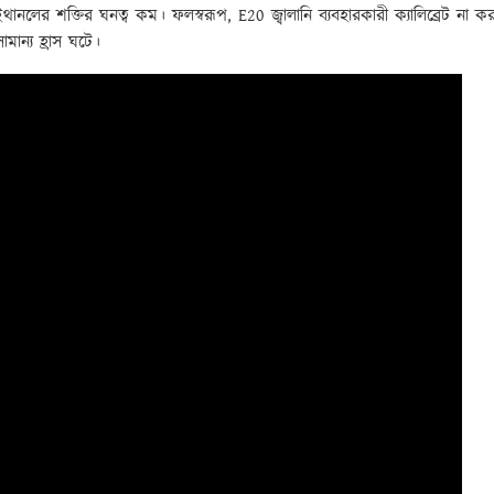
ইথানলের শক্তির ঘনত্ব কম। ফলস্বরূপ, E20 জ্বালানি ব্যবহারকারী ক্যালিব্রেট না কর
ামান্য হ্রাস ঘটে।