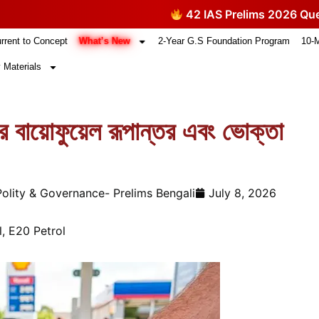
42 IAS Prelims 2026 Questions T
What’s New
rrent to Concept
2-Year G.S Foundation Program
10-
 Materials
ায়োফুয়েল রূপান্তর এবং ভোক্তা
Polity & Governance- Prelims Bengali
July 8, 2026
l
,
E20 Petrol