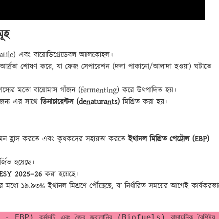
মূহ
latile) এবং বায়োডিগ্রেডেবল অ্যালকোহল।
র্দ্রতা শোষণ করে, যা ফেজ সেপারেশন (দলা পাকানো/আলাদা হওয়া) ঘটাতে
দ্যশস্যের মতো বায়োমাস গাঁজন (fermenting) করে উৎপাদিত হয়।
জন্য এর সাথে
ডিনাচারেন্টস (denaturants)
মিশ্রিত করা হয়।
মন হ্রাস করতে এবং কৃষকদের সহায়তা করতে
ইথানল মিশ্রিত পেট্রোল (EBP)
্জিত হয়েছে।
ESY 2025–26
করা হয়েছে।
ধ্যে ১৯.৯৩% ইথানল মিশ্রণে পৌঁছেছে, যা নির্ধারিত সময়ের আগেই কার্যকরভা
P) কর্মসূচি এবং জৈব জ্বালানির (Biofuels) রাসায়নিক বৈশিষ্ট্য 