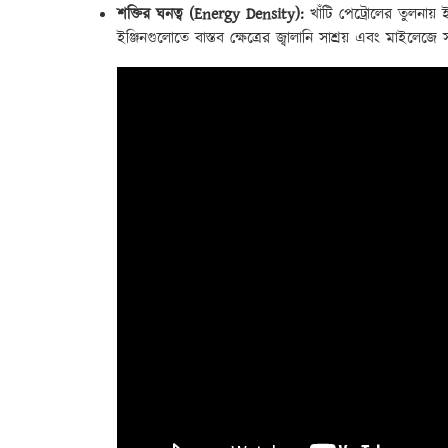
শক্তির ঘনত্ব (Energy Density):
খাঁটি পেট্রোলের তুলনায় 
ইঞ্জিনগুলোতে বাস্তব ক্ষেত্রের জ্বালানি সাশ্রয় এবং মাইলেজে স