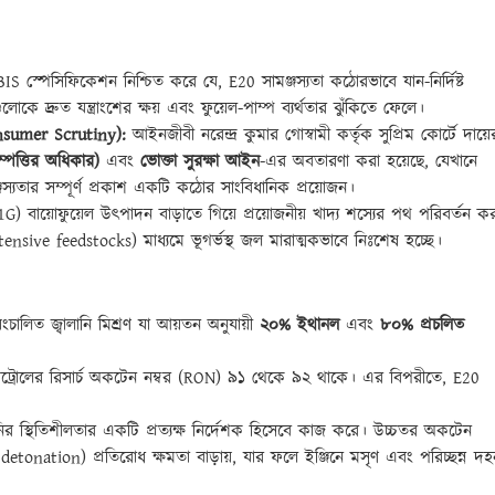
IS স্পেসিফিকেশন নিশ্চিত করে যে, E20 সামঞ্জস্যতা কঠোরভাবে যান-নির্দিষ্ট
লোকে দ্রুত যন্ত্রাংশের ক্ষয় এবং ফুয়েল-পাম্প ব্যর্থতার ঝুঁকিতে ফেলে।
nsumer Scrutiny):
আইনজীবী নরেন্দ্র কুমার গোস্বামী কর্তৃক সুপ্রিম কোর্টে দায়ে
্পত্তির অধিকার)
এবং
ভোক্তা সুরক্ষা আইন
-এর অবতারণা করা হয়েছে, যেখানে
সামঞ্জস্যতার সম্পূর্ণ প্রকাশ একটি কঠোর সাংবিধানিক প্রয়োজন।
(1G) বায়োফুয়েল উৎপাদন বাড়াতে গিয়ে প্রয়োজনীয় খাদ্য শস্যের পথ পরিবর্তন ক
ive feedstocks) মাধ্যমে ভূগর্ভস্থ জল মারাত্মকভাবে নিঃশেষ হচ্ছে।
চালিত জ্বালানি মিশ্রণ যা আয়তন অনুযায়ী
২০% ইথানল
এবং
৮০% প্রচলিত
্রোলের রিসার্চ অকটেন নম্বর (RON) ৯১ থেকে ৯২ থাকে। এর বিপরীতে, E20
ির স্থিতিশীলতার একটি প্রত্যক্ষ নির্দেশক হিসেবে কাজ করে। উচ্চতর অকটেন
detonation) প্রতিরোধ ক্ষমতা বাড়ায়, যার ফলে ইঞ্জিনে মসৃণ এবং পরিচ্ছন্ন দহ