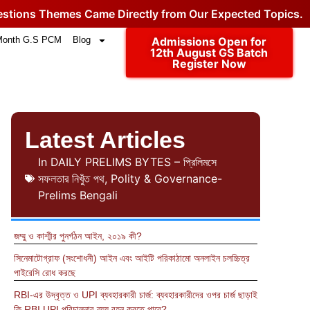
hemes Came Directly from Our Expected Topics.
Click fo
Month G.S PCM
Blog
Admissions Open for
12th August GS Batch
Register Now
Latest Articles
In
DAILY PRELIMS BYTES – প্রিলিমসে
সফলতার নিখুঁত পথ
,
Polity & Governance-
Prelims Bengali
জম্মু ও কাশ্মীর পুনর্গঠন আইন, ২০১৯ কী?
সিনেমাটোগ্রাফ (সংশোধনী) আইন এবং আইটি পরিকাঠামো অনলাইন চলচ্চিত্র
পাইরেসি রোধ করছে
RBI-এর উদ্বৃত্ত ও UPI ব্যবহারকারী চার্জ: ব্যবহারকারীদের ওপর চার্জ ছাড়াই
কি RBI UPI পরিচালনার ব্যয় বহন করতে পারে?