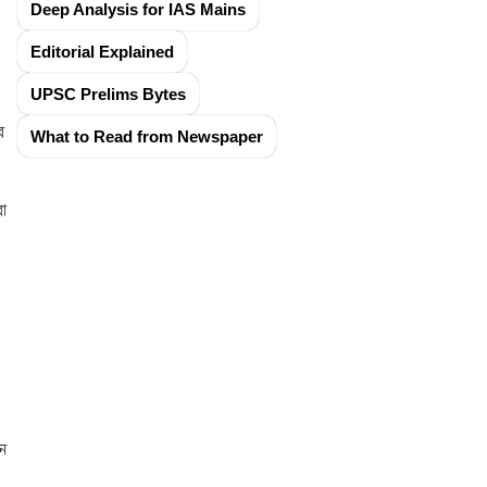
Deep Analysis for IAS Mains
Editorial Explained
UPSC Prelims Bytes
র
What to Read from Newspaper
রা
ন