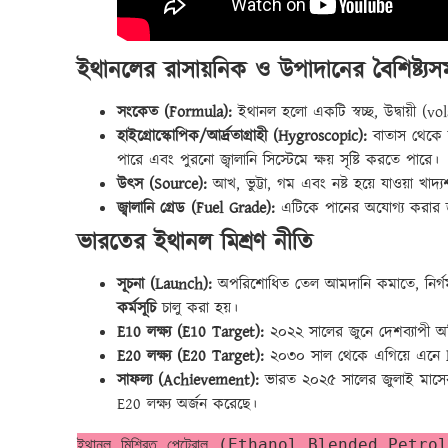
ইথানলের রাসায়নিক ও উপাদানের বৈশিষ্ট্যস
সংকেত (Formula):
ইথানল হলো একটি স্বচ্ছ, উদ্বায়ী (vo
হাইগ্রোস্কোপিক/আর্দ্রতাগ্রাহী (Hygroscopic):
বাতাস থেকে আ
পারে এবং পুরনো জ্বালানি সিস্টেমে ক্ষয় সৃষ্টি করতে পারে।
উৎস (Source):
আখ, ভুট্টা, গম এবং নষ্ট হয়ে যাওয়া খা
জ্বালানি গ্রেড (Fuel Grade):
এটিকে পানের অযোগ্য করার 
ভারতের ইথানল মিশ্রণ নীতি
সূচনা (Launch):
অপরিশোধিত তেল আমদানি কমাতে, নির্গ
কর্মসূচি
চালু করা হয়।
E10 লক্ষ্য (E10 Target):
২০২২ সালের জুনে দেশব্যাপী অর
E20 লক্ষ্য (E20 Target):
২০৩০ সাল থেকে এগিয়ে এনে
সাফল্য (Achievement):
ভারত ২০২৫ সালের জুলাই মাসের ম
E20 লক্ষ্য অর্জন করেছে।
ইথানল মিশ্রিত পেট্রোল (Ethanol Blended Petrol - EB