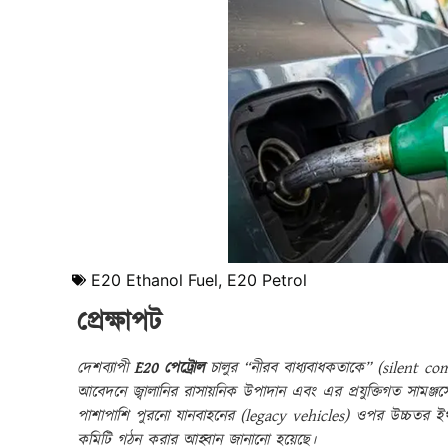
E20 Ethanol Fuel
,
E20 Petrol
প্রেক্ষাপট
দেশব্যাপী
E20 পেট্রোল
চালুর “নীরব বাধ্যবাধকতাকে” (silent comp
আবেদনে জ্বালানির রাসায়নিক উপাদান এবং এর প্রযুক্তিগত সামঞ্জস্যের 
পাশাপাশি পুরনো যানবাহনের (legacy vehicles) ওপর উচ্চতর ইথানল
কমিটি গঠন করার আহ্বান জানানো হয়েছে।