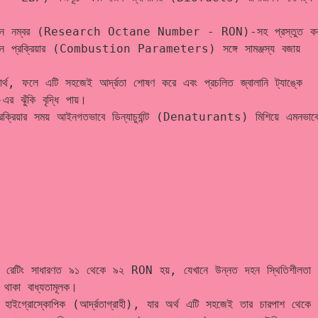
্চ অকটেন নম্বর (Research Octane Number - RON)-সহ প্রস্তুত করা
দহন প্রক্রিয়ার (Combustion Parameters) সঙ্গে সামঞ্জস্য বজায় 
লে এটি সহজেই আর্দ্রতা শোষণ করে এবং প্রচলিত জ্বালানি ট্যাঙ্কে 
ুঁকি বৃদ্ধি পায়।
য়ার সময় আইনগতভাবে ডিন্যাচুর্যান্ট (Denaturants) মিশিয়ে এমনভাবে
টিং সাধারণত ৯১ থেকে ৯২ RON হয়, যেখানে উন্নত দহন স্থিতিশীলতা 
থাকা বাধ্যতামূলক। 
্রোস্কোপিক (আর্দ্রতাগ্রাহী), যার অর্থ এটি সহজেই তার চারপাশ থেকে 