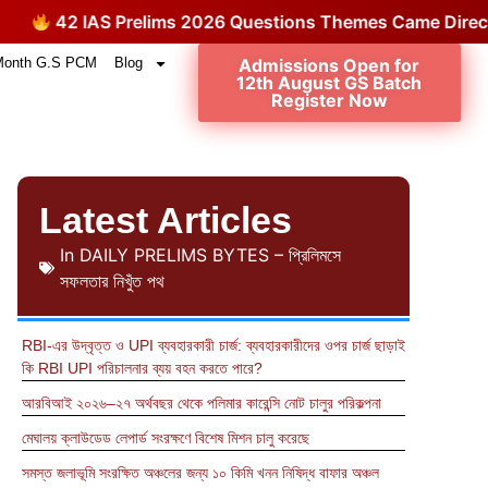
42 IAS Prelims 2026 Questions Themes Came Directly fr
Month G.S PCM
Blog
Admissions Open for
12th August GS Batch
Register Now
Latest Articles
In
DAILY PRELIMS BYTES – প্রিলিমসে
সফলতার নিখুঁত পথ
RBI-এর উদ্বৃত্ত ও UPI ব্যবহারকারী চার্জ: ব্যবহারকারীদের ওপর চার্জ ছাড়াই
কি RBI UPI পরিচালনার ব্যয় বহন করতে পারে?
আরবিআই ২০২৬–২৭ অর্থবছর থেকে পলিমার কারেন্সি নোট চালুর পরিকল্পনা
মেঘালয় ক্লাউডেড লেপার্ড সংরক্ষণে বিশেষ মিশন চালু করেছে
সমস্ত জলাভূমি সংরক্ষিত অঞ্চলের জন্য ১০ কিমি খনন নিষিদ্ধ বাফার অঞ্চল