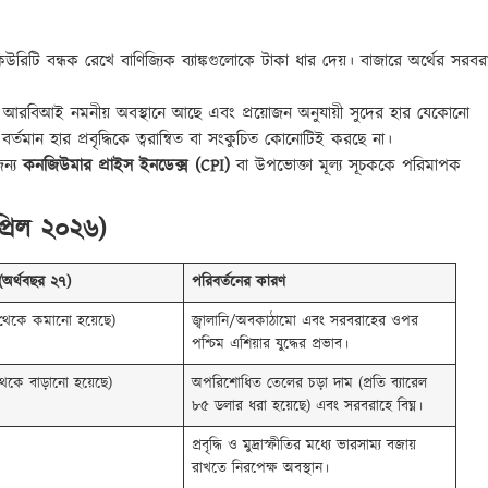
টি বন্ধক রেখে বাণিজ্যিক ব্যাঙ্কগুলোকে টাকা ধার দেয়। বাজারে অর্থের সরবর
 আরবিআই নমনীয় অবস্থানে আছে এবং প্রয়োজন অনুযায়ী সুদের হার যেকোনো
র্তমান হার প্রবৃদ্ধিকে ত্বরান্বিত বা সংকুচিত কোনোটিই করছে না।
জন্য
কনজিউমার প্রাইস ইনডেক্স (CPI)
বা উপভোক্তা মূল্য সূচককে পরিমাপক
এপ্রিল ২০২৬)
 (অর্থবছর ২৭)
পরিবর্তনের কারণ
েকে কমানো হয়েছে)
জ্বালানি/অবকাঠামো এবং সরবরাহের ওপর
পশ্চিম এশিয়ার যুদ্ধের প্রভাব।
েকে বাড়ানো হয়েছে)
অপরিশোধিত তেলের চড়া দাম (প্রতি ব্যারেল
৮৫ ডলার ধরা হয়েছে) এবং সরবরাহে বিঘ্ন।
প্রবৃদ্ধি ও মুদ্রাস্ফীতির মধ্যে ভারসাম্য বজায়
রাখতে নিরপেক্ষ অবস্থান।