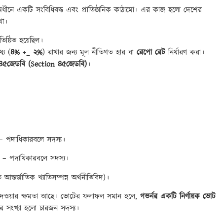
ধীনে একটি সংবিধিবদ্ধ এবং প্রাতিষ্ঠানিক কাঠামো। এর কাজ হলো দেশের
খা।
তিষ্ঠিত হয়েছিল।
যে (
৪% +_ ২%
) রাখার জন্য মূল নীতিগত হার বা
রেপো রেট
নির্ধারণ করা।
৪৫জেডবি (Section
৪৫জেডবি)
।
) – পদাধিকারবলে সদস্য।
ীত) – পদাধিকারবলে সদস্য।
আন্তর্জাতিক খ্যাতিসম্পন্ন অর্থনীতিবিদ)।
দেওয়ার ক্ষমতা আছে। ভোটের ফলাফল সমান হলে,
গভর্নর একটি নির্ণায়ক ভোট
র সংখ্যা হলো চারজন সদস্য।