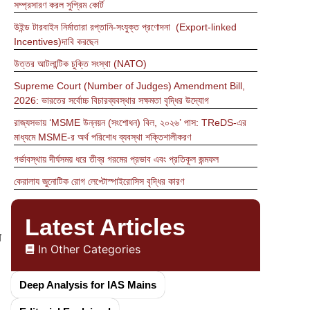
সম্প্রসারণ করল সুপ্রিম কোর্ট
উইন্ড টারবাইন নির্মাতারা রপ্তানি-সংযুক্ত প্রণোদনা (Export-linked
Incentives)দাবি করছেন
উত্তর আটলান্টিক চুক্তি সংস্থা (NATO)
Supreme Court (Number of Judges) Amendment Bill,
2026: ভারতের সর্বোচ্চ বিচারব্যবস্থার সক্ষমতা বৃদ্ধির উদ্যোগ
রাজ্যসভায় ‘MSME উন্নয়ন (সংশোধন) বিল, ২০২৬’ পাস: TReDS-এর
মাধ্যমে MSME-র অর্থ পরিশোধ ব্যবস্থা শক্তিশালীকরণ
গর্ভাবস্থায় দীর্ঘসময় ধরে তীব্র গরমের প্রভাব এবং প্রতিকূল জন্মফল
কেরালায জুনোটিক রোগ লেপ্টোস্পাইরোসিস বৃদ্ধির কারণ
Latest Articles
ন
In Other Categories
Deep Analysis for IAS Mains