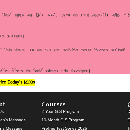
 রিজার্ভ ব্যাঙ্ক অফ ইন্ডিয়া অ্যাক্ট, ১৯৩৪-এর (ধারা ৪৫জেডবি) অধীনে গঠিত
ে চেয়ারম্যান।
েট স্থির থাকবে; বরং এর মানে হলো অর্থনৈতিক তথ্যের ভিত্তিতে আরবিআই 
ারিত নীতিগত হার রিজার্ভ ব্যাঙ্কের ওপর বাধ্যতামূলক।
tice Today’s MCQs
ut
Courses
Us
2-Year G.S Program
D
an's Message
10-Month G.S Program
C
or’s Message
Prelims Test Series 2026
T