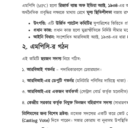
এমপিসি (MPC) হলো
রিজার্ভ ব্যাঙ্ক অফ ইন্ডিয়া অ্যাক্ট, ১৯৩৪
-এর অ
অর্থনৈতিক প্রবৃদ্ধির লক্ষ্যকে মাথায় রেখে
মূল্য স্থিতিশীলতা
বজায় রা
উৎপত্তি:
এটি
উর্জিত প্যাটেল কমিটির
সুপারিশের ভিত্তিতে প্র
প্রধান কাজ:
প্রধান কাজ হলো মুদ্রাস্ফীতিকে নির্দিষ্ট সীমার মধ্
আইনি বিধান:
সংশোধিত আরবিআই অ্যাক্ট, ১৯৩৪-এর ধারা
২. এমপিসি-র গঠন
এই কমিটি
ছয়জন সদস্য
নিয়ে গঠিত:
১.
আরবিআই গভর্নর
– পদাধিকারবলে চেয়ারম্যান।
২.
আরবিআই-এর ডেপুটি গভর্নর
(মনিটারি পলিসির দায়িত্বে থাকা
৩.
আরবিআই-এর একজন কর্মকর্তা
(সেন্ট্রাল বোর্ড কর্তৃক মনোন
৪.
কেন্দ্রীয় সরকার কর্তৃক নিযুক্ত তিনজন বহিরাগত সদস্য
(সাধারণত 
প্রিলিমসের জন্য বিশেষ দ্রষ্টব্য:
প্রত্যেক সদস্যের একটি করে ভোট 
(Casting Vote)
দিতে পারেন। সভার কোরাম বা নূন্যতম উপস্থিতি