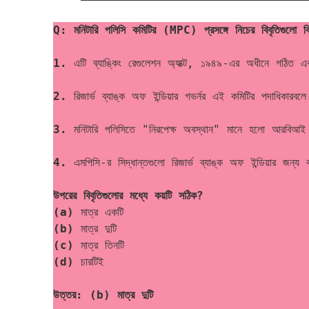
Q: মনিটারি পলিসি কমিটির (MPC) প্রসঙ্গে নিচের বিবৃতিগুলো ব
1. 
এটি ব্যাঙ্কিং রেগুলেশন অ্যাক্ট, ১৯৪৯-এর অধীনে গঠিত এক
2.
 রিজার্ভ ব্যাঙ্ক অফ ইন্ডিয়ার গভর্নর এই কমিটির পদাধিকারবল
3.
 মনিটারি পলিসিতে "নিরপেক্ষ অবস্থান" মানে হলো আরবিআই প
4.
 এমপিসি-র সিদ্ধান্তগুলো রিজার্ভ ব্যাঙ্ক অফ ইন্ডিয়ার জন্য 
উপরের বিবৃতিগুলোর মধ্যে কয়টি সঠিক?
(a)
 মাত্র একটি
(b)
 মাত্র দুটি
(c)
 মাত্র তিনটি
(d)
 চারটিই
উত্তর: (b) মাত্র দুটি