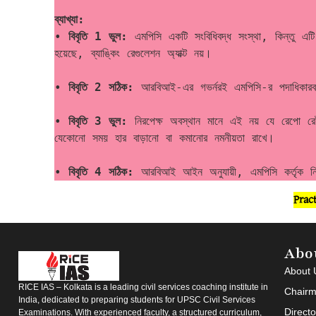
ব্যাখ্যা:
• 
বিবৃতি 1 ভুল:
 এমপিসি একটি সংবিধিবদ্ধ সংস্থা, কিন্তু এটি
হয়েছে, ব্যাঙ্কিং রেগুলেশন অ্যাক্ট নয়।
• 
বিবৃতি 2 সঠিক: 
আরবিআই-এর গভর্নরই এমপিসি-র পদাধিকারবল
• 
বিবৃতি 3 ভুল:
 নিরপেক্ষ অবস্থান মানে এই নয় যে রেপো র
যেকোনো সময় হার বাড়ানো বা কমানোর নমনীয়তা রাখে।
• 
বিবৃতি 4 সঠিক:
 আরবিআই আইন অনুযায়ী, এমপিসি কর্তৃক নির্ধ
Prac
Abo
About 
RICE IAS – Kolkata is a leading civil services coaching institute in
Chairm
India, dedicated to preparing students for UPSC Civil Services
Direct
Examinations. With experienced faculty, a structured curriculum,