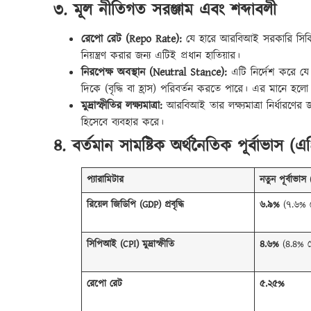
৩. মূল নীতিগত সরঞ্জাম এবং শব্দাবলী
রেপো রেট (Repo Rate):
যে হারে আরবিআই সরকারি সিকিউরি
নিয়ন্ত্রণ করার জন্য এটিই প্রধান হাতিয়ার।
নিরপেক্ষ অবস্থান (Neutral Stance):
এটি নির্দেশ করে যে
দিকে (বৃদ্ধি বা হ্রাস) পরিবর্তন করতে পারে। এর মানে হলো ব
মুদ্রাস্ফীতির লক্ষ্যমাত্রা:
আরবিআই তার লক্ষ্যমাত্রা নির্ধারণের 
হিসেবে ব্যবহার করে।
৪. বর্তমান সামষ্টিক অর্থনৈতিক পূর্বাভাস (
প্যারামিটার
নতুন পূর্বাভাস
রিয়েল জিডিপি (GDP) প্রবৃদ্ধি
৬.৯%
(৭.৬% থ
সিপিআই (CPI) মুদ্রাস্ফীতি
৪.৬%
(৪.৪% থ
রেপো রেট
৫.২৫%