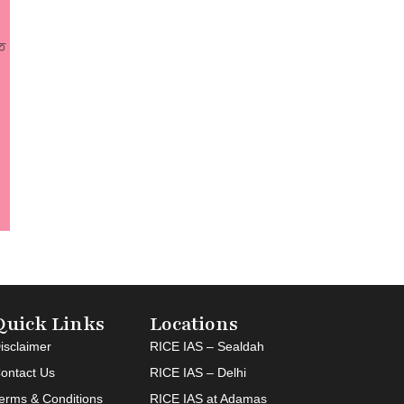
 
Quick Links
Locations
isclaimer
RICE IAS – Sealdah
ontact Us
RICE IAS – Delhi
erms & Conditions
RICE IAS at Adamas