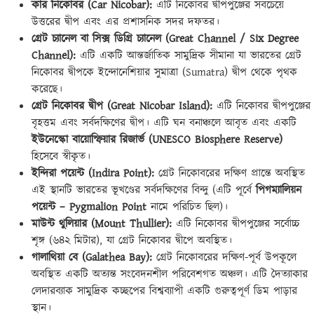
কার নিকোবর (Car Nicobar):
এটি নিকোবর দ্বীপপুঞ্জের সবচেয়ে
উত্তরের দ্বীপ এবং এর প্রশাসনিক সদর দফতর।
গ্রেট চ্যানেল বা সিক্স ডিগ্রি চ্যানেল (Great Channel / Six Degree
Channel):
এটি একটি আন্তর্জাতিক সামুদ্রিক সীমানা যা ভারতের গ্রেট
নিকোবর দ্বীপকে ইন্দোনেশিয়ার সুমাত্রা (Sumatra) দ্বীপ থেকে পৃথক
করেছে।
গ্রেট নিকোবর দ্বীপ (Great Nicobar Island):
এটি নিকোবর দ্বীপপুঞ্জের
বৃহত্তম এবং সর্বদক্ষিণের দ্বীপ। এটি ঘন বনাঞ্চলে আবৃত এবং একটি
ইউনেস্কো বায়োস্ফিয়ার রিজার্ভ (UNESCO Biosphere Reserve)
হিসেবে স্বীকৃত।
ইন্দিরা পয়েন্ট (Indira Point):
গ্রেট নিকোবরের দক্ষিণ প্রান্তে অবস্থিত
এই স্থানটি ভারতের ভূখণ্ডের সর্বদক্ষিণের বিন্দু (এটি পূর্বে
পিগম্যালিয়ন
পয়েন্ট – Pygmalion Point
নামে পরিচিত ছিল)।
মাউন্ট থুলিয়ার (Mount Thullier):
এটি নিকোবর দ্বীপপুঞ্জের সর্বোচ্চ
শৃঙ্গ (৬৪২ মিটার), যা গ্রেট নিকোবর দ্বীপে অবস্থিত।
গালাথিয়া বে (Galathea Bay):
গ্রেট নিকোবরের দক্ষিণ-পূর্ব উপকূলে
অবস্থিত একটি অত্যন্ত সংবেদনশীল পরিবেশগত অঞ্চল। এটি দৈত্যাকার
লেদারব্যাক সামুদ্রিক কচ্ছপের বিশ্বব্যাপী একটি গুরুত্বপূর্ণ ডিম পাড়ার
স্থান।