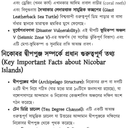
এবং ড্রেজিং (খনন কার্য) এখানকার আদিম প্রবাল প্রাচীর (coral reefs)
এবং বিলুপ্তপ্রায়
দৈত্যাকার লেদারব্যাক সামুদ্রিক কচ্ছপের (Giant
Leatherback Sea Turtle)
বিশ্বব্যাপী গুরুত্বপূর্ণ ডিম পাড়ার বা বাসা
বাঁধার স্থানকে মারাত্মক হুমকির মুখে ফেলেছে।
দুর্যোগপ্রবণতা (Disaster Vulnerability):
এই দ্বীপটি
ভূমিকম্প অঞ্চল
V (Seismic Zone V)
-এর অন্তর্গত (যা সর্বোচ্চ ঝুঁকিপূর্ণ বিভাগ) এবং
এটি মেগা-ভূমিকম্প ও সুনামির প্রতি অত্যন্ত প্রবণ।
নিকোবর দ্বীপপুঞ্জ সম্পর্কে প্রধান গুরুত্বপূর্ণ তথ্য
(Key Important Facts about Nicobar
Islands)
দ্বীপপুঞ্জের গঠন (Archipelago Structure):
নিকোবর গ্রুপ বা দলটি
২২টি দ্বীপ নিয়ে গঠিত (যার মধ্যে মাত্র ১০টিতে জনসংখ্যা রয়েছে), যা
বঙ্গোপসাগরে আন্দামান ও নিকোবর কেন্দ্রশাসিত অঞ্চলের দক্ষিণ অংশ
গঠন করেছে।
টেন ডিগ্রি চ্যানেল (Ten Degree Channel):
এটি একটি অত্যন্ত
গুরুত্বপূর্ণ সামুদ্রিক চ্যানেল যা উত্তরের আন্দামান দ্বীপপুঞ্জকে দক্ষিণের
নিকোবর দ্বীপপুঞ্জ থেকে পৃথক করেছে।