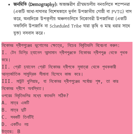
জনমিতি (Demography):
অভ্যন্তরীণ গ্রীষ্মমন্ডলীয় বনগুলিতে শম্পেনরা
(একটি আধা-যাযাবর বিশেষভাবে দুর্বল উপজাতীয় গোষ্ঠী বা PVTG) বাস
করে, অন্যদিকে উপকূলীয় অঞ্চলগুলিতে নিকোবরী উপজাতিরা (একটি
তফসিলি উপজাতি বা Scheduled Tribe যারা কৃষি ও মাছ ধরার সাথে
যুক্ত) বসবাস করে।
নিকোবর দ্বীপপুঞ্জের ভূগোলের ক্ষেত্রে, নিচের বিবৃতিগুলি বিবেচনা করুন:
I. টেন ডিগ্রি চ্যানেল আন্দামান দ্বীপপুঞ্জকে নিকোবর দ্বীপপুঞ্জ থেকে পৃথক 
করে।
II. গ্রেট চ্যানেল গ্রেট নিকোবর দ্বীপকে সুমাত্রা থেকে পৃথককারী 
আন্তর্জাতিক সামুদ্রিক সীমানা হিসেবে কাজ করে।
III. মাউন্ট থুলিয়ার, যা নিকোবর দ্বীপপুঞ্জের সর্বোচ্চ শৃঙ্গ, তা কার 
নিকোবর দ্বীপে অবস্থিত।
ওপরের বিবৃতিগুলির মধ্যে কতগুলি সঠিক?
A. মাত্র একটি
B. মাত্র দুটি
C. সবকটি তিনটিই
D. একটিও নয়
উত্তর: B