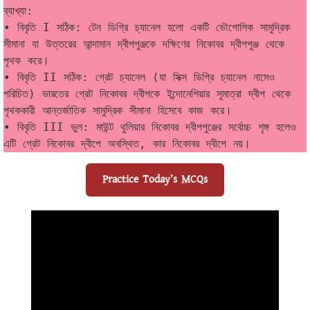
ব্যাখ্যা:
• বিবৃতি I সঠিক: টেন ডিগ্রি চ্যানেল হলো একটি ভৌগোলিক সামুদ্রিক 
সীমানা যা উত্তরের আন্দামান দ্বীপপুঞ্জকে দক্ষিণের নিকোবর দ্বীপপুঞ্জ থেকে 
পৃথক করে।
• বিবৃতি II সঠিক: গ্রেট চ্যানেল (যা সিক্স ডিগ্রি চ্যানেল নামেও 
পরিচিত) ভারতের গ্রেট নিকোবর দ্বীপকে ইন্দোনেশিয়ার সুমাত্রা দ্বীপ থেকে 
পৃথককারী আন্তর্জাতিক সামুদ্রিক সীমানা হিসেবে কাজ করে।
• বিবৃতি III ভুল: মাউন্ট থুলিয়ার নিকোবর দ্বীপপুঞ্জের সর্বোচ্চ শৃঙ্গ হলেও 
এটি গ্রেট নিকোবর দ্বীপে অবস্থিত, কার নিকোবর দ্বীপে নয়।
Practice Today’s MCQs