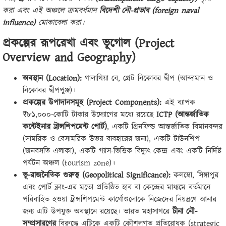
করা এবং এই অঞ্চলে ক্রমবর্ধমান
বিদেশী নৌ-প্রভাব (foreign naval
influence)
মোকাবেলা করা।
প্রকল্পের রূপরেখা এবং ভূগোল (Project
Overview and Geography)
অবস্থান (Location):
গালাথিয়া বে, গ্রেট নিকোবর দ্বীপ (আন্দামান ও
নিকোবর দ্বীপপুঞ্জ)।
প্রকল্পের উপাদানসমূহ (Project Components):
এই ব্যাপক
₹৮১,০০০-কোটি টাকার উদ্যোগের মধ্যে রয়েছে
ICTP (আন্তর্জাতিক
কন্টেইনার ট্রান্সশিপমেন্ট পোর্ট)
, একটি গ্রিনফিল্ড আন্তর্জাতিক বিমানবন্দর
(সামরিক ও বেসামরিক উভয় ব্যবহারের জন্য), একটি টাউনশিপ
(জনবসতি এলাকা), একটি গ্যাস-ভিত্তিক বিদ্যুৎ কেন্দ্র এবং একটি নির্দিষ্ট
পর্যটন অঞ্চল (tourism zone)।
ভূ-রাজনৈতিক গুরুত্ব (Geopolitical Significance):
কলম্বো, সিঙ্গাপুর
এবং পোর্ট ক্লাং-এর মতো প্রতিষ্ঠিত হাব বা কেন্দ্রের মাধ্যমে বর্তমানে
পরিবাহিত হওয়া ট্রান্সশিপমেন্ট কার্গোগুলোকে নিজেদের নিয়ন্ত্রণে আনার
জন্য এটি উপযুক্ত অবস্থানে রয়েছে। ভারত মহাসাগরে
চীনা নৌ-
সম্প্রসারণের
বিরুদ্ধে এটিকে একটি কৌশলগত প্রতিরোধক (strategic