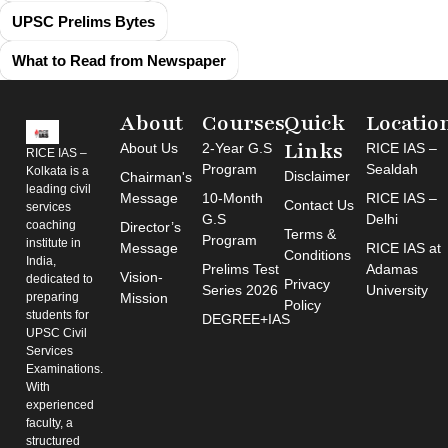
UPSC Prelims Bytes
What to Read from Newspaper
About
Courses
Quick
Locatio
Links
About Us
2-Year G.S
RICE IAS –
RICE IAS –
Program
Sealdah
Kolkata is a
Disclaimer
Chairman's
leading civil
Message
10-Month
RICE IAS –
Contact Us
services
G.S
Delhi
coaching
Director’s
Terms &
Program
institute in
Message
RICE IAS at
Conditions
India,
Prelims Test
Adamas
Vision-
dedicated to
Privacy
Series 2026
University
preparing
Mission
Policy
students for
DEGREE+IAS
UPSC Civil
Services
Examinations.
With
experienced
faculty, a
structured