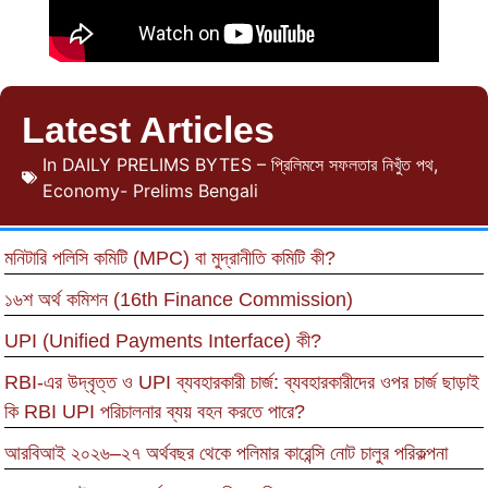
Latest Articles
In
DAILY PRELIMS BYTES – প্রিলিমসে সফলতার নিখুঁত পথ
,
Economy- Prelims Bengali
মনিটারি পলিসি কমিটি (MPC) বা মুদ্রানীতি কমিটি কী?
১৬শ অর্থ কমিশন (16th Finance Commission)
UPI (Unified Payments Interface) কী?
RBI-এর উদ্বৃত্ত ও UPI ব্যবহারকারী চার্জ: ব্যবহারকারীদের ওপর চার্জ ছাড়াই
কি RBI UPI পরিচালনার ব্যয় বহন করতে পারে?
আরবিআই ২০২৬–২৭ অর্থবছর থেকে পলিমার কারেন্সি নোট চালুর পরিকল্পনা