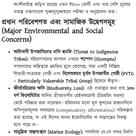
অংশীদারিত্ব জড়িত রয়েছে এমন ₹৫০০ কোটি এবং তার বেশি মূল্যের
প্রকল্প প্রস্তাবগুলো পুঙ্খানুপুঙ্খভাবে পরীক্ষা ও অনুমোদন করা।
প্রধান পরিবেশগত এবং সামাজিক উদ্বেগসমূহ
(Major Environmental and Social
Concerns)
আদিবাসী উপজাতিদের প্রতি হুমকি (Threat to Indigenous
Tribes):
বহিরাগতদের আগমন এখানে
শম্পেন (Shompen)
সম্প্রদায়ের অস্তিত্বকে হুমকির মুখে ফেলেছে, যারা একটি বিচ্ছিন্ন
শিকারী-সংগ্রাহক গোষ্ঠী এবং
বিশেষভাবে দুর্বল উপজাতীয় গোষ্ঠী (PVTG
– Particularly Vulnerable Tribal Group)
হিসেবে স্বীকৃত।
জীববৈচিত্র্যের ক্ষতি (Biodiversity Loss):
এই প্রকল্পের জন্য প্রায়
১৩০
বর্গ কিলোমিটার
আদিম গ্রীষ্মমন্ডলীয় রেইনফরেস্ট (চিরহরিৎ অরণ্য)
কেটে পরিষ্কার করা প্রয়োজন। হরিয়ানার মতো মূল ভূখণ্ডের রাজ্যগুলিতে
ক্ষতিপূরণমূলক বনায়নের (compensatory afforestation) পরিকল্পনা
করা হয়েছে, যা এই দ্বীপের অনন্য ইকোসিস্টেম বা বাস্তুতন্ত্রের বিকল্প
হতে পারে না।
সামুদ্রিক বাস্তুসংস্থান (Marine Ecology):
গালাথিয়া বে-তে বন্দর নির্মাণ