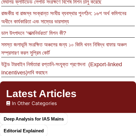
মেঘালয় ক্লাউডেড লেপার্ড সংরক্ষণে বিশেষ মিশন চালু করেছে
রাজকীয় বা রাজস্ব সংক্রান্ত সংঘীয় ব্যবস্থার পুনর্গঠন: ১৬শ অর্থ কমিশনের
অধীনে কার্যকারিতা এবং সাম্যের ভারসাম্য
ডাল উৎপাদনে ‘আত্মনির্ভরতা’ মিশন কী?
সমস্ত জলাভূমি সংরক্ষিত অঞ্চলের জন্য ১০ কিমি খনন নিষিদ্ধ বাফার অঞ্চল
সম্প্রসারণ করল সুপ্রিম কোর্ট
উইন্ড টারবাইন নির্মাতারা রপ্তানি-সংযুক্ত প্রণোদনা (Export-linked
Incentives)দাবি করছেন
Latest Articles
In Other Categories
Deep Analysis for IAS Mains
Editorial Explained