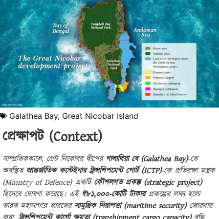
Galathea Bay
,
Great Nicobar Island
প্রেক্ষাপট (Context)
সাম্প্রতিককালে, গ্রেট নিকোবর দ্বীপের
গালাথিয়া বে (Galathea Bay)
-তে
অবস্থিত
আন্তর্জাতিক কন্টেইনার ট্রান্সশিপমেন্ট পোর্ট (ICTP)
-কে প্রতিরক্ষা মন্ত্রক
(Ministry of Defence) একটি
কৌশলগত প্রকল্প (strategic project)
হিসেবে ঘোষণা করেছে। এই
₹৮১,০০০-কোটি টাকার
প্রকল্পের লক্ষ্য হলো
ভারত মহাসাগরে ভারতের
সামুদ্রিক নিরাপত্তা (maritime security)
জোরদার
করা,
ট্রান্সশিপমেন্ট কার্গো ক্ষমতা (transhipment cargo capacity)
বৃদ্ধি