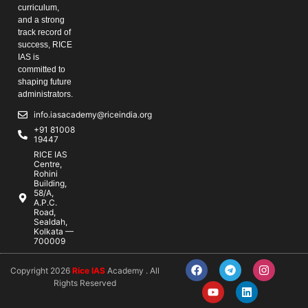
curriculum,
and a strong
track record of
success, RICE
IAS is
committed to
shaping future
administrators.
info.iasacademy@riceindia.org
+91 81008
19447
RICE IAS
Centre,
Rohini
Building,
58/A,
A.P.C.
Road,
Sealdah,
Kolkata —
700009
Copyright 2026
Rice IAS
Academy . All
Rights Reserved