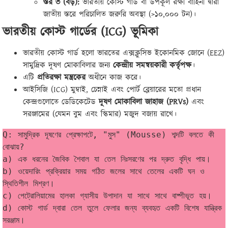
স্তর ৩ (বড়):
ভারতীয় কোস্ট গার্ড বা উপকূল রক্ষী বাহিনী দ্বারা
জাতীয় স্তরে পরিচালিত জরুরি অবস্থা (>১০,০০০ টন)।
ভারতীয় কোস্ট গার্ডের (ICG) ভূমিকা
ভারতীয় কোস্ট গার্ড হলো ভারতের এক্সক্লুসিভ ইকোনমিক জোনে (EEZ)
সামুদ্রিক দূষণ মোকাবিলার জন্য
কেন্দ্রীয় সমন্বয়কারী কর্তৃপক্ষ
।
এটি
প্রতিরক্ষা মন্ত্রকের
অধীনে কাজ করে।
আইসিজি (ICG) মুম্বাই, চেন্নাই এবং পোর্ট ব্লেয়ারের মতো প্রধান
কেন্দ্রগুলোতে ডেডিকেটেড
দূষণ মোকাবিলা জাহাজ (PRVs)
এবং
সরঞ্জামের (যেমন বুম এবং স্কিমার) মজুদ বজায় রাখে।
Q: সামুদ্রিক দূষণের প্রেক্ষাপটে, "মুস" (Mousse) শব্দটি বলতে কী 
বোঝায়?
a) এক ধরনের জৈবিক শৈবাল যা তেল নিঃসরণের পর দ্রুত বৃদ্ধি পায়।
b) ওয়েদারিং প্রক্রিয়ার সময় গঠিত জলের সাথে তেলের একটি ঘন ও 
স্থিতিশীল মিশ্রণ।
c) পেট্রোলিয়ামের হালকা গ্যাসীয় উপাদান যা সাথে সাথে বাষ্পীভূত হয়।
d) কোস্ট গার্ড দ্বারা তেল তুলে ফেলার জন্য ব্যবহৃত একটি বিশেষ যান্ত্রিক 
সরঞ্জাম।