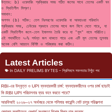
উত্তর: b) ওয়েদারিং প্রক্রিয়ার সময় গঠিত জলের সাথে তেলের একটি ঘন 
ও স্থিতিশীল মিশ্রণ।
সমাধান:
অপশন (b) সঠিক: তেল নিঃসরণের ওয়েদারিং বা আবহাওয়া পরিবর্তন 
প্রক্রিয়ার সময়, ঢেউয়ের প্রভাবে তেলের সাথে জল মিশে যেতে পারে, যা 
একটি স্থিতিশীল জলে-তেল ইমালশন তৈরি করে যা "মুস" নামে পরিচিত। 
এই পদার্থটিতে ৭০% পর্যন্ত জল থাকতে পারে এবং এটি মূল তেলের তুলনায় 
অনেক বেশি আয়তন বিশিষ্ট ও পরিষ্কার করা কঠিন।
Latest Articles
In
DAILY PRELIMS BYTES – প্রিলিমসে সফলতার নিখুঁত পথ
RBI-এর উদ্বৃত্ত ও UPI ব্যবহারকারী চার্জ: ব্যবহারকারীদের ওপর চার্জ ছাড়াই
কি RBI UPI পরিচালনার ব্যয় বহন করতে পারে?
আরবিআই ২০২৬–২৭ অর্থবছর থেকে পলিমার কারেন্সি নোট চালুর পরিকল্পনা
মেঘালয় ক্লাউডেড লেপার্ড সংরক্ষণে বিশেষ মিশন চালু করেছে