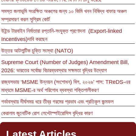
সমস্ত জলাভূমি সংরক্ষিত অঞ্চলের জন্য ১০ কিমি খনন নিষিদ্ধ বাফার অঞ্চল
সম্প্রসারণ করল সুপ্রিম কোর্ট
উইন্ড টারবাইন নির্মাতারা রপ্তানি-সংযুক্ত প্রণোদনা (Export-linked
Incentives)দাবি করছেন
উত্তর আটলান্টিক চুক্তি সংস্থা (NATO)
Supreme Court (Number of Judges) Amendment Bill,
2026: ভারতের সর্বোচ্চ বিচারব্যবস্থার সক্ষমতা বৃদ্ধির উদ্যোগ
রাজ্যসভায় ‘MSME উন্নয়ন (সংশোধন) বিল, ২০২৬’ পাস: TReDS-এর
মাধ্যমে MSME-র অর্থ পরিশোধ ব্যবস্থা শক্তিশালীকরণ
গর্ভাবস্থায় দীর্ঘসময় ধরে তীব্র গরমের প্রভাব এবং প্রতিকূল জন্মফল
কেরালায জুনোটিক রোগ লেপ্টোস্পাইরোসিস বৃদ্ধির কারণ
Latest Articles