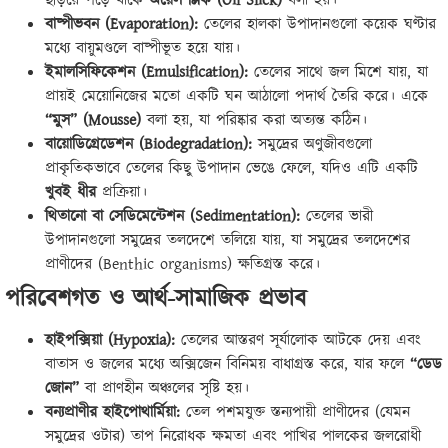
ছড়িয়ে পড়ে যাকে
অয়েল স্লিক (Oil Slick)
বলা হয়।
বাষ্পীভবন (Evaporation):
তেলের হালকা উপাদানগুলো কয়েক ঘণ্টার
মধ্যে বায়ুমণ্ডলে বাষ্পীভূত হয়ে যায়।
ইমালসিফিকেশন (Emulsification):
তেলের সাথে জল মিশে যায়, যা
প্রায়ই মেয়োনিজের মতো একটি ঘন আঠালো পদার্থ তৈরি করে। একে
“মুস” (Mousse)
বলা হয়, যা পরিষ্কার করা অত্যন্ত কঠিন।
বায়োডিগ্রেডেশন (Biodegradation):
সমুদ্রের অণুজীবগুলো
প্রাকৃতিকভাবে তেলের কিছু উপাদান ভেঙে ফেলে, যদিও এটি একটি
খুবই ধীর
প্রক্রিয়া।
থিতানো বা সেডিমেন্টেশন (Sedimentation):
তেলের ভারী
উপাদানগুলো সমুদ্রের তলদেশে তলিয়ে যায়, যা সমুদ্রের তলদেশের
প্রাণীদের (Benthic organisms) ক্ষতিগ্রস্ত করে।
পরিবেশগত ও আর্থ-সামাজিক প্রভাব
হাইপক্সিয়া (Hypoxia):
তেলের আস্তরণ সূর্যালোক আটকে দেয় এবং
বাতাস ও জলের মধ্যে অক্সিজেন বিনিময় বাধাগ্রস্ত করে, যার ফলে
“ডেড
জোন”
বা প্রাণহীন অঞ্চলের সৃষ্টি হয়।
বন্যপ্রাণীর হাইপোথার্মিয়া:
তেল পশমযুক্ত স্তন্যপায়ী প্রাণীদের (যেমন
সমুদ্রের ওটার) তাপ নিরোধক ক্ষমতা এবং পাখির পালকের জলরোধী