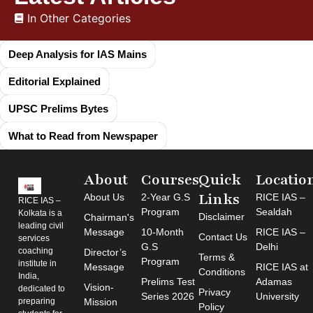
In Other Categories
Deep Analysis for IAS Mains
Editorial Explained
UPSC Prelims Bytes
What to Read from Newspaper
About
Courses
Quick
Locatio
Links
About Us
2-Year G.S
RICE IAS –
RICE IAS –
Program
Sealdah
Kolkata is a
Disclaimer
Chairman's
leading civil
Message
10-Month
RICE IAS –
Contact Us
services
G.S
Delhi
coaching
Director’s
Terms &
Program
institute in
Message
RICE IAS at
Conditions
India,
Prelims Test
Adamas
Vision-
dedicated to
Privacy
Series 2026
University
preparing
Mission
Policy