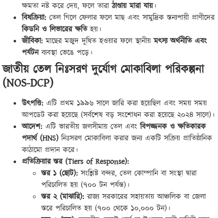
ক্ষমতা নষ্ট করে দেয়, ফলে তারা
ঠাণ্ডায় মারা যায়
।
বিষক্রিয়া:
তেল গিলে ফেলার ফলে মাছ এবং সামুদ্রিক স্তন্যপায়ী প্রাণীদের
কিডনি ও লিভারের ক্ষতি
হয়।
জীবিকা:
মাছের মজুদ দূষিত হওয়ার ফলে স্থানীয়
মৎস্য অর্থনীতি এবং
পর্যটন
ব্যবস্থা ভেঙে পড়ে।
জাতীয় তেল নিঃসরণ দুর্যোগ মোকাবিলা পরিকল্পনা
(NOS-DCP)
উৎপত্তি:
এটি প্রথম ১৯৯৬ সালে জারি করা হয়েছিল এবং সময় সময়
আপডেট করা হয়েছে (সর্বশেষ বড় সংশোধন করা হয়েছে ২০২৪ সালে)।
আদেশ:
এটি ভারতীয় জলসীমায় তেল এবং
বিপজ্জনক ও ক্ষতিকারক
পদার্থ (HNS)
নিঃসরণ মোকাবিলা করার জন্য একটি সক্রিয় প্রাতিষ্ঠানিক
কাঠামো প্রদান করে।
প্রতিক্রিয়ার স্তর (Tiers of Response):
স্তর ১ (ছোট):
সংশ্লিষ্ট বন্দর, তেল কোম্পানি বা সংস্থা দ্বারা
পরিচালিত হয় (৭০০ টন পর্যন্ত)।
স্তর ২ (মাঝারি):
রাজ্য সরকারের সহায়তায় আঞ্চলিক বা জেলা
স্তরে পরিচালিত হয় (৭০০ থেকে ১০,০০০ টন)।