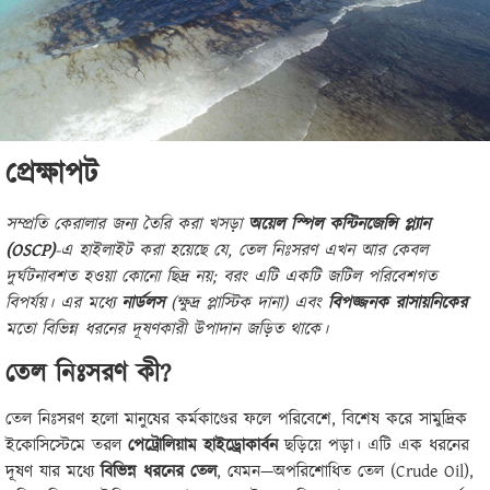
প্রেক্ষাপট
সম্প্রতি কেরালার জন্য তৈরি করা খসড়া
অয়েল স্পিল কন্টিনজেন্সি প্ল্যান
(OSCP)
-এ হাইলাইট করা হয়েছে যে, তেল নিঃসরণ এখন আর কেবল
দুর্ঘটনাবশত হওয়া কোনো ছিদ্র নয়; বরং এটি একটি জটিল পরিবেশগত
বিপর্যয়। এর মধ্যে
নার্ডলস
(ক্ষুদ্র প্লাস্টিক দানা) এবং
বিপজ্জনক রাসায়নিকের
মতো বিভিন্ন ধরনের দূষণকারী উপাদান জড়িত থাকে।
তেল নিঃসরণ কী?
তেল নিঃসরণ হলো মানুষের কর্মকাণ্ডের ফলে পরিবেশে, বিশেষ করে সামুদ্রিক
ইকোসিস্টেমে তরল
পেট্রোলিয়াম হাইড্রোকার্বন
ছড়িয়ে পড়া। এটি এক ধরনের
দূষণ যার মধ্যে
বিভিন্ন ধরনের তেল
, যেমন—অপরিশোধিত তেল (Crude Oil),