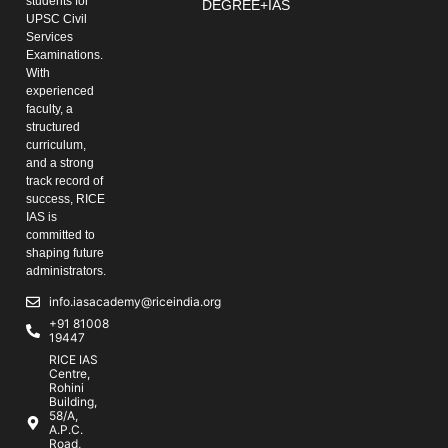
students for
DEGREE+IAS
UPSC Civil
Services
Examinations.
With
experienced
faculty, a
structured
curriculum,
and a strong
track record of
success, RICE
IAS is
committed to
shaping future
administrators.
info.iasacademy@riceindia.org
+91 81008
19447
RICE IAS
Centre,
Rohini
Building,
58/A,
A.P.C.
Road,