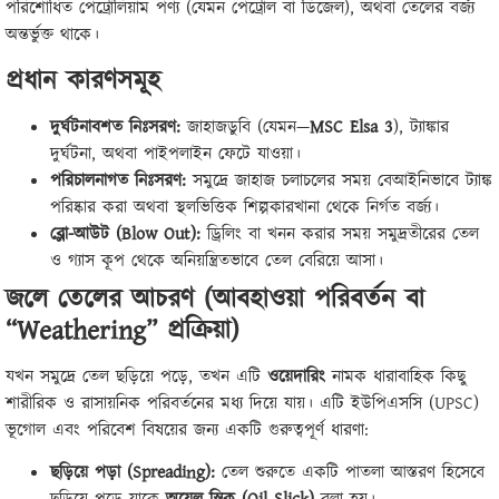
পরিশোধিত পেট্রোলিয়াম পণ্য (যেমন পেট্রোল বা ডিজেল), অথবা তেলের বর্জ্য
অন্তর্ভুক্ত থাকে।
প্রধান কারণসমূহ
দুর্ঘটনাবশত নিঃসরণ:
জাহাজডুবি (যেমন—
MSC Elsa 3
), ট্যাঙ্কার
দুর্ঘটনা, অথবা পাইপলাইন ফেটে যাওয়া।
পরিচালনাগত নিঃসরণ:
সমুদ্রে জাহাজ চলাচলের সময় বেআইনিভাবে ট্যাঙ্ক
পরিষ্কার করা অথবা স্থলভিত্তিক শিল্পকারখানা থেকে নির্গত বর্জ্য।
ব্লো-আউট (Blow Out):
ড্রিলিং বা খনন করার সময় সমুদ্রতীরের তেল
ও গ্যাস কূপ থেকে অনিয়ন্ত্রিতভাবে তেল বেরিয়ে আসা।
জলে তেলের আচরণ (আবহাওয়া পরিবর্তন বা
“Weathering” প্রক্রিয়া)
যখন সমুদ্রে তেল ছড়িয়ে পড়ে, তখন এটি
ওয়েদারিং
নামক ধারাবাহিক কিছু
শারীরিক ও রাসায়নিক পরিবর্তনের মধ্য দিয়ে যায়। এটি ইউপিএসসি (UPSC)
ভূগোল এবং পরিবেশ বিষয়ের জন্য একটি গুরুত্বপূর্ণ ধারণা:
ছড়িয়ে পড়া (Spreading):
তেল শুরুতে একটি পাতলা আস্তরণ হিসেবে