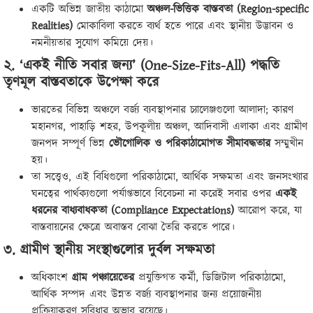
একটি অভিন্ন জাতীয় কাঠামো
অঞ্চল-ভিত্তিক বাস্তবতা (Region-specific
Realities)
মোকাবিলা করতে ব্যর্থ হতে পারে এবং স্থানীয় উদ্ভাবন ও
নমনীয়তার সুযোগ কমিয়ে দেয়।
২. ‘একই নীতি সবার জন্য’ (One-Size-Fits-All) পদ্ধতি
তৃণমূল বাস্তবতাকে উপেক্ষা করে
ভারতের বিভিন্ন অঞ্চলে বর্জ্য ব্যবস্থাপনার চ্যালেঞ্জগুলো আলাদা; কারণ
মহানগর, পাহাড়ি শহর, উপকূলীয় অঞ্চল, আদিবাসী এলাকা এবং গ্রামীণ
জনপদ সম্পূর্ণ ভিন্ন
ভৌগোলিক ও পরিকাঠামোগত সীমাবদ্ধতার
সম্মুখীন
হয়।
তা সত্ত্বেও, এই বিধিগুলো পরিকাঠামো, আর্থিক সক্ষমতা এবং জনসংখ্যার
ঘনত্বের পার্থক্যগুলো পর্যাপ্তভাবে বিবেচনা না করেই সবার ওপর
একই
ধরনের বাধ্যবাধকতা (Compliance Expectations)
আরোপ করে, যা
বাস্তবায়নের ক্ষেত্রে অবাস্তব বোঝা তৈরি করতে পারে।
৩. গ্রামীণ স্থানীয় সংস্থাগুলোর দুর্বল সক্ষমতা
অধিকাংশ
গ্রাম পঞ্চায়েতের
প্রযুক্তিগত কর্মী, ডিজিটাল পরিকাঠামো,
আর্থিক সম্পদ এবং উন্নত বর্জ্য ব্যবস্থাপনার জন্য প্রয়োজনীয়
প্রক্রিয়াকরণ সুবিধার অভাব রয়েছে।