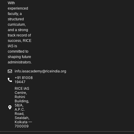
With
experienced
faculty, a
structured
curriculum,
and a strong
track record of
success, RICE
IAS is
committed to
shaping future
administrators.
info.iasacademy@riceindia.org
+91 81008
19447
RICE IAS
Centre,
Rohini
Building,
58/A,
A.P.C.
Road,
Sealdah,
Kolkata —
700009