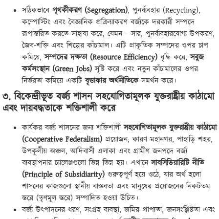
সঠিকভাবে
পৃথকীকরণ (Segregation)
, পুনর্ব্যবহার (Recycling),
কম্পোস্টিং এবং বৈজ্ঞানিক প্রক্রিয়াকরণ বর্জ্যকে দরকারী সম্পদে
রূপান্তরিত করতে সাহায্য করে, যেমন— সার, পুনর্ব্যবহারযোগ্য উপকরণ,
জৈব-শক্তি এবং শিল্পের কাঁচামাল। এটি প্রাকৃতিক সম্পদের ওপর চাপ
কমিয়ে,
সম্পদের দক্ষতা (Resource Efficiency)
বৃদ্ধি করে,
সবুজ
কর্মসংস্থান (Green Jobs)
সৃষ্টি করে এবং নতুন কাঁচামালের ওপর
নির্ভরতা কমিয়ে একটি
বৃত্তাকার অর্থনীতিকে
সমর্থন করে।
৩. বিকেন্দ্রীভূত বর্জ্য শাসন সহযোগিতামূলক যুক্তরাষ্ট্রীয় কাঠামো
এবং দায়বদ্ধতাকে শক্তিশালী করে
কার্যকর বর্জ্য শাসনের জন্য শক্তিশালী
সহযোগিতামূলক যুক্তরাষ্ট্রীয় কাঠামো
(Cooperative Federalism)
প্রয়োজন, কারণ মহানগর, পাহাড়ি শহর,
উপকূলীয় অঞ্চল, আদিবাসী এলাকা এবং গ্রামীণ জনপদে বর্জ্য
ব্যবস্থাপনার চ্যালেঞ্জগুলো ভিন্ন ভিন্ন হয়। এখানে
সাবসিডিয়ারিটি নীতি
(Principle of Subsidiarity)
গুরুত্বপূর্ণ হয়ে ওঠে, যার অর্থ হলো
শাসনের কাজগুলো স্থানীয় বাস্তবতা এবং মানুষের প্রয়োজনের নিকটতম
স্তরে (তৃণমূল স্তরে) সম্পাদিত হওয়া উচিত।
বর্জ্য উৎপাদনের ধরণ, সংগ্রহ ব্যবস্থা, জমির প্রাপ্যতা, জনসংশ্লিষ্টতা এবং