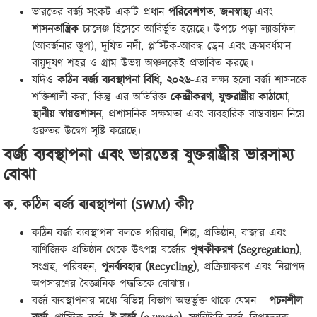
ভারতের বর্জ্য সংকট একটি প্রধান
পরিবেশগত
,
জনস্বাস্থ্য
এবং
শাসনতান্ত্রিক
চ্যালেঞ্জ হিসেবে আবির্ভূত হয়েছে। উপচে পড়া ল্যান্ডফিল
(আবর্জনার স্তূপ), দূষিত নদী, প্লাস্টিক-আবদ্ধ ড্রেন এবং ক্রমবর্ধমান
বায়ুদূষণ শহর ও গ্রাম উভয় অঞ্চলকেই প্রভাবিত করছে।
যদিও
কঠিন বর্জ্য ব্যবস্থাপনা বিধি, ২০২৬
-এর লক্ষ্য হলো বর্জ্য শাসনকে
শক্তিশালী করা, কিন্তু এর অতিরিক্ত
কেন্দ্রীকরণ
,
যুক্তরাষ্ট্রীয় কাঠামো
,
স্থানীয় স্বায়ত্তশাসন
, প্রশাসনিক সক্ষমতা এবং ব্যবহারিক বাস্তবায়ন নিয়ে
গুরুতর উদ্বেগ সৃষ্টি করেছে।
বর্জ্য ব্যবস্থাপনা এবং ভারতের যুক্তরাষ্ট্রীয় ভারসাম্য
বোঝা
ক. কঠিন বর্জ্য ব্যবস্থাপনা (SWM) কী?
কঠিন বর্জ্য ব্যবস্থাপনা বলতে পরিবার, শিল্প, প্রতিষ্ঠান, বাজার এবং
বাণিজ্যিক প্রতিষ্ঠান থেকে উৎপন্ন বর্জ্যের
পৃথকীকরণ (Segregation)
,
সংগ্রহ, পরিবহন,
পুনর্ব্যবহার (Recycling)
, প্রক্রিয়াকরণ এবং নিরাপদ
অপসারণের বৈজ্ঞানিক পদ্ধতিকে বোঝায়।
বর্জ্য ব্যবস্থাপনার মধ্যে বিভিন্ন বিভাগ অন্তর্ভুক্ত থাকে যেমন—
পচনশীল