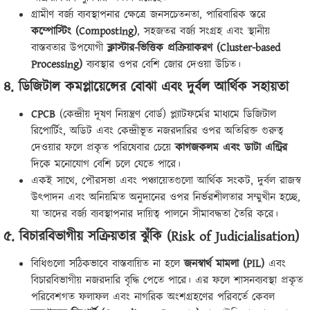
গ্রামীণ বর্জ্য ব্যবস্থাপনার ক্ষেত্রে জনসচেতনতা, পারিবারিক স্তরে
কম্পোস্টিং (Composting)
, সহজতর বর্জ্য সংগ্রহ এবং স্থানীয়
বাস্তবতার উপযোগী
ক্লাস্টার-ভিত্তিক প্রক্রিয়াকরণ (Cluster-based
Processing)
ব্যবস্থার ওপর বেশি জোর দেওয়া উচিত।
৪. ডিজিটাল কমপ্লায়েন্সের বোঝা এবং দুর্বল আর্থিক সহায়তা
CPCB
(কেন্দ্রীয় দূষণ নিয়ন্ত্রণ বোর্ড) প্ল্যাটফর্মের মাধ্যমে ডিজিটাল
রিপোর্টিং, অডিট এবং কেন্দ্রীভূত নজরদারির ওপর অতিরিক্ত গুরুত্ব
দেওয়ার ফলে প্রকৃত পরিষেবার চেয়ে
কাগজকলম এবং ডাটা এন্ট্রির
দিকে মনোযোগ বেশি চলে যেতে পারে।
একই সাথে, পৌরসভা এবং পঞ্চায়েতগুলো আর্থিক সংকট, দুর্বল রাজস্ব
উৎপাদন এবং অনিয়মিত অনুদানের ওপর নির্ভরশীলতার সম্মুখীন হচ্ছে,
যা তাদের বর্জ্য ব্যবস্থাপনার দায়িত্ব পালনে সীমাবদ্ধতা তৈরি করে।
৫. বিচারবিভাগীয় সক্রিয়তার ঝুঁকি (Risk of Judicialisation)
বিধিগুলো সঠিকভাবে বাস্তবায়িত না হলে
জনস্বার্থ মামলা (PIL)
এবং
বিচারবিভাগীয় নজরদারি বৃদ্ধি পেতে পারে। এর ফলে শাসনব্যবস্থা প্রকৃত
পরিবেশগত ফলাফল এবং নাগরিক অংশগ্রহণের পরিবর্তে কেবল