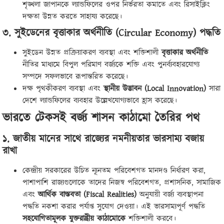
শৃঙ্খলা জাপানকে ল্যান্ডফিলের ওপর নির্ভরতা কমাতে এবং রিসাইক্লিং
দক্ষতা উন্নত করতে সাহায্য করেছে।
৩. সুইডেনের বৃত্তাকার অর্থনীতি (Circular Economy) পদ্ধতি
সুইডেন উন্নত প্রক্রিয়াকরণ ব্যবস্থা এবং শক্তিশালী
বৃত্তাকার অর্থনীতি
নীতির মাধ্যমে বিপুল পরিমাণ বর্জ্যকে শক্তি এবং পুনর্ব্যবহারযোগ্য
সম্পদে সফলভাবে রূপান্তরিত করেছে।
দক্ষ পৃথকীকরণ ব্যবস্থা এবং
স্থানীয় উদ্ভাবন (Local Innovation)
সারা
দেশে ল্যান্ডফিলের ব্যবহার উল্লেখযোগ্যভাবে হ্রাস করেছে।
ভারতে টেকসই বর্জ্য শাসন কাঠামো তৈরির পথ
১. জাতীয় মানের সাথে রাজ্যের নমনীয়তার ভারসাম্য বজায়
রাখা
কেন্দ্রীয় সরকারের উচিত ন্যূনতম পরিবেশগত মানদণ্ড নির্ধারণ করা,
পাশাপাশি রাজ্যগুলোকে তাদের নিজস্ব পরিবেশগত, প্রশাসনিক, সামাজিক
এবং
আর্থিক বাস্তবতা (Fiscal Realities)
অনুযায়ী বর্জ্য ব্যবস্থাপনা
পদ্ধতি নকশা করার পর্যাপ্ত সুযোগ দেওয়া। এই ভারসাম্যপূর্ণ পদ্ধতি
সহযোগিতামূলক যুক্তরাষ্ট্রীয় কাঠামোকে
শক্তিশালী করবে।