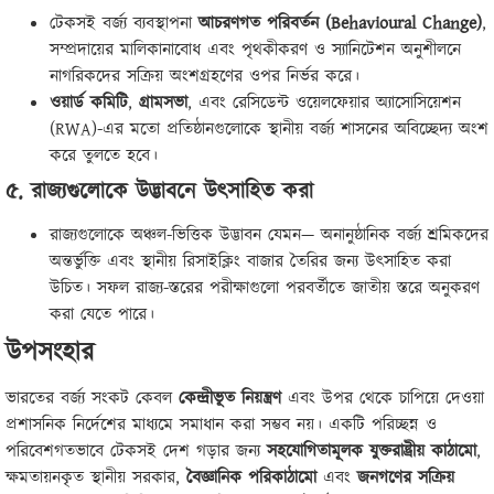
টেকসই বর্জ্য ব্যবস্থাপনা
আচরণগত পরিবর্তন (Behavioural Change)
,
সম্প্রদায়ের মালিকানাবোধ এবং পৃথকীকরণ ও স্যানিটেশন অনুশীলনে
নাগরিকদের সক্রিয় অংশগ্রহণের ওপর নির্ভর করে।
ওয়ার্ড কমিটি
,
গ্রামসভা
, এবং রেসিডেন্ট ওয়েলফেয়ার অ্যাসোসিয়েশন
(RWA)-এর মতো প্রতিষ্ঠানগুলোকে স্থানীয় বর্জ্য শাসনের অবিচ্ছেদ্য অংশ
করে তুলতে হবে।
৫. রাজ্যগুলোকে উদ্ভাবনে উৎসাহিত করা
রাজ্যগুলোকে অঞ্চল-ভিত্তিক উদ্ভাবন যেমন— অনানুষ্ঠানিক বর্জ্য শ্রমিকদের
অন্তর্ভুক্তি এবং স্থানীয় রিসাইক্লিং বাজার তৈরির জন্য উৎসাহিত করা
উচিত। সফল রাজ্য-স্তরের পরীক্ষাগুলো পরবর্তীতে জাতীয় স্তরে অনুকরণ
করা যেতে পারে।
উপসংহার
ভারতের বর্জ্য সংকট কেবল
কেন্দ্রীভূত নিয়ন্ত্রণ
এবং উপর থেকে চাপিয়ে দেওয়া
প্রশাসনিক নির্দেশের মাধ্যমে সমাধান করা সম্ভব নয়। একটি পরিচ্ছন্ন ও
পরিবেশগতভাবে টেকসই দেশ গড়ার জন্য
সহযোগিতামূলক যুক্তরাষ্ট্রীয় কাঠামো
,
ক্ষমতায়নকৃত স্থানীয় সরকার,
বৈজ্ঞানিক পরিকাঠামো
এবং
জনগণের সক্রিয়