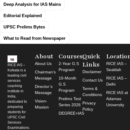
Deep Analysis for IAS Mains
Editorial Explained
UPSC Prelims Bytes
What to Read from Newspaper
About
Courses
Quick
Locatio
Links
About Us
2-Year G.S
RICE IAS –
RICE IAS –
Program
Sealdah
Kolkata is a
Disclaimer
Chairman's
leading civil
Message
10-Month
RICE IAS –
Contact Us
services
G.S
Delhi
coaching
Director’s
Terms &
Program
institute in
Message
RICE IAS at
Conditions
India,
Prelims Test
Adamas
Vision-
dedicated to
Privacy
Series 2026
University
preparing
Mission
Policy
students for
DEGREE+IAS
UPSC Civil
Services
Examinations.