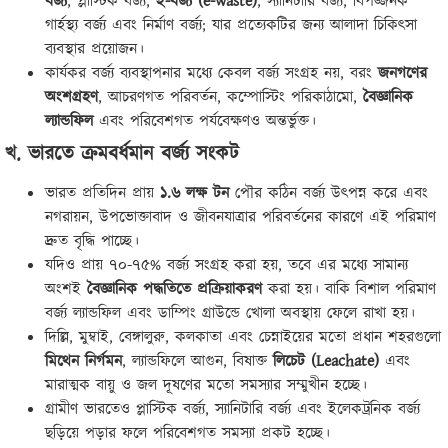
বর্জ্য
, প্লাস্টিক বর্জ্য,
ই-বর্জ্য (e-waste)
, স্যানিটারি বর্জ্য, বিপজ্জনক
গার্হস্থ্য বর্জ্য এবং নির্মাণ বর্জ্য; যার প্রত্যেকটির জন্য আলাদা চিকিৎসা
ব্যবস্থার প্রয়োজন।
কার্যকর বর্জ্য ব্যবস্থাপনার মধ্যে কেবল বর্জ্য সংগ্রহ নয়, বরং
জনগণের
অংশগ্রহণ
, আচরণগত পরিবর্তন, কম্পোস্টিং পরিকাঠামো,
বৈজ্ঞানিক
ল্যান্ডফিল
এবং পরিবেশগত পর্যবেক্ষণও অন্তর্ভুক্ত।
খ. ভারতে ক্রমবর্ধমান বর্জ্য সংকট
ভারত প্রতিদিন প্রায়
১.৬ লক্ষ টন
পৌর কঠিন বর্জ্য উৎপন্ন করে এবং
নগরায়ন, উপভোক্তাবাদ ও জীবনযাত্রার পরিবর্তনের কারণে এই পরিমাণ
দ্রুত বৃদ্ধি পাচ্ছে।
যদিও প্রায় ৭০-৭৫% বর্জ্য সংগ্রহ করা হয়, তবে এর মধ্যে সামান্য
অংশই
বৈজ্ঞানিক পদ্ধতিতে প্রক্রিয়াকরণ
করা হয়। বাকি বিশাল পরিমাণ
বর্জ্য ল্যান্ডফিল এবং ডাম্পিং গ্রাউন্ডে খোলা অবস্থায় ফেলে রাখা হয়।
দিল্লি, মুম্বাই, বেঙ্গালুরু, কলকাতা এবং চেন্নাইয়ের মতো প্রধান শহরগুলো
মিথেন নির্গমন
, ল্যান্ডফিলে আগুন, বিষাক্ত
লিচেট (Leachate)
এবং
মারাত্মক বায়ু ও জল দূষণের মতো সমস্যার সম্মুখীন হচ্ছে।
গ্রামীণ ভারতেও প্লাস্টিক বর্জ্য, স্যানিটারি বর্জ্য এবং ইলেকট্রনিক বর্জ্য
ছড়িয়ে পড়ার ফলে পরিবেশগত সমস্যা প্রকট হচ্ছে।