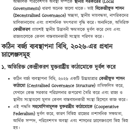
আঞ্চলিক পরিবেশগত অবস্থা সম্পর্কে
স্থানীয় সরকারের (Local
Governments)
ধারণা অনেক ভালো থাকে। তাই
বিকেন্দ্রীভূত শাসন
(Decentralised Governance)
স্বচ্ছতা, স্থানীয় দায়বদ্ধতা, নাগরিকদের
মালিকানাবোধ এবং প্রশাসনিক তৎপরতা বৃদ্ধি করে। অন্যদিকে, অতিরিক্ত
কেন্দ্রীকরণ
প্রায়শই স্থানীয় উদ্ভাবনী ক্ষমতাকে দুর্বল করে দেয় এবং
রাজ্যগুলোকে কেবল বাস্তবায়নকারী সংস্থায় পরিণত করে।
কঠিন বর্জ্য ব্যবস্থাপনা বিধি, ২০২৬-এর প্রধান
চ্যালেঞ্জসমূহ
১. অতিরিক্ত কেন্দ্রীকরণ যুক্তরাষ্ট্রীয় কাঠামোকে দুর্বল করে
কঠিন বর্জ্য ব্যবস্থাপনা বিধি, ২০২৬ একটি উচ্চমাত্রার
কেন্দ্রীভূত শাসন
কাঠামো (Centralised Governance Structure)
প্রতিফলিত করে,
যেখানে কেন্দ্র সরকার পরিচালনার রূপরেখা তৈরি করে এবং রাজ্য ও
স্থানীয় সংস্থাগুলো মূলত কেবল বাস্তবায়নকারী সংস্থা হিসেবে কাজ করে।
এই পদ্ধতি
সহযোগিতামূলক যুক্তরাষ্ট্রীয় কাঠামোকে (Cooperative
Federalism)
দুর্বল করে, কারণ বিভিন্ন রাজ্যের প্রশাসনিক সক্ষমতা,
আর্থিক সম্পদ, পরিবেশগত অবস্থা এবং শাসনের চ্যালেঞ্জগুলো ভিন্ন ভিন্ন
হয়।