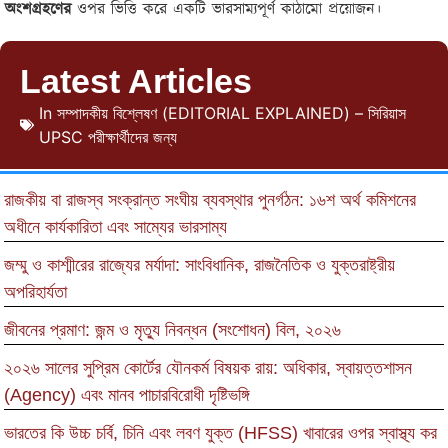
অংশগ্রহণের
ওপর ভিত্তি করে একটি ভারসাম্যপূর্ণ কাঠামো প্রয়োজন।
Latest Articles
In
সম্পাদকীয় বিশ্লেষণ (EDITORIAL EXPLAINED) – সিরিয়াস
UPSC পরীক্ষার্থীদের জন্য
রাজকীয় বা রাজস্ব সংক্রান্ত সংঘীয় ব্যবস্থার পুনর্গঠন: ১৬শ অর্থ কমিশনের
অধীনে কার্যকারিতা এবং সাম্যের ভারসাম্য
জম্মু ও কাশ্মীরের রাজ্যের মর্যাদা: সাংবিধানিক, রাজনৈতিক ও যুক্তরাষ্ট্রীয়
অপরিহার্যতা
জীবনের প্রমাণ: জন্ম ও মৃত্যু নিবন্ধন (সংশোধন) বিল, ২০২৬
২০২৬ সালের সুপ্রিম কোর্টের যৌনকর্ম বিষয়ক রায়: অধিকার, স্বায়ত্তশাসন
(Agency) এবং মানব পাচারবিরোধী দৃষ্টিভঙ্গি
ভারতের কি উচ্চ চর্বি, চিনি এবং লবণ যুক্ত (HFSS) খাবারের ওপর স্বাস্থ্য কর