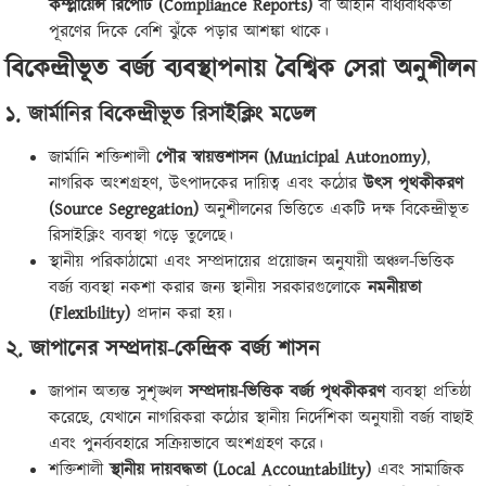
কম্প্লায়েন্স রিপোর্ট (Compliance Reports)
বা আইনি বাধ্যবাধকতা
পূরণের দিকে বেশি ঝুঁকে পড়ার আশঙ্কা থাকে।
বিকেন্দ্রীভূত বর্জ্য ব্যবস্থাপনায় বৈশ্বিক সেরা অনুশীলন
১. জার্মানির বিকেন্দ্রীভূত রিসাইক্লিং মডেল
জার্মানি শক্তিশালী
পৌর স্বায়ত্তশাসন (Municipal Autonomy)
,
নাগরিক অংশগ্রহণ, উৎপাদকের দায়িত্ব এবং কঠোর
উৎস পৃথকীকরণ
(Source Segregation)
অনুশীলনের ভিত্তিতে একটি দক্ষ বিকেন্দ্রীভূত
রিসাইক্লিং ব্যবস্থা গড়ে তুলেছে।
স্থানীয় পরিকাঠামো এবং সম্প্রদায়ের প্রয়োজন অনুযায়ী অঞ্চল-ভিত্তিক
বর্জ্য ব্যবস্থা নকশা করার জন্য স্থানীয় সরকারগুলোকে
নমনীয়তা
(Flexibility)
প্রদান করা হয়।
২. জাপানের সম্প্রদায়-কেন্দ্রিক বর্জ্য শাসন
জাপান অত্যন্ত সুশৃঙ্খল
সম্প্রদায়-ভিত্তিক বর্জ্য পৃথকীকরণ
ব্যবস্থা প্রতিষ্ঠা
করেছে, যেখানে নাগরিকরা কঠোর স্থানীয় নির্দেশিকা অনুযায়ী বর্জ্য বাছাই
এবং পুনর্ব্যবহারে সক্রিয়ভাবে অংশগ্রহণ করে।
শক্তিশালী
স্থানীয় দায়বদ্ধতা (Local Accountability)
এবং সামাজিক