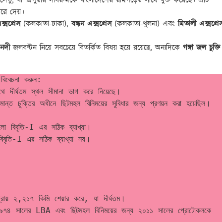
সেতু, যা ত্রিপুরার সাবরুমকে বাংলাদেশের রামগড়ের সাথে যুক্ত করেছে। এটি
করে দেয়।
ক্সপ্রেস
(কলকাতা-ঢাকা),
বন্ধন এক্সপ্রেস
(কলকাতা-খুলনা) এবং
মিতালী এক্সপ্রে
 নদী
জলবণ্টন নিয়ে সবচেয়ে বিতর্কিত বিষয় হয়ে রয়েছে, অন্যদিকে
গঙ্গা জল চুক্তি
 বিবেচনা করুন:
াথে দীর্ঘতম স্থল সীমানা ভাগ করে নিয়েছে।
ত চুক্তির অধীনে ছিটমহল বিনিময়ের সুবিধার জন্য প্রণয়ন করা হয়েছিল।
 বিবৃতি-I এর সঠিক ব্যাখ্যা।
বৃতি-I এর সঠিক ব্যাখ্যা নয়।
্রায় ২,২১৭ কিমি শেয়ার করে, যা দীর্ঘতম।
৭৪ সালের LBA এবং ছিটমহল বিনিময়ের জন্য ২০১১ সালের প্রোটোকলকে 