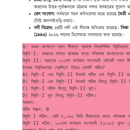
মৈত্রী সেতু:
ফেনী নদীর
উপর নির্মিত ১.৯ কিমি দীর্ঘ একটি 
ভারতের উত্তর-পূর্বাঞ্চলকে চট্টগ্রাম বন্দর ব্যবহারের সুযোগ 
রেল সংযোগ:
বর্তমানে সচল রুটগুলোর মধ্যে রয়েছে
মৈত্রী এ
(নিউ জলপাইগুড়ি-ঢাকা)।
নদী বিরোধ:
৫৪টি নদী এই সীমান্ত অতিক্রম করেছে।
তিস্তা
(১৯৯৬)
২০২৬ সালের ডিসেম্বরে নবায়নের কথা রয়েছে।
Q: ভারত-বাংলাদেশ স্থল সীমান্ত প্রসঙ্গে নিম্নলিখিত বিবৃতিগুলো
বিবৃতি-I: ভারতের সমস্ত রাজ্যের মধ্যে পশ্চিমবঙ্গ বাংলাদেশের স
বিবৃতি-II: ভারতের ১০০তম সংবিধান সংশোধনী আইনটি স্থল সীমান্
উপরের বিবৃতিগুলোর প্রেক্ষিতে নিচের কোনটি সঠিক?
A) বিবৃতি-I এবং বিবৃতি-II উভয়ই সঠিক এবং বিবৃতি-II হলো
B) বিবৃতি-I এবং বিবৃতি-II উভয়ই সঠিক কিন্তু বিবৃতি-II বি
C) বিবৃতি-I সঠিক কিন্তু বিবৃতি-II ভুল।
D) বিবৃতি-I ভুল কিন্তু বিবৃতি-II সঠিক।
সমাধান:
সঠিক বিকল্প: B
বিবৃতি I সঠিক: মোট ৪,০৯৬ কিমি সীমান্তের মধ্যে পশ্চিমবঙ্গ প
বিবৃতি II সঠিক: ১০০তম সংবিধান সংশোধনী (২০১৫) মূলত ১৯