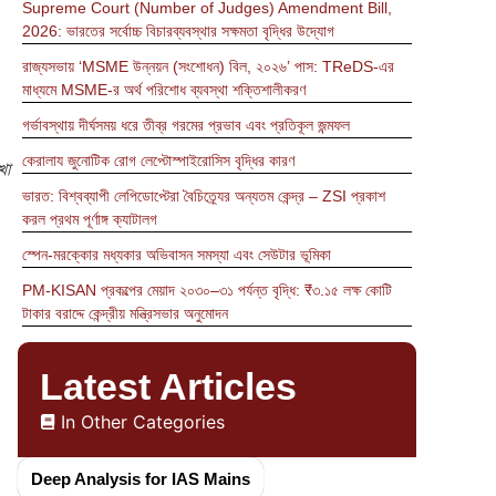
Supreme Court (Number of Judges) Amendment Bill,
2026: ভারতের সর্বোচ্চ বিচারব্যবস্থার সক্ষমতা বৃদ্ধির উদ্যোগ
রাজ্যসভায় ‘MSME উন্নয়ন (সংশোধন) বিল, ২০২৬’ পাস: TReDS-এর
মাধ্যমে MSME-র অর্থ পরিশোধ ব্যবস্থা শক্তিশালীকরণ
গর্ভাবস্থায় দীর্ঘসময় ধরে তীব্র গরমের প্রভাব এবং প্রতিকূল জন্মফল
কেরালায জুনোটিক রোগ লেপ্টোস্পাইরোসিস বৃদ্ধির কারণ
খা
ভারত: বিশ্বব্যাপী লেপিডোপ্টেরা বৈচিত্র্যের অন্যতম কেন্দ্র – ZSI প্রকাশ
করল প্রথম পূর্ণাঙ্গ ক্যাটালগ
স্পেন-মরক্কোর মধ্যকার অভিবাসন সমস্যা এবং সেউটার ভূমিকা
PM-KISAN প্রকল্পের মেয়াদ ২০৩০–৩১ পর্যন্ত বৃদ্ধি: ₹৩.১৫ লক্ষ কোটি
টাকার বরাদ্দে কেন্দ্রীয় মন্ত্রিসভার অনুমোদন
Latest Articles
In Other Categories
Deep Analysis for IAS Mains