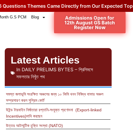
tions Themes Came Directly from Our Expected Topics.
Month G.S PCM
Blog
Admissions Open for
12th August GS Batch
Register Now
Latest Articles
In
DAILY PRELIMS BYTES – প্রিলিমসে
সফলতার নিখুঁত পথ
সমস্ত জলাভূমি সংরক্ষিত অঞ্চলের জন্য ১০ কিমি খনন নিষিদ্ধ বাফার অঞ্চল
সম্প্রসারণ করল সুপ্রিম কোর্ট
উইন্ড টারবাইন নির্মাতারা রপ্তানি-সংযুক্ত প্রণোদনা (Export-linked
Incentives)দাবি করছেন
উত্তর আটলান্টিক চুক্তি সংস্থা (NATO)