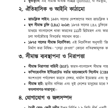
ভূপ্রকৃতি:
এই সীমান্ত অত্যন্ত সচ্ছিদ্র (porous), যা সমভূম
২. ঐতিহাসিক ও আইনি কাঠামো
র‍্যাডক্লিফ লাইন:
১৯৪৭ সালের দেশভাগের সময় র‍্যাডক্লিফ 
স্থল সীমান্ত চুক্তি (LBA) ২০১৫:
১৯৭৪ সালের LBA চুক্তিকে
মাধ্যমে বাংলাদেশে থাকা ভারতের ১১১টি ছিটমহল এবং ভা
চলা সার্বভৌমত্ব বিতর্কের সমাধান করে।
১৯৭৫ সালের সীমান্ত নির্দেশিকা:
এই নির্দেশিকা অনুযায়ী ‘জ
নির্মাণ করা নিষিদ্ধ। “বেড়া দেওয়া” কোনো প্রতিরক্ষামূলক ক
৩. সীমান্ত ব্যবস্থাপনা ও নিরাপত্তা
সীমান্ত নিরাপত্তা বাহিনী (BSF):
ভারত-বাংলাদেশ সীমান্ত পাহার
কম্প্রিহেনসিভ ইন্টিগ্রেটেড বর্ডার ম্যানেজমেন্ট সিস্টেম (CI
অংশগুলো পর্যবেক্ষণ করতে সেন্সর, থার্মাল ইমেজার এবং ভূগর
সীমান্ত হাট:
স্থানীয় বাণিজ্য এবং দুই দেশের মানুষের মধ্যে সম
কমলাসাগর-তারাপুর
)।
৪. যোগাযোগ ও জলসম্পদ