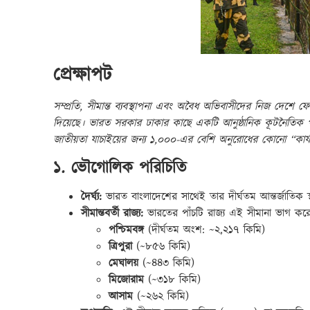
প্রেক্ষাপট
সম্প্রতি, সীমান্ত ব্যবস্থাপনা এবং অবৈধ অভিবাসীদের নিজ দেশে 
দিয়েছে। ভারত সরকার ঢাকার কাছে একটি আনুষ্ঠানিক কূটনৈতিক প
জাতীয়তা যাচাইয়ের জন্য ১,০০০-এর বেশি অনুরোধের কোনো “কার্যকর 
১. ভৌগোলিক পরিচিতি
দৈর্ঘ্য:
ভারত বাংলাদেশের সাথেই তার দীর্ঘতম আন্তর্জাতিক স্থল 
সীমান্তবর্তী রাজ্য:
ভারতের পাঁচটি রাজ্য এই সীমানা ভাগ করে
পশ্চিমবঙ্গ
(দীর্ঘতম অংশ: ~২,২১৭ কিমি)
ত্রিপুরা
(~৮৫৬ কিমি)
মেঘালয়
(~৪৪৩ কিমি)
মিজোরাম
(~৩১৮ কিমি)
আসাম
(~২৬২ কিমি)