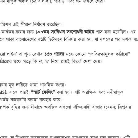
ি, নদীমাতৃক অঞ্চল (চর এলাকা), পাহাড় এবং ঘন জঙ্গলে ঘেরা।
কমিশন এই সীমানা নির্ধারণ করেছিল।
 কার্যকর করার জন্য
১০০তম সংবিধান সংশোধনী আইন
পাস করা হয়েছিল। এর
রতে থাকা বাংলাদেশের ৫১টি ছিটমহল বিনিময় করা হয়, যা দশকের পর দশক ধর
িরো লাইন’ বা শূন্য রেখার
১৫০ গজের
মধ্যে কোনো “প্রতিরক্ষামূলক কাঠামো”
াঠামোর মধ্যে পড়ে কি না, তা নিয়ে প্রায়ই বিতর্ক দেখা দেয়।
ার মূল দায়িত্বে থাকা প্রাথমিক সংস্থা।
BMS):
একে প্রায়ই
“স্মার্ট ফেন্সিং”
বলা হয়। এটি অরক্ষিত এবং নদীমাতৃক
্ভস্থ নজরদারি ব্যবস্থা ব্যবহার করে।
্পর্ক বৃদ্ধির জন্য সীমান্তে অবস্থিত এগুলো ঐতিহ্যবাহী বাজার (যেমন: ত্রিপুরার