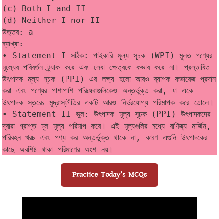
(c) Both I and II
(d) Neither I nor II
উত্তর: a
ব্যাখ্যা:
• Statement I সঠিক: পাইকারি মূল্য সূচক (WPI) মূলত পণ্যের 
মূল্যের পরিবর্তন ট্র্যাক করে এবং সেবা ক্ষেত্রকে কভার করে না। প্রস্তাবিত 
উৎপাদক মূল্য সূচক (PPI) এর লক্ষ্য হলো আরও ব্যাপক কভারেজ প্রদান 
করা এবং পণ্যের পাশাপাশি পরিষেবাগুলিকেও অন্তর্ভুক্ত করা, যা একে 
উৎপাদক-স্তরের মুদ্রাস্ফীতির একটি আরও নির্ভরযোগ্য পরিমাপক করে তোলে।
• Statement II ভুল: উৎপাদক মূল্য সূচক (PPI) উৎপাদকদের 
দ্বারা প্রাপ্ত মূল মূল্য পরিমাপ করে। এই মূল্যগুলির মধ্যে বাণিজ্য মার্জিন, 
পরিবহন খরচ এবং পণ্য কর অন্তর্ভুক্ত থাকে না, কারণ এগুলি উৎপাদকের 
কাছে অবশিষ্ট থাকা পরিমাণের অংশ নয়।
Practice Today’s MCQs