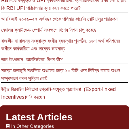
RBI-এর উদ্বৃত্ত ও UPI ব্যবহারকারী চার্জ: ব্যবহারকারীদের ওপর চার্জ ছাড়াই
কি RBI UPI পরিচালনার ব্যয় বহন করতে পারে?
আরবিআই ২০২৬–২৭ অর্থবছর থেকে পলিমার কারেন্সি নোট চালুর পরিকল্পনা
মেঘালয় ক্লাউডেড লেপার্ড সংরক্ষণে বিশেষ মিশন চালু করেছে
রাজকীয় বা রাজস্ব সংক্রান্ত সংঘীয় ব্যবস্থার পুনর্গঠন: ১৬শ অর্থ কমিশনের
অধীনে কার্যকারিতা এবং সাম্যের ভারসাম্য
ডাল উৎপাদনে ‘আত্মনির্ভরতা’ মিশন কী?
সমস্ত জলাভূমি সংরক্ষিত অঞ্চলের জন্য ১০ কিমি খনন নিষিদ্ধ বাফার অঞ্চল
সম্প্রসারণ করল সুপ্রিম কোর্ট
উইন্ড টারবাইন নির্মাতারা রপ্তানি-সংযুক্ত প্রণোদনা (Export-linked
Incentives)দাবি করছেন
Latest Articles
In Other Categories