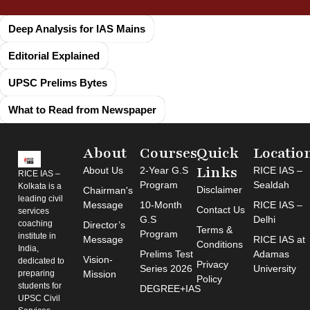
Deep Analysis for IAS Mains
Editorial Explained
UPSC Prelims Bytes
What to Read from Newspaper
About
Courses
Quick
Locatio
Links
About Us
2-Year G.S
RICE IAS –
RICE IAS –
Program
Sealdah
Kolkata is a
Disclaimer
Chairman's
leading civil
Message
10-Month
RICE IAS –
Contact Us
services
G.S
Delhi
coaching
Director’s
Terms &
Program
institute in
Message
RICE IAS at
Conditions
India,
Prelims Test
Adamas
Vision-
dedicated to
Privacy
Series 2026
University
preparing
Mission
Policy
students for
DEGREE+IAS
UPSC Civil