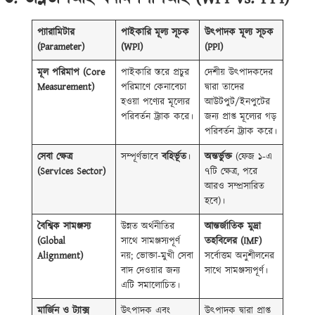
প্যারামিটার
পাইকারি মূল্য সূচক
উৎপাদক মূল্য সূচক
(Parameter)
(WPI)
(PPI)
মূল পরিমাপ (Core
পাইকারি স্তরে প্রচুর
দেশীয় উৎপাদকদের
Measurement)
পরিমাণে কেনাবেচা
দ্বারা তাদের
হওয়া পণ্যের মূল্যের
আউটপুট/ইনপুটের
পরিবর্তন ট্র্যাক করে।
জন্য প্রাপ্ত মূল্যের গড়
পরিবর্তন ট্র্যাক করে।
সেবা ক্ষেত্র
সম্পূর্ণভাবে
বহির্ভূত
।
অন্তর্ভুক্ত
(ফেজ ১-এ
(Services Sector)
৭টি ক্ষেত্র, পরে
আরও সম্প্রসারিত
হবে)।
বৈশ্বিক সামঞ্জস্য
উন্নত অর্থনীতির
আন্তর্জাতিক মুদ্রা
(Global
সাথে সামঞ্জস্যপূর্ণ
তহবিলের (IMF)
Alignment)
নয়; ভোক্তা-মুখী সেবা
সর্বোত্তম অনুশীলনের
বাদ দেওয়ার জন্য
সাথে সামঞ্জস্যপূর্ণ।
এটি সমালোচিত।
মার্জিন ও ট্যাক্স
উৎপাদক এবং
উৎপাদক দ্বারা প্রাপ্ত