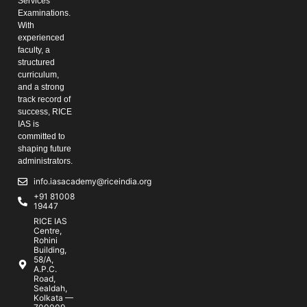
Services
Examinations.
With
experienced
faculty, a
structured
curriculum,
and a strong
track record of
success, RICE
IAS is
committed to
shaping future
administrators.
info.iasacademy@riceindia.org
+91 81008
19447
RICE IAS
Centre,
Rohini
Building,
58/A,
A.P.C.
Road,
Sealdah,
Kolkata —