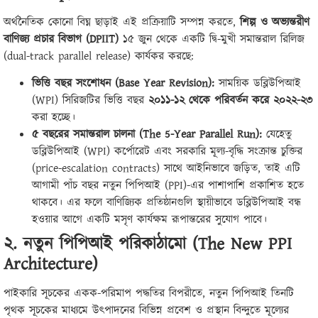
অর্থনৈতিক কোনো বিঘ্ন ছাড়াই এই প্রক্রিয়াটি সম্পন্ন করতে,
শিল্প ও অভ্যন্তরীণ
বাণিজ্য প্রচার বিভাগ (DPIIT)
১৫ জুন থেকে একটি দ্বি-মুখী সমান্তরাল রিলিজ
(dual-track parallel release) কার্যকর করছে:
ভিত্তি বছর সংশোধন (Base Year Revision):
সাময়িক ডব্লিউপিআই
(WPI) সিরিজটির ভিত্তি বছর
২০১১-১২ থেকে পরিবর্তন করে ২০২২-২৩
করা হচ্ছে।
৫ বছরের সমান্তরাল চালনা (The 5-Year Parallel Run):
যেহেতু
ডব্লিউপিআই (WPI) কর্পোরেট এবং সরকারি মূল্য-বৃদ্ধি সংক্রান্ত চুক্তির
(price-escalation contracts) সাথে আইনিভাবে জড়িত, তাই এটি
আগামী পাঁচ বছর নতুন পিপিআই (PPI)-এর পাশাপাশি প্রকাশিত হতে
থাকবে। এর ফলে বাণিজ্যিক প্রতিষ্ঠানগুলি স্থায়ীভাবে ডব্লিউপিআই বন্ধ
হওয়ার আগে একটি মসৃণ কার্যক্ষম রূপান্তরের সুযোগ পাবে।
২. নতুন পিপিআই পরিকাঠামো (The New PPI
Architecture)
পাইকারি সূচকের একক-পরিমাপ পদ্ধতির বিপরীতে, নতুন পিপিআই তিনটি
পৃথক সূচকের মাধ্যমে উৎপাদনের বিভিন্ন প্রবেশ ও প্রস্থান বিন্দুতে মূল্যের