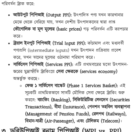
পরিবর্তন ট্র্যাক করে:
আউটপুট পিপিআই (Output PPI):
উৎপাদিত পণ্য যখন কারখানার
মেঝে থেকে বেরিয়ে যায়, তখন দেশীয় উৎপাদকদের দ্বারা প্রাপ্ত
ভৌগোলিক বা মূল মূল্যের (basic prices)
গড় পরিবর্তন এটি ক্যাপচার
করে।
ট্রায়াল ইনপুট পিপিআই (Trial Input PPI):
কাঁচামাল এবং মধ্যবর্তী
পণ্যগুলি (intermediate inputs) যখন উৎপাদন প্রক্রিয়ায় প্রবেশ
করে, তখন তাদের মূল্যের ওঠানামা পরিমাপ করে।
সার্ভিসেস পিপিআই (Services PPI):
এটি প্রথমবারের মতো উৎপাদন-
স্তরের মুদ্রাস্ফীতি ট্র্যাকিংয়ে
সেবা ক্ষেত্রকে (services economy)
অন্তর্ভুক্ত করছে।
ফেজ ১ সার্ভিসেস বাস্কেট (Phase 1 Services Basket):
এই
সূচকটি প্রাথমিকভাবে সাতটি মৌলিক সেবা ক্ষেত্রে ট্র্যাকিং শুরু
করবে:
ব্যাংকিং (Banking), সিকিউরিটিজ লেনদেন (Securities
Transactions), বীমা (Insurance), পেনশন তহবিল ব্যবস্থাপনা
(Management of Pension Funds), রেলপথ (Railways),
বিমান-যাত্রী (Air-Passenger), এবং টেলিকম (Telecom)
।
৩. ডব্লিউপিআই বনাম পিপিআই (WPI vs. PPI)