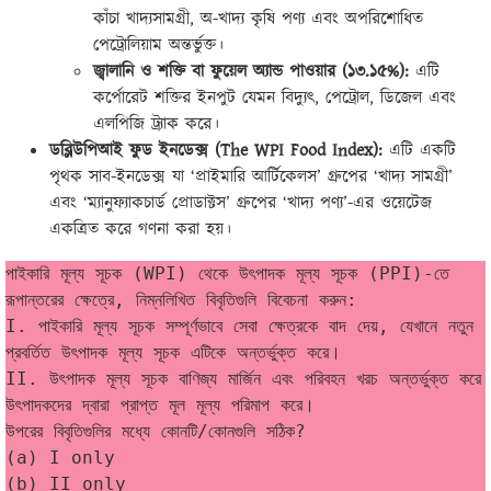
কাঁচা খাদ্যসামগ্রী, অ-খাদ্য কৃষি পণ্য এবং অপরিশোধিত
পেট্রোলিয়াম অন্তর্ভুক্ত।
জ্বালানি ও শক্তি বা ফুয়েল অ্যান্ড পাওয়ার (১৩.১৫%):
এটি
কর্পোরেট শক্তির ইনপুট যেমন বিদ্যুৎ, পেট্রোল, ডিজেল এবং
এলপিজি ট্র্যাক করে।
ডব্লিউপিআই ফুড ইনডেক্স (The WPI Food Index):
এটি একটি
পৃথক সাব-ইনডেক্স যা ‘প্রাইমারি আর্টিকেলস’ গ্রুপের ‘খাদ্য সামগ্রী’
এবং ‘ম্যানুফ্যাকচার্ড প্রোডাক্টস’ গ্রুপের ‘খাদ্য পণ্য’-এর ওয়েটেজ
একত্রিত করে গণনা করা হয়।
পাইকারি মূল্য সূচক (WPI) থেকে উৎপাদক মূল্য সূচক (PPI)-তে 
রূপান্তরের ক্ষেত্রে, নিম্নলিখিত বিবৃতিগুলি বিবেচনা করুন:
I. পাইকারি মূল্য সূচক সম্পূর্ণভাবে সেবা ক্ষেত্রকে বাদ দেয়, যেখানে নতুন 
প্রবর্তিত উৎপাদক মূল্য সূচক এটিকে অন্তর্ভুক্ত করে।
II. উৎপাদক মূল্য সূচক বাণিজ্য মার্জিন এবং পরিবহন খরচ অন্তর্ভুক্ত করে 
উৎপাদকদের দ্বারা প্রাপ্ত মূল মূল্য পরিমাপ করে।
উপরের বিবৃতিগুলির মধ্যে কোনটি/কোনগুলি সঠিক?
(a) I only
(b) II only