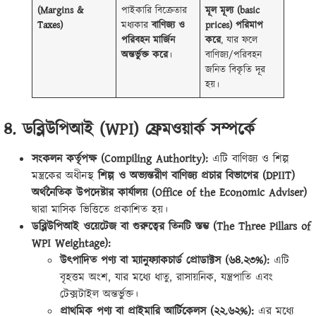
(Margins &
পাইকারি বিক্রেতার
মূল মূল্য (basic
Taxes)
মধ্যকার
বাণিজ্য ও
prices) পরিমাপ
পরিবহন মার্জিন
করে
, যার ফলে
অন্তর্ভুক্ত করে
।
বাণিজ্য/পরিবহন
জনিত বিকৃতি দূর
হয়।
৪. ডব্লিউপিআই (WPI) ফ্রেমওয়ার্ক সম্পর্কে
সংকলন কর্তৃপক্ষ (Compiling Authority):
এটি বাণিজ্য ও শিল্প
মন্ত্রকের অধীনস্থ
শিল্প ও অভ্যন্তরীণ বাণিজ্য প্রচার বিভাগের (DPIIT)
অর্থনৈতিক উপদেষ্টার কার্যালয় (Office of the Economic Adviser)
দ্বারা মাসিক ভিত্তিতে প্রকাশিত হয়।
ডব্লিউপিআই ওয়েটেজ বা গুরুত্বের তিনটি স্তম্ভ (The Three Pillars of
WPI Weightage):
উৎপাদিত পণ্য বা ম্যানুফ্যাকচার্ড প্রোডাক্টস (৬৪.২৩%):
এটি
বৃহত্তম অংশ, যার মধ্যে ধাতু, রাসায়নিক, যন্ত্রপাতি এবং
টেক্সটাইল অন্তর্ভুক্ত।
প্রাথমিক পণ্য বা প্রাইমারি আর্টিকেলস (২২.৬২%):
এর মধ্যে