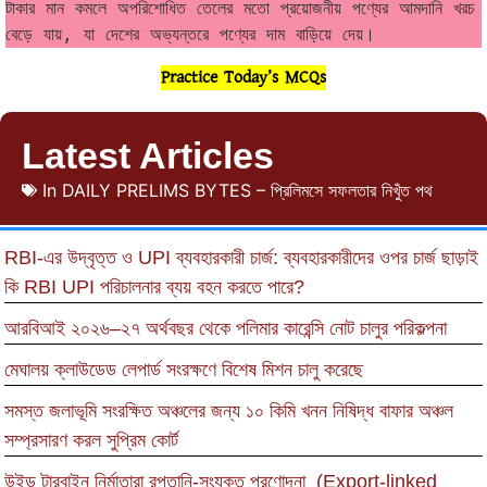
টাকার মান কমলে অপরিশোধিত তেলের মতো প্রয়োজনীয় পণ্যের আমদানি খরচ 
বেড়ে যায়, যা দেশের অভ্যন্তরে পণ্যের দাম বাড়িয়ে দেয়।
Practice Today’s MCQs
Latest Articles
In
DAILY PRELIMS BYTES – প্রিলিমসে সফলতার নিখুঁত পথ
RBI-এর উদ্বৃত্ত ও UPI ব্যবহারকারী চার্জ: ব্যবহারকারীদের ওপর চার্জ ছাড়াই
কি RBI UPI পরিচালনার ব্যয় বহন করতে পারে?
আরবিআই ২০২৬–২৭ অর্থবছর থেকে পলিমার কারেন্সি নোট চালুর পরিকল্পনা
মেঘালয় ক্লাউডেড লেপার্ড সংরক্ষণে বিশেষ মিশন চালু করেছে
সমস্ত জলাভূমি সংরক্ষিত অঞ্চলের জন্য ১০ কিমি খনন নিষিদ্ধ বাফার অঞ্চল
সম্প্রসারণ করল সুপ্রিম কোর্ট
উইন্ড টারবাইন নির্মাতারা রপ্তানি-সংযুক্ত প্রণোদনা (Export-linked