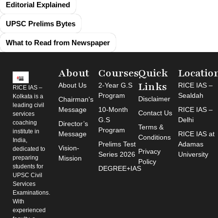
Editorial Explained
UPSC Prelims Bytes
What to Read from Newspaper
About
Courses
Quick
Locatio
Links
About Us
2-Year G.S
RICE IAS –
RICE IAS –
Program
Sealdah
Kolkata is a
Disclaimer
Chairman's
leading civil
Message
10-Month
RICE IAS –
Contact Us
services
G.S
Delhi
coaching
Director’s
Terms &
Program
institute in
Message
RICE IAS at
Conditions
India,
Prelims Test
Adamas
Vision-
dedicated to
Privacy
Series 2026
University
preparing
Mission
Policy
students for
DEGREE+IAS
UPSC Civil
Services
Examinations.
With
experienced