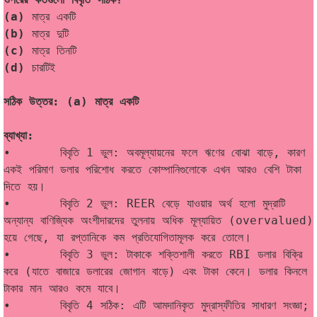
(a) 
মাত্র একটি
(b) 
মাত্র দুটি
(c)
 মাত্র তিনটি
(d)
 চারটিই
সঠিক উত্তর: (a) মাত্র একটি
ব্যাখ্যা:
•	বিবৃতি 1 ভুল: অবমূল্যায়নের ফলে ঋণের বোঝা বাড়ে, কারণ 
একই পরিমাণ ডলার পরিশোধ করতে কোম্পানিগুলোকে এখন আরও বেশি টাকা 
দিতে হয়।
•	বিবৃতি 2 ভুল: REER বেড়ে যাওয়ার অর্থ হলো মুদ্রাটি 
অন্যান্য বাণিজ্যিক অংশীদারদের তুলনায় অধিক মূল্যায়িত (overvalued) 
হয়ে গেছে, যা রপ্তানিকে কম প্রতিযোগিতামূলক করে তোলে।
•	বিবৃতি 3 ভুল: টাকাকে শক্তিশালী করতে RBI ডলার বিক্রি 
করে (যাতে বাজারে ডলারের জোগান বাড়ে) এবং টাকা কেনে। ডলার কিনলে 
টাকার মান আরও কমে যাবে।
•	বিবৃতি 4 সঠিক: এটি আমদানিকৃত মুদ্রাস্ফীতির সাধারণ সংজ্ঞা; 