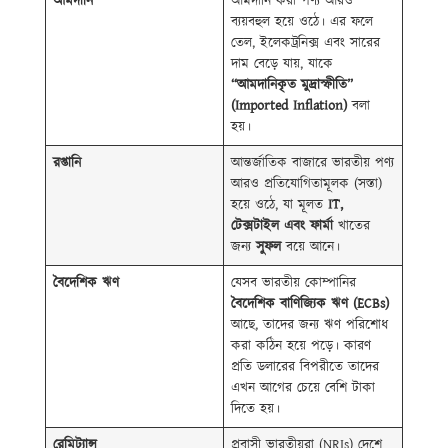
আমদানি
আমদানি করা পণ্য আরও
ব্যয়বহুল হয়ে ওঠে। এর ফলে
তেল, ইলেকট্রনিক্স এবং সারের
দাম বেড়ে যায়, যাকে
“
আমদানিকৃত
মুদ্রাস্ফীতি
”
(Imported Inflation)
বলা
হয়।
রপ্তানি
আন্তর্জাতিক বাজারে ভারতীয় পণ্য
আরও প্রতিযোগিতামূলক (সস্তা)
হয়ে ওঠে, যা মূলত
IT,
টেক্সটাইল
এবং
ফার্মা
খাতের
জন্য
সুফল
বয়ে আনে।
বৈদেশিক
ঋণ
যেসব ভারতীয় কোম্পানির
বৈদেশিক
বাণিজ্যিক
ঋণ
(ECBs)
আছে, তাদের জন্য ঋণ পরিশোধ
করা কঠিন হয়ে পড়ে। কারণ
প্রতি ডলারের বিপরীতে তাদের
এখন আগের চেয়ে বেশি টাকা
দিতে হয়।
রেমিট্যান্স
প্রবাসী ভারতীয়রা (NRIs) দেশে