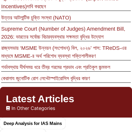
Incentives)দাবি করছেন
উত্তর আটলান্টিক চুক্তি সংস্থা (NATO)
Supreme Court (Number of Judges) Amendment Bill,
2026: ভারতের সর্বোচ্চ বিচারব্যবস্থার সক্ষমতা বৃদ্ধির উদ্যোগ
রাজ্যসভায় ‘MSME উন্নয়ন (সংশোধন) বিল, ২০২৬’ পাস: TReDS-এর
মাধ্যমে MSME-র অর্থ পরিশোধ ব্যবস্থা শক্তিশালীকরণ
গর্ভাবস্থায় দীর্ঘসময় ধরে তীব্র গরমের প্রভাব এবং প্রতিকূল জন্মফল
কেরালায জুনোটিক রোগ লেপ্টোস্পাইরোসিস বৃদ্ধির কারণ
Latest Articles
In Other Categories
Deep Analysis for IAS Mains