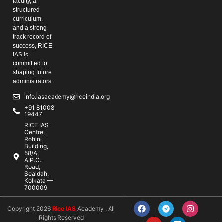
faculty, a
structured
curriculum,
and a strong
track record of
success, RICE
IAS is
committed to
shaping future
administrators.
info.iasacademy@riceindia.org
+91 81008
19447
RICE IAS
Centre,
Rohini
Building,
58/A,
A.P.C.
Road,
Sealdah,
Kolkata —
700009
Copyright 2026
Rice IAS
Academy . All
Rights Reserved