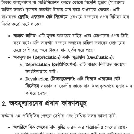
টাকার অবমূল্যায়ন বা ডেপ্রিসিয়েশন বলতে কোনো বিদেশি মুদ্রার (সাধারণত
মার্কিন ডলার) তুলনায় ভারতীয় টাকার মান কমে যাওয়াকে বোঝায়। এটি
সাধারণত
ফ্লোটিং এক্সচেঞ্জ রেট সিস্টেমে
(যেখানে বাজারের ওপর বিনিময় হার
নির্ভর করে) ঘটে থাকে।
বাজার
–
চালিত
:
এটি মূলত বাজারের চাহিদা এবং জোগানের ওপর ভিত্তি
করে ঘটে। যদি ভারতীয় বাজারে ডলারের চাহিদা ডলারের জোগানের
চেয়ে বেশি হয়, তবে টাকার মান দুর্বল হয়ে পড়ে।
অবমূল্যায়ন
(Depreciation)
বনাম মুদ্রাহ্রাস
(Devaluation):
Depreciation (
ডেপ্রিসিয়েশন
):
এটি বাজার-নির্ধারিত ব্যবস্থায়
স্বয়ংক্রিয়ভাবে ঘটে।
Devaluation (
ডিভ্যালুয়েশন
):
এটি
ফিক্সড এক্সচেঞ্জ রেট
সিস্টেমে
সরকার বা কেন্দ্রীয় ব্যাংক দ্বারা ইচ্ছাকৃতভাবে মুদ্রার মান
কমিয়ে দেওয়া।
2.
অবমূল্যায়নের প্রধান কারণসমূহ
বর্তমান এই পরিস্থিতির পেছনে দেশীয় এবং বৈশ্বিক উভয় কারণ দায়ী:
অপরিশোধিত তেলের দাম বৃদ্ধি
:
ভারত তার প্রয়োজনীয় তেলের 80%-