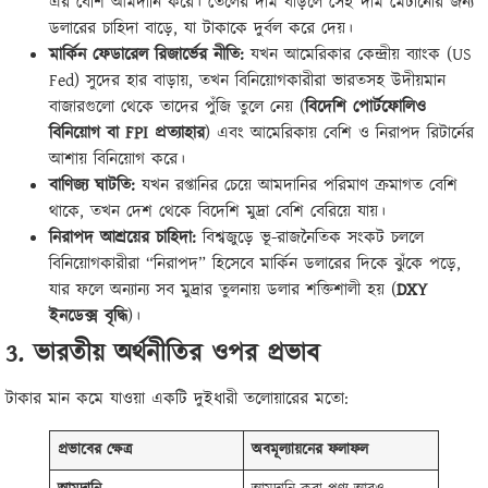
এর বেশি আমদানি করে। তেলের দাম বাড়লে সেই দাম মেটানোর জন্য
ডলারের চাহিদা বাড়ে, যা টাকাকে দুর্বল করে দেয়।
মার্কিন ফেডারেল রিজার্ভের নীতি
:
যখন আমেরিকার কেন্দ্রীয় ব্যাংক (US
Fed) সুদের হার বাড়ায়, তখন বিনিয়োগকারীরা ভারতসহ উদীয়মান
বাজারগুলো থেকে তাদের পুঁজি তুলে নেয় (
বিদেশি পোর্টফোলিও
বিনিয়োগ বা
FPI
প্রত্যাহার
) এবং আমেরিকায় বেশি ও নিরাপদ রিটার্নের
আশায় বিনিয়োগ করে।
বাণিজ্য ঘাটতি
:
যখন রপ্তানির চেয়ে আমদানির পরিমাণ ক্রমাগত বেশি
থাকে, তখন দেশ থেকে বিদেশি মুদ্রা বেশি বেরিয়ে যায়।
নিরাপদ আশ্রয়ের চাহিদা
:
বিশ্বজুড়ে ভূ-রাজনৈতিক সংকট চললে
বিনিয়োগকারীরা “নিরাপদ” হিসেবে মার্কিন ডলারের দিকে ঝুঁকে পড়ে,
যার ফলে অন্যান্য সব মুদ্রার তুলনায় ডলার শক্তিশালী হয় (
DXY
ইনডেক্স বৃদ্ধি
)।
3.
ভারতীয় অর্থনীতির ওপর প্রভাব
টাকার মান কমে যাওয়া একটি দুইধারী তলোয়ারের মতো:
প্রভাবের
ক্ষেত্র
অবমূল্যায়নের
ফলাফল