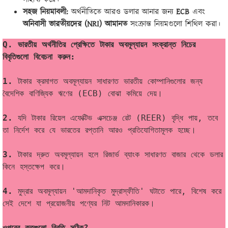
সহজ নিয়মাবলী
:
অর্থনীতিতে আরও ডলার আনার জন্য
ECB
এবং
অনিবাসী ভারতীয়দের
(NRI)
আমানত
সংক্রান্ত নিয়মগুলো শিথিল করা।
Q. ভারতীয় অর্থনীতির প্রেক্ষিতে টাকার অবমূল্যায়ন সংক্রান্ত নিচের 
বিবৃতিগুলো বিবেচনা করুন:
1.
 টাকার ক্রমাগত অবমূল্যায়ন সাধারণত ভারতীয় কোম্পানিগুলোর জন্য 
বৈদেশিক বাণিজ্যিক ঋণের (ECB) বোঝা কমিয়ে দেয়।
2. 
যদি টাকার রিয়েল এফেক্টিভ এক্সচেঞ্জ রেট (REER) বৃদ্ধি পায়, তবে 
তা নির্দেশ করে যে ভারতের রপ্তানি আরও প্রতিযোগিতামূলক হচ্ছে।
3.
 টাকার দ্রুত অবমূল্যায়ন হলে রিজার্ভ ব্যাংক সাধারণত বাজার থেকে ডলার 
কিনে হস্তক্ষেপ করে।
4.
 মুদ্রার অবমূল্যায়ন 'আমদানিকৃত মুদ্রাস্ফীতি' ঘটাতে পারে, বিশেষ করে 
সেই দেশে যা প্রয়োজনীয় পণ্যের নিট আমদানিকারক।
ওপরের কতগুলো বিবৃতি সঠিক?